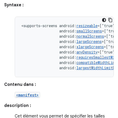
Syntaxe :
<supports-screens
android:
resizeable
=["true"|
android:
smallScreens
=["true
android:
normalScreens
=["tru
android:
largeScreens
=["true
android:
xlargeScreens
=["tru
android:
anyDensity
=["true"
android:
requiresSmallestWid
android:
compatibleWidthLimi
android:
largestWidthLimitDp
Contenu dans :
<manifest>
description :
Cet élément vous permet de spécifier les tailles