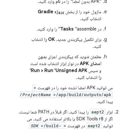
"APK بدون امضا" را در
نام
وارد کنید.
ماژول خود را از بخش
پروژه Gradle
انتخاب کنید.
در
"assemble" را وارد کنید.
Tasks
برای تکمیل پیکربندی جدید،
OK را
انتخاب
کنید.
مطمئن شوید که پیکربندی اجرای
بدون
امضای APK
در نوار ابزار انتخاب شده است
و سپس
Run > Run 'Unsigned APK'
را
انتخاب کنید.
می توانید APK امضا نشده خود را در فهرست
<
ProjectName
>/app/build/outputs/apk/
پیدا کنید.
ابزار
aapt2
را پیدا کنید، اگر قبلاً در PATH شما نیست.
اگر از SDK Tools r8 یا بالاتر استفاده می کنید، می
توانید
aapt2
در فهرست
<
>/build-
SDK