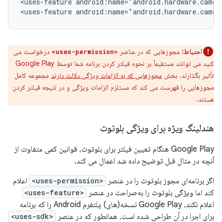
<uses-feature
android:name="android.hardware.camer
<uses-feature
android:name="android.hardware.camer
احتیاط:
مجوزهایی که در عناصر
درخواست می
<uses-permission>
کنید می توانند مستقیماً بر نحوه فیلتر کردن برنامه شما توسط Google Play
تأثیر بگذارند. بخش
مجوزهایی که به الزامات ویژگی دلالت دارند
مجموعه کامل
مجوزهایی را فهرست می کند که مستلزم الزامات ویژگی و در نتیجه فیلتر کردن
هستند.
هندلینگ ویژه برای ویژگی بلوتوث
Google Play هنگام تعیین فیلتر برای بلوتوث، قوانین کمی متفاوت از
آنچه در مثال قبل توضیح داده شد اعمال می کند.
اگر برنامه‌ای مجوز بلوتوث را در عنصر
<uses-permission>
اعلام
کند اما ویژگی بلوتوث را به‌صراحت در عنصر
<uses-feature>
اعلام نکند، Google Play نسخه(های) پلتفرم Android را که برنامه
برای اجرا در آن طراحی شده است، همانطور که در عنصر
<uses-sdk>