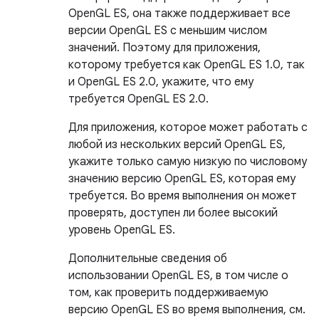
OpenGL ES, она также поддерживает все
версии OpenGL ES с меньшим числом
значений. Поэтому для приложения,
которому требуется как OpenGL ES 1.0, так
и OpenGL ES 2.0, укажите, что ему
требуется OpenGL ES 2.0.
Для приложения, которое может работать с
любой из нескольких версий OpenGL ES,
укажите только самую низкую по числовому
значению версию OpenGL ES, которая ему
требуется. Во время выполнения он может
проверять, доступен ли более высокий
уровень OpenGL ES.
Дополнительные сведения об
использовании OpenGL ES, в том числе о
том, как проверить поддерживаемую
версию OpenGL ES во время выполнения, см.