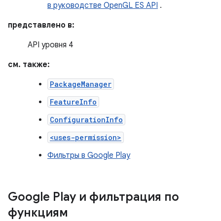
в руководстве OpenGL ES API
.
представлено в:
API уровня 4
см. также:
PackageManager
FeatureInfo
ConfigurationInfo
<uses-permission>
Фильтры в Google Play
Google Play и фильтрация по
функциям