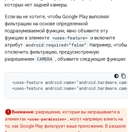
которых нет задней камеры.
Если вы не хотите, чтобы Google Play выполнял
фильтрацию на основе определенной
подразумеваемой функции, явно объявите эту
функцию в элементе
<uses-feature>
и включите
атрибут
android:required="false"
Например, чтобы
отключить фильтрацию, предусмотренную
разрешением
CAMERA
, объявите следующие функции:
<uses-feature
android:name="android.hardware.camer
<uses-feature
android:name="android.hardware.camer
Внимание:
разрешения, которые вы запрашиваете в
элементах
, могут напрямую влиять на
<uses-permission>
то, как Google Play фильтрует ваше приложение. В разделе