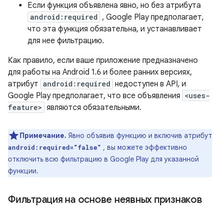
Если функция объявлена ​​явно, но без атрибута
android:required
, Google Play предполагает,
что эта функция обязательна, и устанавливает
для нее фильтрацию.
Как правило, если ваше приложение предназначено
для работы на Android 1.6 и более ранних версиях,
атрибут
android:required
недоступен в API, и
Google Play предполагает, что все объявления
<uses-
feature>
являются обязательными.
Примечание.
Явно объявив функцию и включив атрибут
, вы можете эффективно
android:required="false"
отключить всю фильтрацию в Google Play для указанной
функции.
Фильтрация на основе неявных признаков