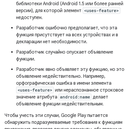
библиотеки Android (Android 1.5 или более ранней
версии), для которой элемент
<uses-feature>
недоступен.
Разработчик ошибочно предполагает, что эта
функция присутствует на всех устройствах и в
декларации нет необходимости.
Разработчик случайно опускает объявление
функции.
Разработчик явно объявляет эту функцию, но это
объявление недействительно. Например,
орфографическая ошибка в имени элемента
<uses-feature>
или нераспознанное строковое
значение атрибута
android:name
делает
объявление функции недействительным.
Чтобы учесть эти случаи, Google Play пытается
обнаружить подразумеваемые требования к функциям