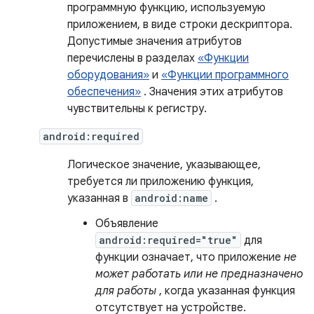
программную функцию, используемую
приложением, в виде строки дескриптора.
Допустимые значения атрибутов
перечислены в разделах
«Функции
оборудования»
и
«Функции программного
обеспечения»
. Значения этих атрибутов
чувствительны к регистру.
android:required
Логическое значение, указывающее,
требуется ли приложению функция,
указанная в
android:name
.
Объявление
android:required="true"
для
функции означает, что приложение
не
может работать или не предназначено
для работы
, когда указанная функция
отсутствует на устройстве.