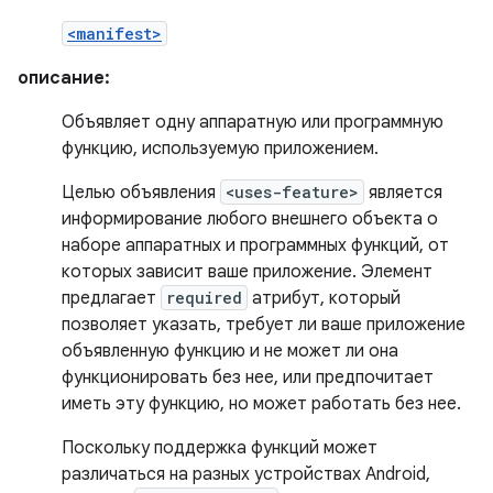
<manifest>
описание:
Объявляет одну аппаратную или программную
функцию, используемую приложением.
Целью объявления
<uses-feature>
является
информирование любого внешнего объекта о
наборе аппаратных и программных функций, от
которых зависит ваше приложение. Элемент
предлагает
required
атрибут, который
позволяет указать, требует ли ваше приложение
объявленную функцию и не может ли она
функционировать без нее, или предпочитает
иметь эту функцию, но может работать без нее.
Поскольку поддержка функций может
различаться на разных устройствах Android,