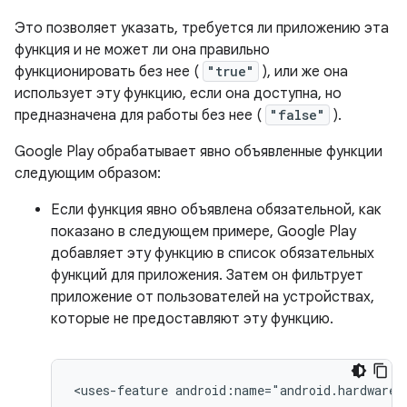
Это позволяет указать, требуется ли приложению эта
функция и не может ли она правильно
функционировать без нее (
"true"
), или же она
использует эту функцию, если она доступна, но
предназначена для работы без нее (
"false"
).
Google Play обрабатывает явно объявленные функции
следующим образом:
Если функция явно объявлена ​​обязательной, как
показано в следующем примере, Google Play
добавляет эту функцию в список обязательных
функций для приложения. Затем он фильтрует
приложение от пользователей на устройствах,
которые не предоставляют эту функцию.
<uses-feature
android:name="android.hardware.