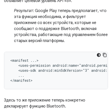
объявляет целевой уровень API «5».
Результат:
Google Play теперь предполагает, что
эта функция необходима, и фильтрует
приложение со всех устройств, которые не
сообщают о поддержке Bluetooth, включая
устройства, работающие под управлением более
старых версий платформы.
<manifest
<uses-permission
android:name="android.permiss
<uses-sdk
android:minSdkVersion="3"
android:ta
...

</manifest>
Здесь то же приложение теперь конкретно
декларирует функцию Bluetooth.