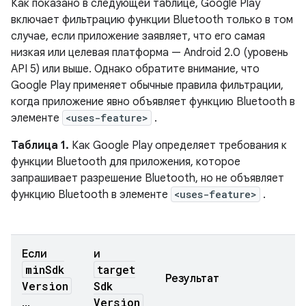
Как показано в следующей таблице, Google Play
включает фильтрацию функции Bluetooth только в том
случае, если приложение заявляет, что его самая
низкая или целевая платформа — Android 2.0 (уровень
API 5) или выше. Однако обратите внимание, что
Google Play применяет обычные правила фильтрации,
когда приложение явно объявляет функцию Bluetooth в
элементе
<uses-feature>
.
Таблица 1.
Как Google Play определяет требования к
функции Bluetooth для приложения, которое
запрашивает разрешение Bluetooth, но не объявляет
функцию Bluetooth в элементе
<uses-feature>
.
Если
и
min
Sdk
target
Результат
Version
Sdk
Version
...