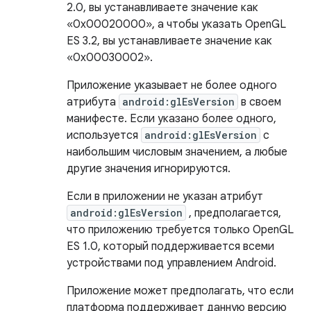
2.0, вы устанавливаете значение как
«0x00020000», а чтобы указать OpenGL
ES 3.2, вы устанавливаете значение как
«0x00030002».
Приложение указывает не более одного
атрибута
android:glEsVersion
в своем
манифесте. Если указано более одного,
используется
android:glEsVersion
с
наибольшим числовым значением, а любые
другие значения игнорируются.
Если в приложении не указан атрибут
android:glEsVersion
, предполагается,
что приложению требуется только OpenGL
ES 1.0, который поддерживается всеми
устройствами под управлением Android.
Приложение может предполагать, что если
платформа поддерживает данную версию