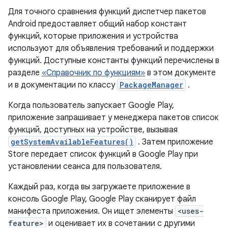
Для точного сравнения функций диспетчер пакетов
Android предоставляет общий набор констант
функций, которые приложения и устройства
используют для объявления требований и поддержки
функций. Доступные константы функций перечислены в
разделе
«Справочник по функциям»
в этом документе
и в документации по классу
PackageManager
.
Когда пользователь запускает Google Play,
приложение запрашивает у менеджера пакетов список
функций, доступных на устройстве, вызывая
getSystemAvailableFeatures()
. Затем приложение
Store передает список функций в Google Play при
установлении сеанса для пользователя.
Каждый раз, когда вы загружаете приложение в
консоль Google Play, Google Play сканирует файл
манифеста приложения. Он ищет элементы
<uses-
feature>
и оценивает их в сочетании с другими