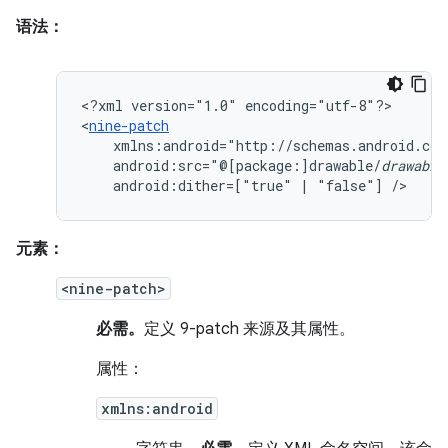
语法：
<?xml
version="1.0"
encoding="utf-8"?>

<
nine-patch
android:src="@[package:]drawable/
drawable
android:dither=["true"
|
"false"]
/>
元素：
<nine-patch>
必需。
定义 9-patch 来源及其属性。
属性：
xmlns:android