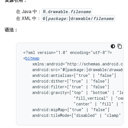
资源引用：
在 Java 中：
R.drawable.
filename
在 XML 中：
@[
package
:]drawable/
filename
语法：
<?xml
version="1.0"
encoding="utf-8"?>

<
bitmap
android:src="@[package:]drawable/
drawable
android:antialias=["true"
|
android:dither=["true"
|
android:filter=["true"
|
android:gravity=["top"
|
"bottom"
|
"lef
"fill_vertical"
|
"cent
"center"
|
"fill"
|
"cl
android:mipMap=["true"
|
android:tileMode=["disabled"
|
"clamp"
|