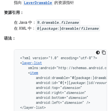
指向
LayerDrawable
的资源指针
资源引用：
在 Java 中：
R.drawable.
filename
在 XML 中：
@[
package
:]drawable/
filename
语法：
<?xml
version="1.0"
encoding="utf-8"?>

<
layer-list
xmlns:android="http://schemas.android.com
<
item
android:drawable="@[package:]drawable
android:id="@[+][
package
:]id/
resource
android:top="
dimension
android:right="
dimension
android:bottom="
dimension
android:left="
dimension
"
/>

</layer-list>