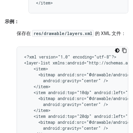
</item>
示例：
保存在
res/drawable/layers.xml
的 XML 文件：
<?xml
version="1.0"
encoding="utf-8"?>

<layer-list
<bitmap
android:gravity="center"
<item
android:top="10dp"
<bitmap
android:gravity="center"
<item
android:top="20dp"
<bitmap
android:gravity="center"