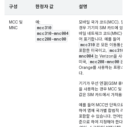
구성
한정자 값
설명
MCC 및
예:
모바일 국가 코드(MCC). 필
mcc310
MNC
경우 기기의 SIM 카드에 있는
mcc310-mnc004
바일 네트워크 코드(MNC)를
mcc208-mnc00
어 표기합니다. 예를 들어
mcc310
은 모든 이동통신
mcc310-
포함한 미국이고,
mnc004
는 Verizon을 사
mcc208-mnc00
미국,
은
Orange를 사용하는 프랑스
다.
기기가 무선 연결(GSM 휴대
을 사용하는 경우 MCC 및 M
값은 SIM 카드에서 가져옵니
예를 들어 MCC만 단독으로 
하여 앱에 국가별 합법적 리
포함할 수 있습니다. 언어만을
준으로 하여 지정해야 한다면