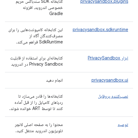
privacysandbox.plugins
کتابخانه SDK سندباکس حریم
خصوصی اندروید، افزونه
Gradle
privacysandbox.sdkruntime
این کتابخانه کامپوننت‌هایی را برای
مصرف‌کنندگان آگاه از
SdkRuntime فراهم می‌کند.
ابزار PrivacySandbox
کتابخانه‌ای برای استفاده از قابلیت
Privacy Sandbox در اندروید
privacysandbox.ui
انجام دهید
نصب‌کننده پروفایل
کتابخانه‌ها را قادر می‌سازد تا
ردپاهای کامپایل را از قبل آماده
کنند تا توسط ART خوانده شوند.
توصیه
محتوا را به صفحه اصلی لانچر
تلویزیون اندروید منتقل کنید.