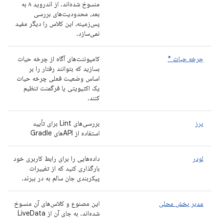
منسوخ شده‌اند. از اندروید ۸ به
بعد، محدودیت‌های بررسی
پس‌زمینه، این کلاس را دیگر مفید
نمی‌سازد.
چرخه حیات *
کامپوننت‌های آگاه از چرخه حیات
بسازید که بتوانند رفتار را بر
اساس وضعیت فعلی چرخه حیات
یک اکتیویتی یا فرگمنت تنظیم
کنند.
پرز
بررسی‌های Lint برای تأیید
استفاده از APIهای Gradle
لودر
داده‌هایی را برای رابط کاربری خود
بارگذاری کنید که از تغییرات
پیکربندی جان سالم به در ببرند.
مدیر پخش محلی
این مصنوع و کلاس‌های آن منسوخ
شده‌اند. به جای آن از LiveData