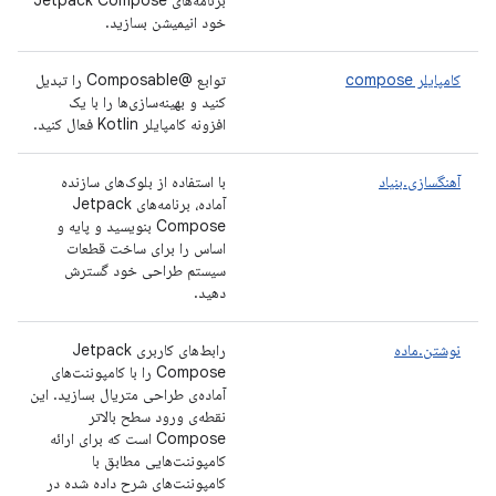
برنامه‌های Jetpack Compose
خود انیمیشن بسازید.
کامپایلر compose
توابع @Composable را تبدیل
کنید و بهینه‌سازی‌ها را با یک
افزونه کامپایلر Kotlin فعال کنید.
آهنگسازی.بنیاد
با استفاده از بلوک‌های سازنده
آماده، برنامه‌های Jetpack
Compose بنویسید و پایه و
اساس را برای ساخت قطعات
سیستم طراحی خود گسترش
دهید.
نوشتن.ماده
رابط‌های کاربری Jetpack
Compose را با کامپوننت‌های
آماده‌ی طراحی متریال بسازید. این
نقطه‌ی ورود سطح بالاتر
Compose است که برای ارائه
کامپوننت‌هایی مطابق با
کامپوننت‌های شرح داده شده در