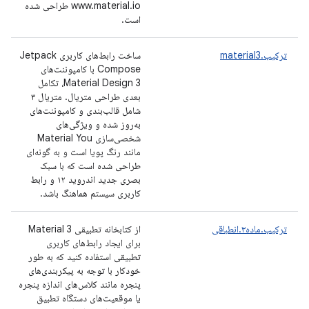
www.material.io طراحی شده
است.
ترکیب.material3
ساخت رابط‌های کاربری Jetpack
Compose با کامپوننت‌های
Material Design 3، تکامل
بعدی طراحی متریال. متریال ۳
شامل قالب‌بندی و کامپوننت‌های
به‌روز شده و ویژگی‌های
شخصی‌سازی Material You
مانند رنگ پویا است و به گونه‌ای
طراحی شده است که با سبک
بصری جدید اندروید ۱۲ و رابط
کاربری سیستم هماهنگ باشد.
ترکیب.ماده۳.انطباقی
از کتابخانه تطبیقی ​​Material 3
برای ایجاد رابط‌های کاربری
تطبیقی ​​استفاده کنید که به طور
خودکار با توجه به پیکربندی‌های
پنجره مانند کلاس‌های اندازه پنجره
یا موقعیت‌های دستگاه تطبیق