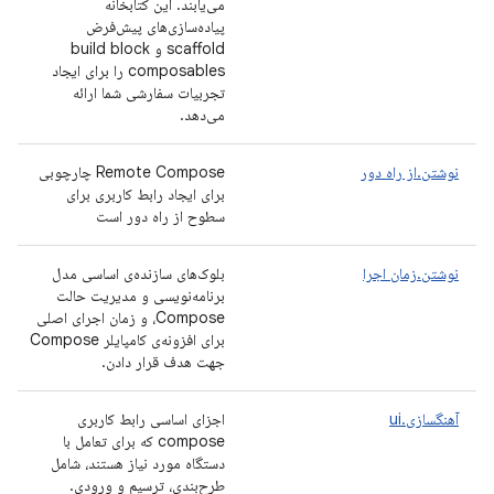
می‌یابند. این کتابخانه
پیاده‌سازی‌های پیش‌فرض
scaffold و build block
composables را برای ایجاد
تجربیات سفارشی شما ارائه
می‌دهد.
نوشتن.از راه دور
Remote Compose چارچوبی
برای ایجاد رابط کاربری برای
سطوح از راه دور است
نوشتن.زمان اجرا
بلوک‌های سازنده‌ی اساسی مدل
برنامه‌نویسی و مدیریت حالت
Compose، و زمان اجرای اصلی
برای افزونه‌ی کامپایلر Compose
جهت هدف قرار دادن.
آهنگسازی.ui
اجزای اساسی رابط کاربری
compose که برای تعامل با
دستگاه مورد نیاز هستند، شامل
طرح‌بندی، ترسیم و ورودی.