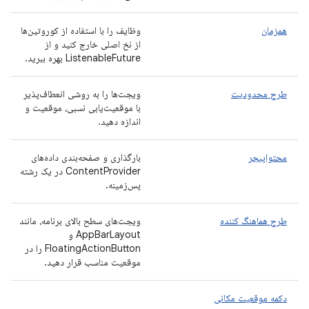
همزمان
وظایف را با استفاده از کوروتین‌ها
از نخ اصلی خارج کنید و از
ListenableFuture بهره ببرید.
طرح محدودیت
ویجت‌ها را به روشی انعطاف‌پذیر
با موقعیت‌یابی نسبی، موقعیت و
اندازه دهید.
محتواپیجر
بارگذاری و صفحه‌بندی داده‌های
ContentProvider در یک رشته
پس‌زمینه.
طرح هماهنگ کننده
ویجت‌های سطح بالای برنامه، مانند
AppBarLayout و
FloatingActionButton را در
موقعیت مناسب قرار دهید.
دکمه موقعیت مکانی