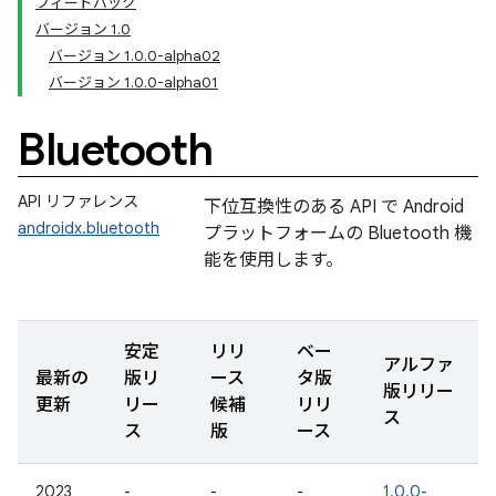
フィードバック
バージョン 1.0
バージョン 1.0.0-alpha02
バージョン 1.0.0-alpha01
Bluetooth
API リファレンス
下位互換性のある API で Android
androidx.bluetooth
プラットフォームの Bluetooth 機
能を使用します。
安定
リリ
ベー
アルファ
最新の
版リ
ース
タ版
版リリー
更新
リー
候補
リリ
ス
ス
版
ース
2023
-
-
-
1.0.0-