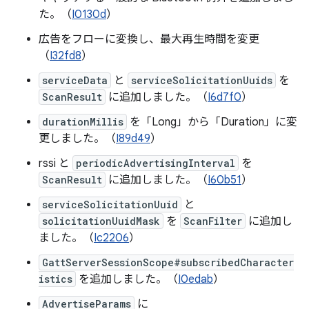
た。（
I0130d
）
広告をフローに変換し、最大再生時間を変更
（
I32fd8
）
serviceData
と
serviceSolicitationUuids
を
ScanResult
に追加しました。（
I6d7f0
）
durationMillis
を「Long」から「Duration」に変
更しました。（
I89d49
）
rssi と
periodicAdvertisingInterval
を
ScanResult
に追加しました。（
I60b51
）
serviceSolicitationUuid
と
solicitationUuidMask
を
ScanFilter
に追加し
ました。（
Ic2206
）
GattServerSessionScope#subscribedCharacter
istics
を追加しました。（
I0edab
）
AdvertiseParams
に