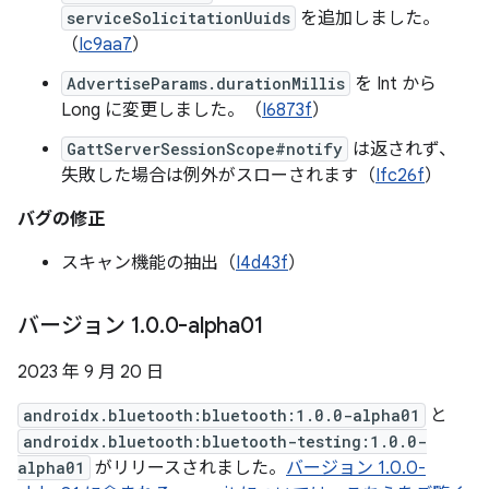
serviceSolicitationUuids
を追加しました。
（
Ic9aa7
）
AdvertiseParams.durationMillis
を Int から
Long に変更しました。（
I6873f
）
GattServerSessionScope#notify
は返されず、
失敗した場合は例外がスローされます（
Ifc26f
）
バグの修正
スキャン機能の抽出（
I4d43f
）
バージョン 1
.
0
.
0-alpha01
2023 年 9 月 20 日
androidx.bluetooth:bluetooth:1.0.0-alpha01
と
androidx.bluetooth:bluetooth-testing:1.0.0-
alpha01
がリリースされました。
バージョン 1.0.0-