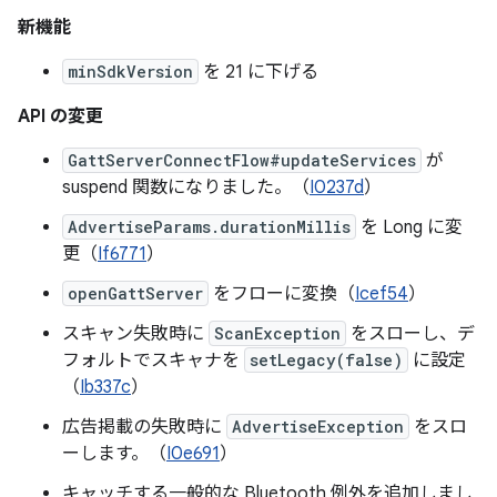
新機能
minSdkVersion
を 21 に下げる
API の変更
GattServerConnectFlow#updateServices
が
suspend 関数になりました。（
I0237d
）
AdvertiseParams.durationMillis
を Long に変
更（
If6771
）
openGattServer
をフローに変換（
Icef54
）
スキャン失敗時に
ScanException
をスローし、デ
フォルトでスキャナを
setLegacy(false)
に設定
（
Ib337c
）
広告掲載の失敗時に
AdvertiseException
をスロ
ーします。（
I0e691
）
キャッチする一般的な Bluetooth 例外を追加しまし