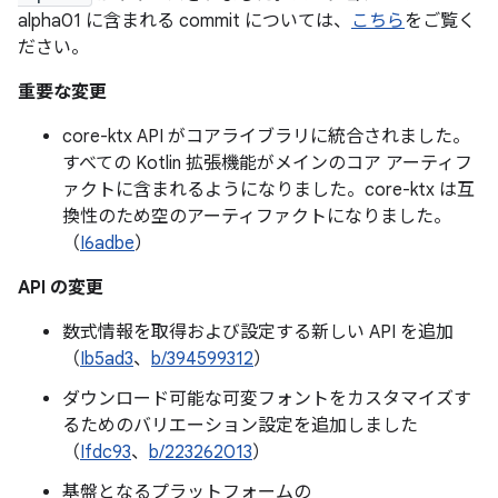
alpha01 に含まれる commit については、
こちら
をご覧く
ださい。
重要な変更
core-ktx API がコアライブラリに統合されました。
すべての Kotlin 拡張機能がメインのコア アーティフ
ァクトに含まれるようになりました。core-ktx は互
換性のため空のアーティファクトになりました。
（
I6adbe
）
API の変更
数式情報を取得および設定する新しい API を追加
（
Ib5ad3
、
b/394599312
）
ダウンロード可能な可変フォントをカスタマイズす
るためのバリエーション設定を追加しました
（
Ifdc93
、
b/223262013
）
基盤となるプラットフォームの