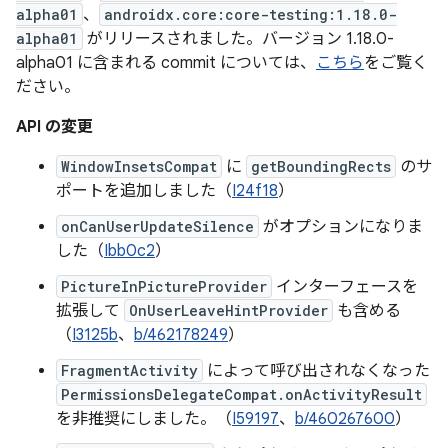
alpha01
、
androidx.core:core-testing:1.18.0-
alpha01
がリリースされました。バージョン 1.18.0-
alpha01 に含まれる commit については、
こちら
をご覧く
ださい。
API の変更
WindowInsetsCompat
に
getBoundingRects
のサ
ポートを追加しました（
I24f18
）
onCanUserUpdateSilence
がオプションになりま
した（
Ibb0c2
）
PictureInPictureProvider
インターフェースを
拡張して
OnUserLeaveHintProvider
も含める
（
I3125b
、
b/462178249
）
FragmentActivity
によって呼び出されなくなった
PermissionsDelegateCompat.onActivityResult
を非推奨にしました。（
I59197
、
b/460267600
）