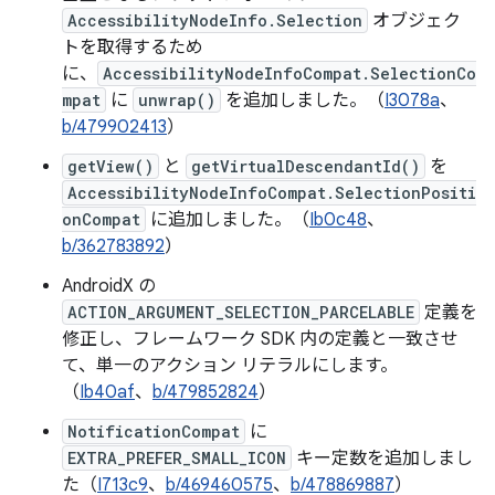
AccessibilityNodeInfo.Selection
オブジェク
トを取得するため
に、
AccessibilityNodeInfoCompat.SelectionCo
mpat
に
unwrap()
を追加しました。（
I3078a
、
b/479902413
）
getView()
と
getVirtualDescendantId()
を
AccessibilityNodeInfoCompat.SelectionPositi
onCompat
に追加しました。（
Ib0c48
、
b/362783892
）
AndroidX の
ACTION_ARGUMENT_SELECTION_PARCELABLE
定義を
修正し、フレームワーク SDK 内の定義と一致させ
て、単一のアクション リテラルにします。
（
Ib40af
、
b/479852824
）
NotificationCompat
に
EXTRA_PREFER_SMALL_ICON
キー定数を追加しまし
た（
I713c9
、
b/469460575
、
b/478869887
）