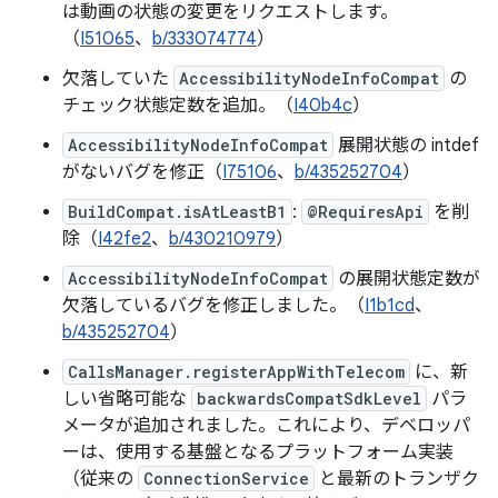
は動画の状態の変更をリクエストします。
（
I51065
、
b/333074774
）
欠落していた
AccessibilityNodeInfoCompat
の
チェック状態定数を追加。（
I40b4c
）
AccessibilityNodeInfoCompat
展開状態の intdef
がないバグを修正（
I75106
、
b/435252704
）
BuildCompat.isAtLeastB1
:
@RequiresApi
を削
除（
I42fe2
、
b/430210979
）
AccessibilityNodeInfoCompat
の展開状態定数が
欠落しているバグを修正しました。（
I1b1cd
、
b/435252704
）
CallsManager.registerAppWithTelecom
に、新
しい省略可能な
backwardsCompatSdkLevel
パラ
メータが追加されました。これにより、デベロッパ
ーは、使用する基盤となるプラットフォーム実装
（従来の
ConnectionService
と最新のトランザク