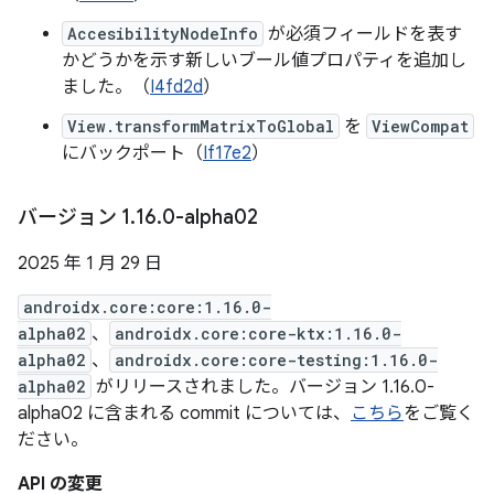
AccesibilityNodeInfo
が必須フィールドを表す
かどうかを示す新しいブール値プロパティを追加し
ました。（
I4fd2d
）
View.transformMatrixToGlobal
を
ViewCompat
にバックポート（
If17e2
）
バージョン 1
.
16
.
0-alpha02
2025 年 1 月 29 日
androidx.core:core:1.16.0-
alpha02
、
androidx.core:core-ktx:1.16.0-
alpha02
、
androidx.core:core-testing:1.16.0-
alpha02
がリリースされました。バージョン 1.16.0-
alpha02 に含まれる commit については、
こちら
をご覧く
ださい。
API の変更