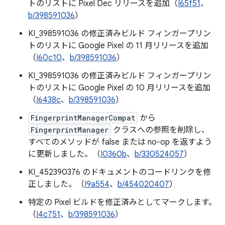
トのリストに Pixel Dec リリースを追加（
I65f51
、
b/398591036
）
KI_398591036 の修正済みビルド フィンガープリン
トのリストに Google Pixel の 11 月リリースを追加
（
I60c10
、
b/398591036
）
KI_398591036 の修正済みビルド フィンガープリン
トのリストに Google Pixel の 10 月リリースを追加
（
I6438c
、
b/398591036
）
FingerprintManagerCompat
から
FingerprintManager
クラスへの参照を削除し、
すべてのメソッドが false または no-op を返すよう
に更新しました。（
I0360b
、
b/330524057
）
KI_452390376 のドキュメントのコードリンクを修
正しました。（
I9a554
、
b/454020407
）
特定の Pixel ビルドを修正済みとしてマークします。
（
I4c751
、
b/398591036
）