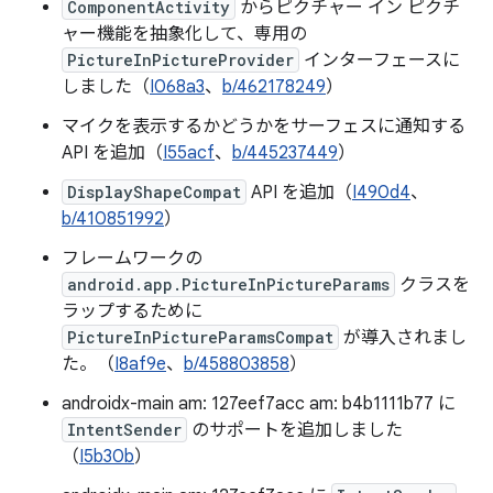
ComponentActivity
からピクチャー イン ピクチ
ャー機能を抽象化して、専用の
PictureInPictureProvider
インターフェースに
しました（
I068a3
、
b/462178249
）
マイクを表示するかどうかをサーフェスに通知する
API を追加（
I55acf
、
b/445237449
）
DisplayShapeCompat
API を追加（
I490d4
、
b/410851992
）
フレームワークの
android.app.PictureInPictureParams
クラスを
ラップするために
PictureInPictureParamsCompat
が導入されまし
た。（
I8af9e
、
b/458803858
）
androidx-main am: 127eef7acc am: b4b1111b77 に
IntentSender
のサポートを追加しました
（
I5b30b
）