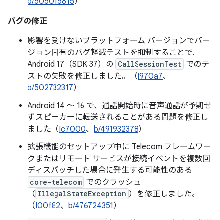
b/505015815
）
バグの修正
影響を受けないプラットフォーム バージョンでバー
ジョン固有のバグ軽減テストを抑制することで、
Android 17（SDK 37）の
CallSessionTest
でのテ
ストの失敗を修正しました。（
I970a7
、
b/502732317
）
Android 14 ～ 16 で、通話開始時に音声通話が予期せ
ずスピーカーに転送されることがある問題を修正し
ました（
Ic7000
、
b/491932378
）
拡張機能のセットアップ中に Telecom フレームワー
クまたはリモート サービスが接続イベントを複数回
ディスパッチした場合に発生する可能性のある
core-telecom
でのクラッシュ
（
IllegalStateException
）を修正しました。
（
I00f82
、
b/476724351
）