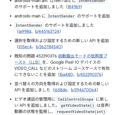
androidx-main am: 127eef7acc に
IntentSender
のサポートを追加しました（
I849b9
）
androidx-main に
IntentSender
のサポートを追加
IntentSender
のサポートを追加しました
（
Ia998d
、
b/445163724
）
選択を取得および設定するための新しい API を追加
（
I05ec4
、
b/362784540
）
既知の問題 452390376
自動露出モードの低照度ブ
ースト（LLB）
を、Google Pixel 10 デバイスの
VIDEO_CALL などのストリーム ユースケースで有効
にできないことを追加（
Iba480
、
b/452390376
）
並べ替えの方向を取得および設定するための新しい
API を追加しました（
I658de
、
b/394670064
）
ビデオ通話の管理用に
CallControlScope
に新し
い API を追加しました。
getVideoState()
は音声/
動画の状態を監視し、
requestVideoState(int)