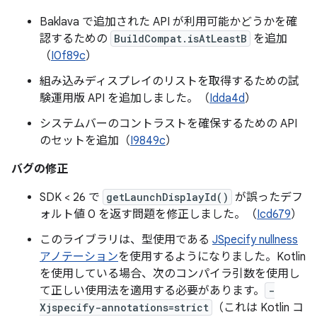
Baklava で追加された API が利用可能かどうかを確
認するための
BuildCompat.isAtLeastB
を追加
（
I0f89c
）
組み込みディスプレイのリストを取得するための試
験運用版 API を追加しました。（
Idda4d
）
システムバーのコントラストを確保するための API
のセットを追加（
I9849c
）
バグの修正
SDK < 26 で
getLaunchDisplayId()
が誤ったデフ
ォルト値 0 を返す問題を修正しました。（
Icd679
）
このライブラリは、型使用である
JSpecify nullness
アノテーション
を使用するようになりました。Kotlin
を使用している場合、次のコンパイラ引数を使用し
て正しい使用法を適用する必要があります。
-
Xjspecify-annotations=strict
（これは Kotlin コ