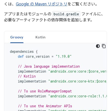
くは、
Google の Maven リポジトリ
をご覧ください。
アプリまたはモジュールの
build.gradle
ファイルに、
必要なアーティファクトの依存関係を追加します。
Groovy
Kotlin
dependencies
{
def
core_version
=
"1.19.0"
// Java language implementation
implementation
"androidx.core:core:$core_versi
// Kotlin
implementation
"androidx.core:core-ktx:$core_v
// To use RoleManagerCompat
implementation
"androidx.core:core-role:1.1.0"
// To use the Animator APIs
implementation
"androidx.core:core-animation:1