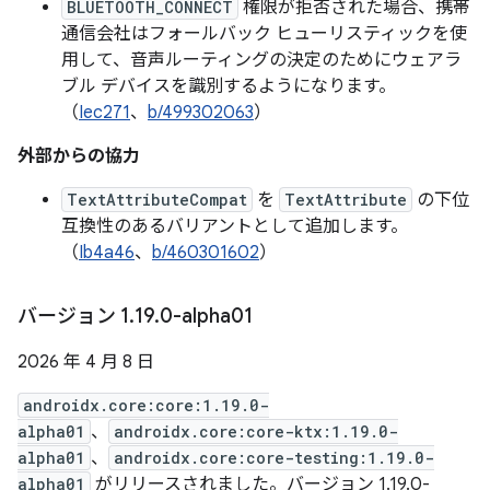
BLUETOOTH_CONNECT
権限が拒否された場合、携帯
通信会社はフォールバック ヒューリスティックを使
用して、音声ルーティングの決定のためにウェアラ
ブル デバイスを識別するようになります。
（
Iec271
、
b/499302063
）
外部からの協力
TextAttributeCompat
を
TextAttribute
の下位
互換性のあるバリアントとして追加します。
（
Ib4a46
、
b/460301602
）
バージョン 1
.
19
.
0-alpha01
2026 年 4 月 8 日
androidx.core:core:1.19.0-
alpha01
、
androidx.core:core-ktx:1.19.0-
alpha01
、
androidx.core:core-testing:1.19.0-
alpha01
がリリースされました。バージョン 1.19.0-