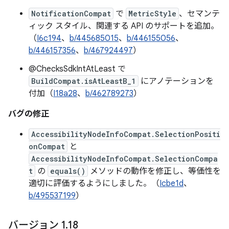
NotificationCompat
で
MetricStyle
、セマンテ
ィック スタイル、関連する API のサポートを追加。
（
I6c194
、
b/445685015
、
b/446155056
、
b/446157356
、
b/467924497
）
@ChecksSdkIntAtLeast で
BuildCompat.isAtLeastB_1
にアノテーションを
付加（
I18a28
、
b/462789273
）
バグの修正
AccessibilityNodeInfoCompat.SelectionPositi
onCompat
と
AccessibilityNodeInfoCompat.SelectionCompa
t
の
equals()
メソッドの動作を修正し、等価性を
適切に評価するようにしました。（
Icbe1d
、
b/495537199
）
バージョン 1
.
18