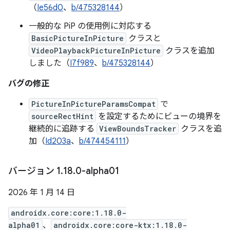
（
Ie56d0
、
b/475328144
）
一般的な PiP の使用例に対応する
BasicPictureInPicture
クラスと
VideoPlaybackPictureInPicture
クラスを追加
しました（
I7f989
、
b/475328144
）
バグの修正
PictureInPictureParamsCompat
で
sourceRectHint
を設定するためにビューの境界を
継続的に追跡する
ViewBoundsTracker
クラスを追
加（
Id203a
、
b/474454111
）
バージョン 1
.
18
.
0-alpha01
2026 年 1 月 14 日
androidx.core:core:1.18.0-
alpha01
、
androidx.core:core-ktx:1.18.0-