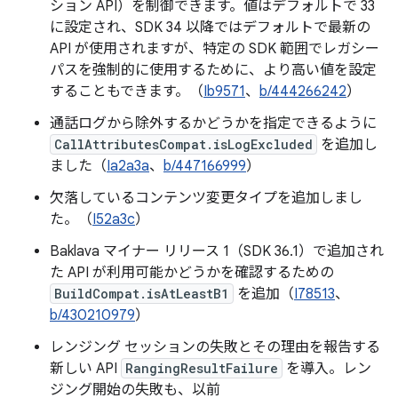
ション API）を制御できます。値はデフォルトで 33
に設定され、SDK 34 以降ではデフォルトで最新の
API が使用されますが、特定の SDK 範囲でレガシー
パスを強制的に使用するために、より高い値を設定
することもできます。（
Ib9571
、
b/444266242
）
通話ログから除外するかどうかを指定できるように
CallAttributesCompat.isLogExcluded
を追加し
ました（
Ia2a3a
、
b/447166999
）
欠落しているコンテンツ変更タイプを追加しまし
た。（
I52a3c
）
Baklava マイナー リリース 1（SDK 36.1）で追加され
た API が利用可能かどうかを確認するための
BuildCompat.isAtLeastB1
を追加（
I78513
、
b/430210979
）
レンジング セッションの失敗とその理由を報告する
新しい API
RangingResultFailure
を導入。レン
ジング開始の失敗も、以前