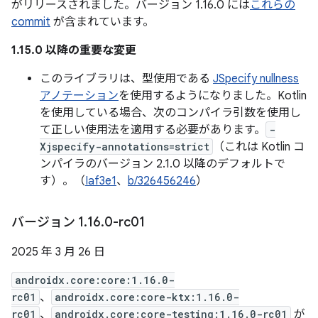
がリリースされました。バージョン 1.16.0 には
これらの
commit
が含まれています。
1.15.0 以降の重要な変更
このライブラリは、型使用である
JSpecify nullness
アノテーション
を使用するようになりました。Kotlin
を使用している場合、次のコンパイラ引数を使用し
て正しい使用法を適用する必要があります。
-
Xjspecify-annotations=strict
（これは Kotlin コ
ンパイラのバージョン 2.1.0 以降のデフォルトで
す）。（
Iaf3e1
、
b/326456246
）
バージョン 1
.
16
.
0-rc01
2025 年 3 月 26 日
androidx.core:core:1.16.0-
rc01
、
androidx.core:core-ktx:1.16.0-
rc01
、
androidx.core:core-testing:1.16.0-rc01
が