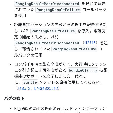
RangingResultPeerDisconnected
を通じて報告
されていた
RangingResultFailure
コールバック
を使用
距離測定セッションの失敗とその理由を報告する新
しい API
RangingResultFailure
を導入。距離測
定の開始の失敗も、以前
RangingResultPeerDisconnected
（
If3715
）を通
じて報告されていた
RangingResultFailure
コー
ルバックを使用
コンパイル時の型安全性がなく、実行時にクラッシ
ュを引き起こす可能性がある
bundleOf(...)
拡張
機能のサポートを終了しました。代わり
に、
Bundle
メソッドを直接使用してください。
（
I48af2
、
b/434825212
）
バグの修正
KI_398591036 の修正済みビルド フィンガープリン