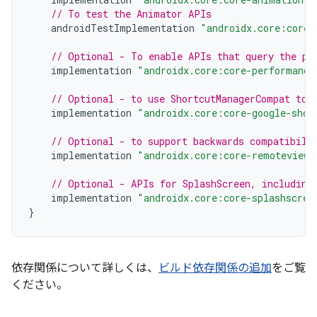
// To test the Animator APIs
androidTestImplementation
"androidx.core:core-
// Optional - To enable APIs that query the pe
implementation
"androidx.core:core-performance
// Optional - to use ShortcutManagerCompat to 
implementation
"androidx.core:core-google-shor
// Optional - to support backwards compatibili
implementation
"androidx.core:core-remoteviews
// Optional - APIs for SplashScreen, including
implementation
"androidx.core:core-splashscree
}
依存関係について詳しくは、
ビルド依存関係の追加
をご覧
ください。