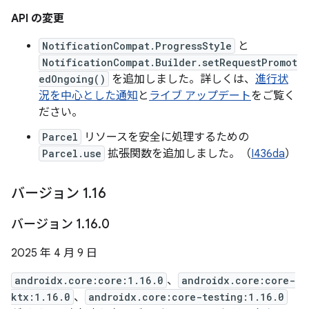
API の変更
NotificationCompat.ProgressStyle
と
NotificationCompat.Builder.setRequestPromot
edOngoing()
を追加しました。詳しくは、
進行状
況を中心とした通知
と
ライブ アップデート
をご覧く
ださい。
Parcel
リソースを安全に処理するための
Parcel.use
拡張関数を追加しました。（
I436da
）
バージョン 1
.
16
バージョン 1
.
16
.
0
2025 年 4 月 9 日
androidx.core:core:1.16.0
、
androidx.core:core-
ktx:1.16.0
、
androidx.core:core-testing:1.16.0