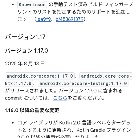
KnownIssue
の手動テスト済みビルド フィンガープ
リントのリストを指定するためのサポートを追加し
ます。（
Iea9f9
、
b/453691379
）
バージョン1
.
17
バージョン 1
.
17
.
0
2025 年 8 月 13 日
androidx.core:core:1.17.0
、
androidx.core:core-
ktx:1.17.0
、
androidx.core:core-testing:1.17.0
がリリースされました。バージョン 1.17.0 に含まれる
commit については、
こちら
をご覧ください。
1.16.0 以降の重要な変更
コア ライブラリが Kotlin 2.0 言語レベルをターゲッ
トとするように更新され、Kotlin Gradle プラグイン
2.0.0 以降の使用が必要になりました。