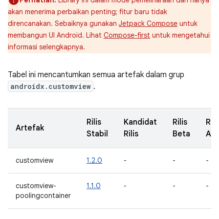
Perhatian:
Library ini dalam mode pemeliharaan dan hanya
akan menerima perbaikan penting; fitur baru tidak
direncanakan. Sebaiknya gunakan
Jetpack Compose
untuk
membangun UI Android. Lihat
Compose-first
untuk mengetahui
informasi selengkapnya.
Tabel ini mencantumkan semua artefak dalam grup
androidx.customview
.
Rilis
Kandidat
Rilis
Rili
Artefak
Stabil
Rilis
Beta
Alf
customview
1.2.0
-
-
-
customview-
1.1.0
-
-
-
poolingcontainer