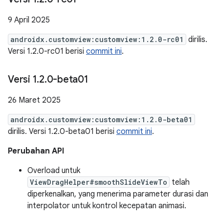
9 April 2025
androidx.customview:customview:1.2.0-rc01
dirilis.
Versi 1.2.0-rc01 berisi
commit ini
.
Versi 1
.
2
.
0-beta01
26 Maret 2025
androidx.customview:customview:1.2.0-beta01
dirilis. Versi 1.2.0-beta01 berisi
commit ini
.
Perubahan API
Overload untuk
ViewDragHelper#smoothSlideViewTo
telah
diperkenalkan, yang menerima parameter durasi dan
interpolator untuk kontrol kecepatan animasi.