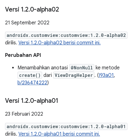
Versi 1
.
2
.
0-alpha02
21 September 2022
androidx.customview:customview:1.2.0-alpha02
dirilis.
Versi 1.2.0-alpha02 berisi commit ini.
Perubahan API
Menambahkan anotasi
@NonNull
ke metode
create()
dari
ViewDragHelper
. (
I93a01
,
b/236474222
)
Versi 1
.
2
.
0-alpha01
23 Februari 2022
androidx.customview:customview:1.2.0-alpha01
dirilis.
Versi 1.2.0-alpha01 berisi commit ini.