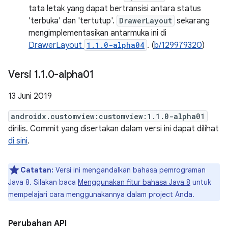
tata letak yang dapat bertransisi antara status
'terbuka' dan 'tertutup'.
DrawerLayout
sekarang
mengimplementasikan antarmuka ini di
DrawerLayout
1.1.0-alpha04
. (
b/129979320
)
Versi 1
.
1
.
0-alpha01
13 Juni 2019
androidx.customview:customview:1.1.0-alpha01
dirilis. Commit yang disertakan dalam versi ini dapat dilihat
di sini
.
Catatan:
Versi ini mengandalkan bahasa pemrograman
Java 8. Silakan baca
Menggunakan fitur bahasa Java 8
untuk
mempelajari cara menggunakannya dalam project Anda.
Perubahan API