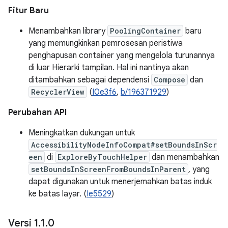
Fitur Baru
Menambahkan library
PoolingContainer
baru
yang memungkinkan pemrosesan peristiwa
penghapusan container yang mengelola turunannya
di luar Hierarki tampilan. Hal ini nantinya akan
ditambahkan sebagai dependensi
Compose
dan
RecyclerView
(
I0e3f6
,
b/196371929
)
Perubahan API
Meningkatkan dukungan untuk
AccessibilityNodeInfoCompat#setBoundsInScr
een
di
ExploreByTouchHelper
dan menambahkan
setBoundsInScreenFromBoundsInParent
, yang
dapat digunakan untuk menerjemahkan batas induk
ke batas layar. (
Ie5529
)
Versi 1
.
1
.
0