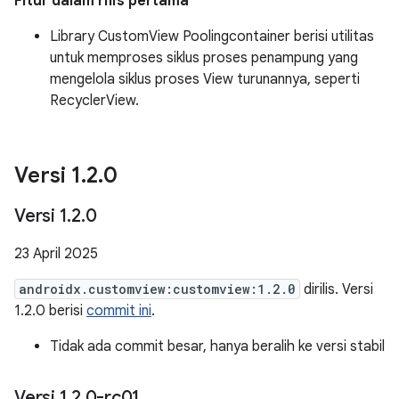
Fitur dalam rilis pertama
Library CustomView Poolingcontainer berisi utilitas
untuk memproses siklus proses penampung yang
mengelola siklus proses View turunannya, seperti
RecyclerView.
Versi 1
.
2
.
0
Versi 1
.
2
.
0
23 April 2025
androidx.customview:customview:1.2.0
dirilis. Versi
1.2.0 berisi
commit ini
.
Tidak ada commit besar, hanya beralih ke versi stabil
Versi 1
.
2
.
0-rc01