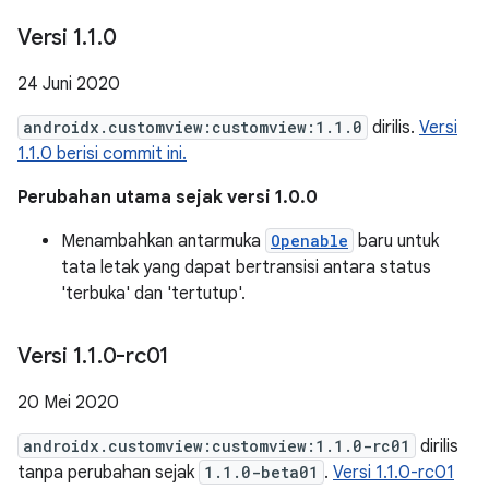
Versi 1
.
1
.
0
24 Juni 2020
androidx.customview:customview:1.1.0
dirilis.
Versi
1.1.0 berisi commit ini.
Perubahan utama sejak versi 1.0.0
Menambahkan antarmuka
Openable
baru untuk
tata letak yang dapat bertransisi antara status
'terbuka' dan 'tertutup'.
Versi 1
.
1
.
0-rc01
20 Mei 2020
androidx.customview:customview:1.1.0-rc01
dirilis
tanpa perubahan sejak
1.1.0-beta01
.
Versi 1.1.0-rc01