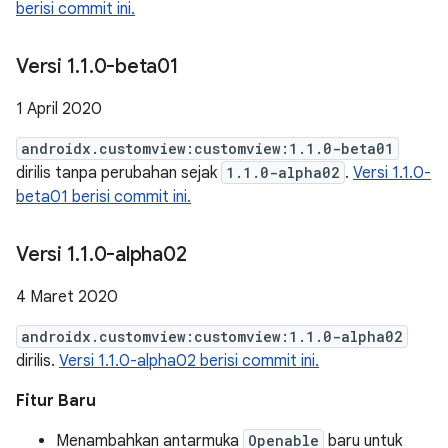
berisi commit ini.
Versi 1
.
1
.
0-beta01
1 April 2020
androidx.customview:customview:1.1.0-beta01
dirilis tanpa perubahan sejak
1.1.0-alpha02
.
Versi 1.1.0-
beta01 berisi commit ini.
Versi 1
.
1
.
0-alpha02
4 Maret 2020
androidx.customview:customview:1.1.0-alpha02
dirilis.
Versi 1.1.0-alpha02 berisi commit ini.
Fitur Baru
Menambahkan antarmuka
Openable
baru untuk