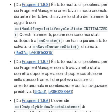
[Da
Fragment 1.8.8
] È stato risolto un problema per
cui FragmentManager si arrestava in modo anomalo
durante il tentativo di salvare lo stato dei frammenti
aggiunti con
setMaxLifecycle(Lifecycle.State.INITIALIZED
)
. Questi frammenti, poiché non sono mai stati
sottoposti a
onCreate()
, non hanno più uno stato
salvato o
onSaveInstanceState()
chiamato.
(
I6e37a
,
b/408163315
)
[Da
Fragment 1.8.7
] È stato risolto un problema per
cui FragmentManager non si trovava nello stato
corretto dopo le operazioni di pop e sostituzione
nello stesso frame, il che poteva causare un
arresto anomalo in combinazione con la navigazione
predittiva. (
I50ad1
,
b/380288461
)
[Da
Fragment 1.8.6
] L'override
setOnApplyWindowInsetsListener
di