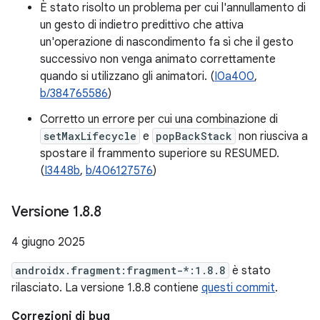
È stato risolto un problema per cui l'annullamento di
un gesto di indietro predittivo che attiva
un'operazione di nascondimento fa sì che il gesto
successivo non venga animato correttamente
quando si utilizzano gli animatori. (
I0a400
,
b/384765586
)
Corretto un errore per cui una combinazione di
setMaxLifecycle
e
popBackStack
non riusciva a
spostare il frammento superiore su RESUMED.
(
I3448b
,
b/406127576
)
Versione 1
.
8
.
8
4 giugno 2025
androidx.fragment:fragment-*:1.8.8
è stato
rilasciato. La versione 1.8.8 contiene
questi commit
.
Correzioni di bug