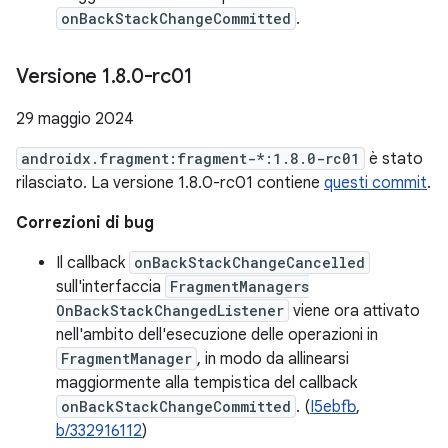
onBackStackChangeCommitted
.
Versione 1
.
8
.
0-rc01
29 maggio 2024
androidx.fragment:fragment-*:1.8.0-rc01
è stato
rilasciato. La versione 1.8.0-rc01 contiene
questi commit
.
Correzioni di bug
Il callback
onBackStackChangeCancelled
sull'interfaccia
FragmentManagers
OnBackStackChangedListener
viene ora attivato
nell'ambito dell'esecuzione delle operazioni in
FragmentManager
, in modo da allinearsi
maggiormente alla tempistica del callback
onBackStackChangeCommitted
. (
I5ebfb
,
b/332916112
)