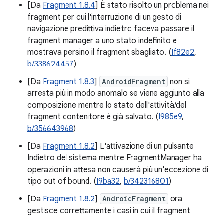
[Da
Fragment 1.8.4
] È stato risolto un problema nei
fragment per cui l'interruzione di un gesto di
navigazione predittiva indietro faceva passare il
fragment manager a uno stato indefinito e
mostrava persino il fragment sbagliato. (
If82e2
,
b/338624457
)
[Da
Fragment 1.8.3
]
AndroidFragment
non si
arresta più in modo anomalo se viene aggiunto alla
composizione mentre lo stato dell'attività/del
fragment contenitore è già salvato. (
I985e9
,
b/356643968
)
[Da
Fragment 1.8.2
] L'attivazione di un pulsante
Indietro del sistema mentre FragmentManager ha
operazioni in attesa non causerà più un'eccezione di
tipo out of bound. (
I9ba32
,
b/342316801
)
[Da
Fragment 1.8.2
]
AndroidFragment
ora
gestisce correttamente i casi in cui il fragment