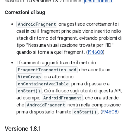
rilasciato. La versione 1.8.2 contiene
questi commit
.
Correzioni di bug
AndroidFragment
ora gestisce correttamente i
casi in cui il fragment principale viene inserito nello
stack di ritorno del fragment, evitando problemi di
tipo "Nessuna visualizzazione trovata per l'ID"
quando si torna a quel fragment. (
I94608
)
I frammenti aggiunti tramite il metodo
FragmentTransaction.add
che accetta un
ViewGroup
ora attendono
onContainerAvailable
prima di passare a
onStart()
. Ciò influisce sugli utenti di questa API,
ad esempio
AndroidFragment
, che ora attende
che
AndroidFragment
rientri nella composizione
prima di spostarlo tramite
onStart()
. (
I94608
)
Versione 1
.
8
.
1