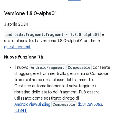
Versione 1
.
8
.
0-alpha01
3 aprile 2024
androidx.fragment:fragment-*:1.8.0-alpha01
è
stato rilasciato. La versione 1.8.0-alpha01 contiene
questi commit
.
Nuove funzionalità
Il nuovo
AndroidFragment
Composable
consente
di aggiungere frammenti alla gerarchia di Compose
tramite il nome della classe del frammento.
Gestisce automaticamente il salvataggio e il
ripristino dello stato del fragment. Può essere
utilizzato come sostituto diretto di
AndroidViewBinding
Composable
.(
b/312895363
,
Icf841
)