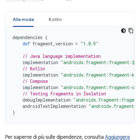
Alla moda
Kotlin
dependencies
{
def
fragment_version
=
"1.8.9"
// Java language implementation
implementation
"androidx.fragment:fragment:$fr
// Kotlin
implementation
"androidx.fragment:fragment-ktx
// Compose
implementation
"androidx.fragment:fragment-com
// Testing Fragments in Isolation
debugImplementation
"androidx.fragment:fragmen
androidTestImplementation
"androidx.fragment:f
}
Per saperne di più sulle dipendenze, consulta
Aggiungere