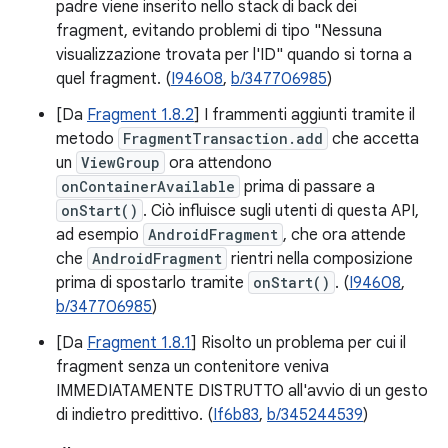
padre viene inserito nello stack di back dei
fragment, evitando problemi di tipo "Nessuna
visualizzazione trovata per l'ID" quando si torna a
quel fragment. (
I94608
,
b/347706985
)
[Da
Fragment 1.8.2
] I frammenti aggiunti tramite il
metodo
FragmentTransaction.add
che accetta
un
ViewGroup
ora attendono
onContainerAvailable
prima di passare a
onStart()
. Ciò influisce sugli utenti di questa API,
ad esempio
AndroidFragment
, che ora attende
che
AndroidFragment
rientri nella composizione
prima di spostarlo tramite
onStart()
. (
I94608
,
b/347706985
)
[Da
Fragment 1.8.1
] Risolto un problema per cui il
fragment senza un contenitore veniva
IMMEDIATAMENTE DISTRUTTO all'avvio di un gesto
di indietro predittivo. (
If6b83
,
b/345244539
)