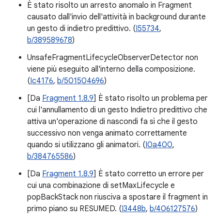
È stato risolto un arresto anomalo in Fragment
causato dall'invio dell'attività in background durante
un gesto di indietro predittivo. (
I55734
,
b/389589678
)
UnsafeFragmentLifecycleObserverDetector non
viene più eseguito all'interno della composizione.
(
Ic4176
,
b/501504696
)
[Da
Fragment 1.8.9
] È stato risolto un problema per
cui l'annullamento di un gesto Indietro predittivo che
attiva un'operazione di nascondi fa sì che il gesto
successivo non venga animato correttamente
quando si utilizzano gli animatori. (
I0a400
,
b/384765586
)
[Da
Fragment 1.8.9
] È stato corretto un errore per
cui una combinazione di setMaxLifecycle e
popBackStack non riusciva a spostare il fragment in
primo piano su RESUMED. (
I3448b
,
b/406127576
)