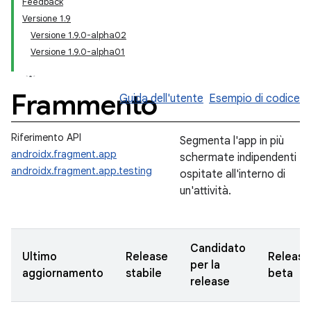
Feedback
Versione 1.9
Versione 1.9.0-alpha02
Versione 1.9.0-alpha01
Frammento
Guida dell'utente
Esempio di codice
Riferimento API
Segmenta l'app in più
androidx.fragment.app
schermate indipendenti
androidx.fragment.app.testing
ospitate all'interno di
un'attività.
Candidato
Ultimo
Release
Release
per la
aggiornamento
stabile
beta
release