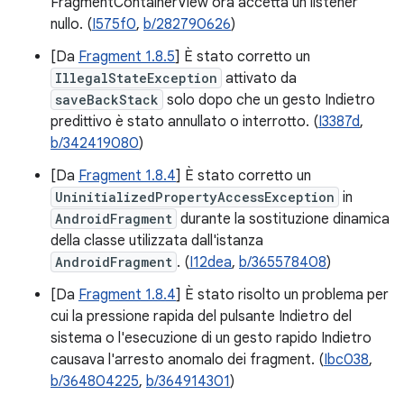
FragmentContainerView ora accetta un listener
nullo. (
I575f0
,
b/282790626
)
[Da
Fragment 1.8.5
] È stato corretto un
IllegalStateException
attivato da
saveBackStack
solo dopo che un gesto Indietro
predittivo è stato annullato o interrotto. (
I3387d
,
b/342419080
)
[Da
Fragment 1.8.4
] È stato corretto un
UninitializedPropertyAccessException
in
AndroidFragment
durante la sostituzione dinamica
della classe utilizzata dall'istanza
AndroidFragment
. (
I12dea
,
b/365578408
)
[Da
Fragment 1.8.4
] È stato risolto un problema per
cui la pressione rapida del pulsante Indietro del
sistema o l'esecuzione di un gesto rapido Indietro
causava l'arresto anomalo dei fragment. (
Ibc038
,
b/364804225
,
b/364914301
)