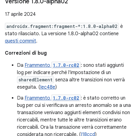
Versione 1
.
8
.
0-alpha02
17 aprile 2024
androidx.fragment:fragment-*:1.8.0-alpha02
è
stato rilasciato. La versione 1.8.0-alpha02 contiene
questi commit
.
Correzioni di bug
Da
Frammento
1.7.0-rc02
: sono stati aggiunti
log per indicare perché l'impostazione di un
sharedElement
senza altre transizioni non verrà
eseguita. (
Iec48e
)
Da
Frammento
1.7.0-rc02
: è stato corretto un
bug per cui si verificava un arresto anomalo se a una
transazione venivano aggiunti elementi condivisi non
ricercabili, mentre tutte le altre transizioni erano
ricercabili. Ora la transazione verrà correttamente
considerata non ricercabile. (
I18ccd
)