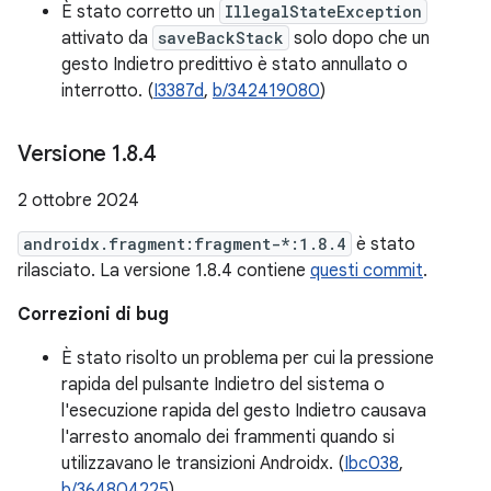
È stato corretto un
IllegalStateException
attivato da
saveBackStack
solo dopo che un
gesto Indietro predittivo è stato annullato o
interrotto. (
I3387d
,
b/342419080
)
Versione 1
.
8
.
4
2 ottobre 2024
androidx.fragment:fragment-*:1.8.4
è stato
rilasciato. La versione 1.8.4 contiene
questi commit
.
Correzioni di bug
È stato risolto un problema per cui la pressione
rapida del pulsante Indietro del sistema o
l'esecuzione rapida del gesto Indietro causava
l'arresto anomalo dei frammenti quando si
utilizzavano le transizioni Androidx. (
Ibc038
,
b/364804225
)