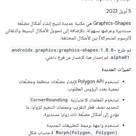
‫5 أبريل 2023
‫Graphics-Shapes هي مكتبة جديدة تتيح إنشاء أشكال مضلّعة
مستديرة وعرضها بسهولة، بالإضافة إلى تحويل الأشكال البسيط والتلقائي
(الرسوم المتحركة) بين الأشكال المختلفة.
تم طرح
androidx.graphics:graphics-shapes:1.0.0-
alpha01
. تم إصدار هذا الإصدار من فرع داخلي.
الميزات الجديدة
استخدِم Polygon API لإنشاء مضلّعات منتظمة ومضلّعات
نجمية بعدد الرؤوس المطلوب.
استخدِم المَعلمات الاختيارية
CornerRounding
لتحديد نصف قطر التقريب ومَعلمات التنعيم للزوايا، ما
يؤدي إلى أشكال مضلّعة ذات زوايا مستديرة.
استخدِم واجهة برمجة التطبيقات الجديدة
Morph(Polygon, Polygon)
لاحتساب شكل