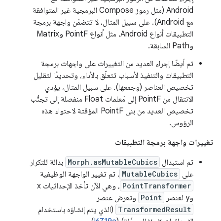
Android (مثل رموز Compose البرمجية غير المتوافقة
مع Android). على سبيل المثال، لا تتضمّن واجهة برمجة
التطبيقات أنواع Android، مثل أنواع PointF وMatrix
وPath السابقة.
تم أيضًا إجراء العديد من التغييرات على واجهات برمجة
التطبيقات والتنفيذ لأسباب تتعلّق بالأداء، وتحديدًا لتقليل
تخصيص العناصر (وجمعها). على سبيل المثال، يؤدي
الانتقال من PointF إلى مَعلمات Float منفصلة إلى تجنُّب
تخصيص العديد من بنى PointF المؤقتة لاحتواء هذه
الرؤوس.
تغييرات واجهة برمجة التطبيقات
تم استبدال
Morph.asMutableCubics
بدالة للتكرار
على
MutableCubics
. تم تغيير الواجهة الوظيفية
PointTransformer
، وهي الآن تأخذ الإحداثيات x
وy لعنصر
Point
وتعرض عنصر
TransformedResult
(الذي يتم إنشاؤه باستخدام