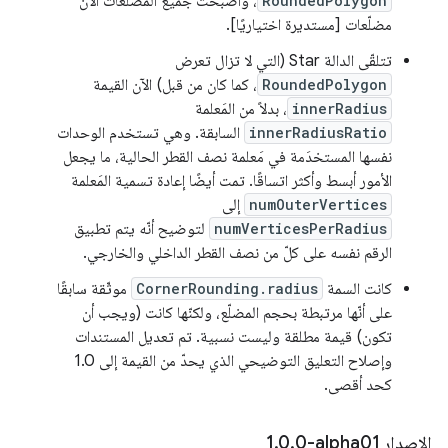
RoundedPolygon
، وأصبحت جميع المضلّعات الآن
مضلّعات [مستديرة اختياريًا].
تتلقّى الدالة Star (التي لا تزال تعرض
RoundedPolygon
، كما كان من قبل) الآن القيمة
innerRadius
، بدلاً من المَعلمة
innerRadiusRatio
السابقة. وهي تستخدم الوحدات
نفسها المستخدَمة في مَعلمة نصف القطر الحالية، ما يجعل
الأمور أبسط وأكثر اتساقًا. تمت أيضًا إعادة تسمية المَعلمة
numOuterVertices
إلى
numVerticesPerRadius
لتوضيح أنّه يتم تطبيق
الرقم نفسه على كلّ من نصف القطر الداخلي والخارجي.
كانت السمة
CornerRounding.radius
موثّقة سابقًا
على أنّها مرتبطة بحجم المضلّع، ولكنّها كانت (ويجب أن
تكون) قيمة مطلقة وليست نسبية. تم تعديل المستندات
وإصلاح التعليق التوضيحي الذي يحدّ من القيمة إلى 1.0
كحد أقصى.
الإصدار ‎1
0-alpha01
.
0
.