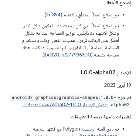
إصلاح الأخطاء
تم إصلاح الخطأ المتعلّق بالتنعيم (
Ibf894
)
تم إصلاح الخطأ الذي كان يحدث عندما يكون شكل البدء
وشكل الانتهاء متطابقَين. توزيع المساحة المتاحة بشكل
أفضل على الجانب لإجراء عمليات القص، وذلك باستخدام
المساحة المتاحة أولاً للتقريب، ثم للتسوية إذا كانت هناك
مساحة متبقية (
b/277936300
،
Ibd320
)
الإصدار ‎1
0-alpha02
.
0
.
‫19 أبريل 2023
تم طرح
androidx.graphics:graphics-shapes:1.0.0-
alpha02
.
يتضمّن الإصدار 1.0.0-alpha02 هذه التعديلات.
تغييرات واجهة برمجة التطبيقات
تم دمج الفئة الرئيسية Polygon مع فئتها الفرعية