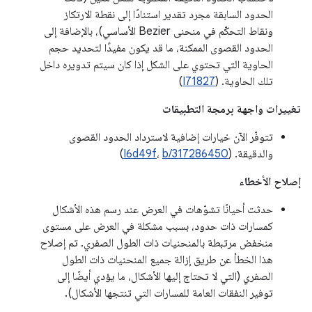
الحدود السابقة مجرد تقدير استنادًا إلى نقطة الارتكاز
ونقاط التحكّم في منحنى Bezier الأساسي)، بالإضافة إلى
الحدود القصوى الممكنة، ما قد يكون مفيدًا لتحديد حجم
الحاوية التي تحتوي على الشكل إذا كان سيتم تدويره داخل
تلك الحاوية. (
I71827
)
تغييرات واجهة برمجة التطبيقات
تتوفّر الآن خيارات إضافية لاسترداد الحدود القصوى
والدقيقة. (
b/317286450
،
I6d49f
)
إصلاح الأخطاء
حدثت أحيانًا تشوّهات في العرض عند رسم هذه الأشكال
كمسارات ذات حدود، بسبب مشكلة في العرض على مستوى
منخفض مرتبطة بالمنحنيات ذات الطول الصفري. تم إصلاح
هذا الخطأ عن طريق إزالة جميع المنحنيات ذات الطول
الصفري (التي لا تحتاج إليها الأشكال، ما يؤدي أيضًا إلى
توفير النفقات العامة للمسارات التي تنتجها الأشكال).