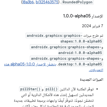
)
I8a3b6
،
b/325463575
. (
RoundedPolygon
الإصدار ‎1
0-alpha05
.
0
.
‫7 فبراير 2024
تم طرح ميزات
androidx.graphics:graphics-
shapes:1.0.0-alpha05
و
androidx.graphics:graphics-shapes-
android:1.0.0-alpha05
و
androidx.graphics:graphics-shapes-
desktop:1.0.0-alpha05
.
يتضمّن الإصدار 1.0.0-alpha05 هذه
التعديلات.
الميزات الجديدة
توفّر المكتبة الآن الدالتَين
pill()
و
pillStar()
الجديدتَين لتسهيل إنشاء هذه الأشكال الدائرية أو التي
تتضمّن نجومًا. تتوفّر أيضًا واجهات برمجة تطبيقات جديدة
لاحتساب الحدود الدقيقة المطلوبة لشكل معيّن (كانت