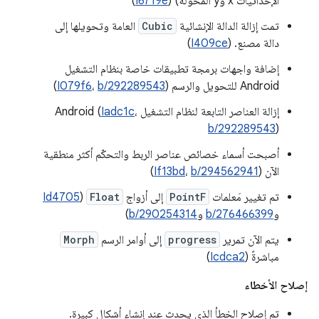
الإحداثيات x وy المحوَّلة) (
I6719e
)
تمت إزالة الدالة الإنشائية
Cubic
العامة وتحويلها إلى
دالة مصنع. (
I409ce
)
إضافة واجهات برمجة تطبيقات خاصة بنظام التشغيل
Android للتحويل والرسم (
b/292289543
،
I079f6
)
إزالة العناصر التابعة لنظام التشغيل Android (
،
Iadc1c
b/292289543
)
أصبحت أسماء خصائص عناصر الربط والتحكّم أكثر منطقية
الآن (
b/294562941
،
If13bd
)
تم تغيير مَعلمات
PointF
إلى أزواج
Float
(
Id4705
و
b/276466399
و
b/290254314
)
يتم الآن تمرير
progress
إلى أوامر الرسم
Morph
مباشرةً (
Icdca2
)
إصلاح الأخطاء
تم إصلاح الخطأ الذي يحدث عند إنشاء أشكال كبيرة.