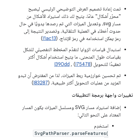
تمت إعادة تصميم العرض التوضيحي الرئيسي ليصبح
"محرّر أشكال" عامًا. يتيح لك ذلك استيراد الأشكال من
مسار svg، وتعديل الميزات التي تم رصدها يدويًا في حال
حدوث أخطاء في العملية التلقائية، وتصدير النتيجة إلى
رمز يمكن استخدامه في رمز الإنتاج. (
I1ac13
)
استبدال قياسات الزوايا لتقدّم المخطط التفصيلي للشكل
بقياسات طول المنحنى، ما يتيح استخدام أشكال أكثر
تعقيدًا للتحويل (
I75478
) ,
I390dd
تم تحسين خوارزمية ربط الميزات، لذا من المفترض أن تبدو
المزيد من عمليات التحويل أكثر طبيعية. (
I83287
)
تغييرات واجهة برمجة التطبيقات
إضافة استيراد مسار SVG ومسلسل الميزات يكون المسار
المعتاد على النحو التالي:
استخدِم
SvgPathParser.parseFeatures(