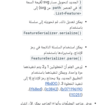
)
الجديد لتحويل مسار svg (قيمة السمة
d
في العنصر
path
من svg) إلى
.
List<Feature>
يمكن تعديل ذلك، ثم تحويله إلى سلسلة
باستخدام
FeatureSerializer.serialize()
.
يمكن استخدام السلسلة الناتجة في رمز
الإنتاج، واستيرادها باستخدام
FeatureSerializer.parse()
يُرجى العِلم أنّ الخطوتَين 1 و2 يتم تنفيذهما
مرة واحدة، ويمكن تنفيذهما باستخدام
التطبيق الجديد. ولا يحتاج رمز الإنتاج إلا إلى
تنفيذ الخطوة 3. (
،
I9bd00
)،
If68ed
)، (
Ic3842
)، (
b/371196190
)
I10251
(
عرض عناصر المضلّعات وأنواع العناصر يمكن الآن إنشاء