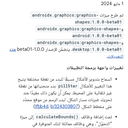
‫1 مايو 2024
تم طرح ميزات
androidx.graphics:graphics-
shapes:1.0.0-beta01
و
androidx.graphics:graphics-shapes-
android:1.0.0-beta01
و
androidx.graphics:graphics-shapes-
desktop:1.0.0-beta01
. يتضمّن الإصدار 1.0.0-beta01
هذه
التعديلات
.
تغييرات واجهة برمجة التطبيقات
السماح بتدوير الأشكال مسبقًا للبدء من نقطة مختلفة يتيح
هذا التغيير للأشكال
pillStar
بدء منحنياتها من نقطة
غير تلقائية على المحيط. يمكن أن يكون ذلك مفيدًا عند
تحريك ضربات مسار الشكل، لبدء الرسم من موقع محدّد
على مخطط الشكل. (
b/324303807
،
Ifbb4d
)
تمت إضافة وظائف
calculateBounds()
إلى ميزة
"التحوّل"، وهي وظائف مماثلة لتلك المتوفرة في