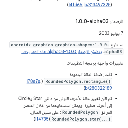
)
I4fd66
،
b/313497325
(
الإصدار ‎1
0-alpha03
.
0
.
‫7 يونيو 2023
تم طرح
androidx.graphics:graphics-shapes:1.0.0-
alpha03
.
يتضمّن الإصدار 1.0.0-alpha03 هذه التعديلات.
تغييرات واجهة برمجة التطبيقات
تمّت إضافة الدالة الجديدة
I78e7e
،
(
RoundedPolygon.rectangle()
)
b/280322189
تم الآن تغيير حالة الأحرف الأولى من دالتَي Star وCircle
إلى أحرف صغيرة، ويمكن استدعاؤهما من خلال العنصر
المرافق
RoundedPolygon
: على سبيل المثال،
)
I14735
(
RoundedPolygon.star(...)