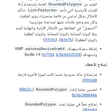
المزيد من
RoundedPolygons
العامة باستخدام أداة
الإنشاء الأساسية التي تأخذ
List<Features>
. تتألف
الأشكال بشكل أساسي من قائمة بمنحنيات بيزير المكعبة،
ولكن يتم وضع علامات عليها لمساعدة خوارزمية
"التحويل" في المطابقة بين الأشكال الأولية والنهائية (يتم
ربط الزوايا المحدّبة بالزوايا المحدّبة، والزوايا المقعّرة
بالزوايا المقعّرة). (
I61e76
)، (
I1fc5c
)
إضافة دعم لاستهداف
watchosDeviceArm64
KMP
واستهداف Kotlin 1.9 (
)
b/364652024
،
Icf15d
إصلاح الأخطاء
تم إصلاح حالة حدودية عندما كانت الميزة الأخيرة فارغة.
)
I390dd
(
تحسين عملية إنشاء
RoundedPolygon
(
،
Ib862c
)
b/360888486
إصلاح خطأ في عملية إعداد
RoundedPolygon
)
I83ddb
(