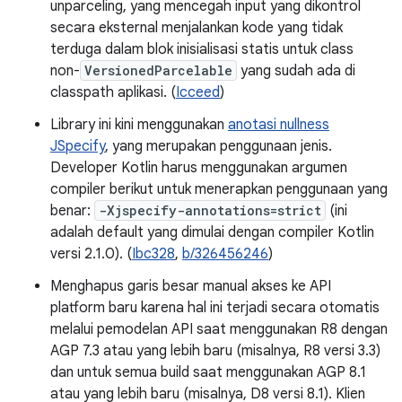
unparceling, yang mencegah input yang dikontrol
secara eksternal menjalankan kode yang tidak
terduga dalam blok inisialisasi statis untuk class
non-
VersionedParcelable
yang sudah ada di
classpath aplikasi. (
Icceed
)
Library ini kini menggunakan
anotasi nullness
JSpecify
, yang merupakan penggunaan jenis.
Developer Kotlin harus menggunakan argumen
compiler berikut untuk menerapkan penggunaan yang
benar:
-Xjspecify-annotations=strict
(ini
adalah default yang dimulai dengan compiler Kotlin
versi 2.1.0). (
Ibc328
,
b/326456246
)
Menghapus garis besar manual akses ke API
platform baru karena hal ini terjadi secara otomatis
melalui pemodelan API saat menggunakan R8 dengan
AGP 7.3 atau yang lebih baru (misalnya, R8 versi 3.3)
dan untuk semua build saat menggunakan AGP 8.1
atau yang lebih baru (misalnya, D8 versi 8.1). Klien