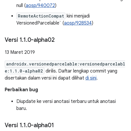
null (
aosp/940072
)
RemoteActionCompat
kini menjadi
VersionedParcelable` (
aosp/928534
)
Versi 1
.
1
.
0-alpha02
13 Maret 2019
androidx.versionedparcelable:versionedparcelabl
e:1.1.0-alpha02
dirilis. Daftar lengkap commit yang
disertakan dalam versi ini dapat dilihat
di sini
.
Perbaikan bug
Diupdate ke versi anotasi terbaru untuk anotasi
baru.
Versi 1
.
1
.
0-alpha01