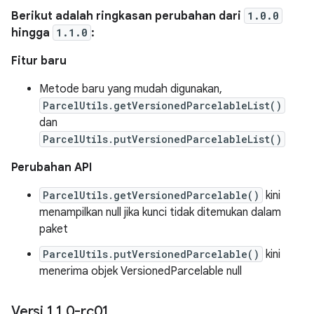
Berikut adalah ringkasan perubahan dari
1.0.0
hingga
1.1.0
:
Fitur baru
Metode baru yang mudah digunakan,
ParcelUtils.getVersionedParcelableList()
dan
ParcelUtils.putVersionedParcelableList()
Perubahan API
ParcelUtils.getVersionedParcelable()
kini
menampilkan null jika kunci tidak ditemukan dalam
paket
ParcelUtils.putVersionedParcelable()
kini
menerima objek VersionedParcelable null
Versi 1
.
1
.
0-rc01