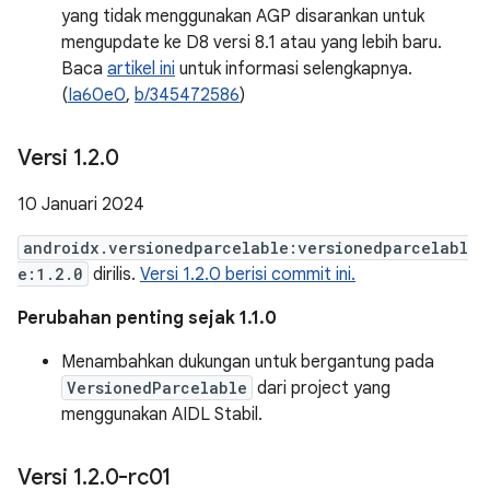
yang tidak menggunakan AGP disarankan untuk
mengupdate ke D8 versi 8.1 atau yang lebih baru.
Baca
artikel ini
untuk informasi selengkapnya.
(
Ia60e0
,
b/345472586
)
Versi 1
.
2
.
0
10 Januari 2024
androidx.versionedparcelable:versionedparcelabl
e:1.2.0
dirilis.
Versi 1.2.0 berisi commit ini.
Perubahan penting sejak 1.1.0
Menambahkan dukungan untuk bergantung pada
VersionedParcelable
dari project yang
menggunakan AIDL Stabil.
Versi 1
.
2
.
0-rc01