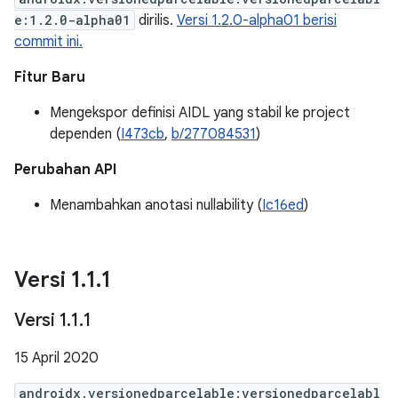
e:1.2.0-alpha01
dirilis.
Versi 1.2.0-alpha01 berisi
commit ini.
Fitur Baru
Mengekspor definisi AIDL yang stabil ke project
dependen (
I473cb
,
b/277084531
)
Perubahan API
Menambahkan anotasi nullability (
Ic16ed
)
Versi 1
.
1
.
1
Versi 1
.
1
.
1
15 April 2020
androidx.versionedparcelable:versionedparcelabl