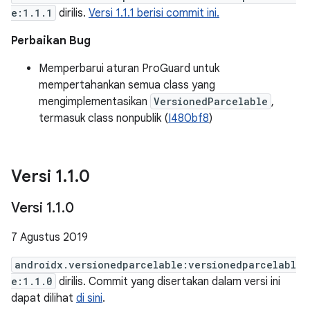
e:1.1.1
dirilis.
Versi 1.1.1 berisi commit ini.
Perbaikan Bug
Memperbarui aturan ProGuard untuk
mempertahankan semua class yang
mengimplementasikan
VersionedParcelable
,
termasuk class nonpublik (
I480bf8
)
Versi 1
.
1
.
0
Versi 1
.
1
.
0
7 Agustus 2019
androidx.versionedparcelable:versionedparcelabl
e:1.1.0
dirilis. Commit yang disertakan dalam versi ini
dapat dilihat
di sini
.