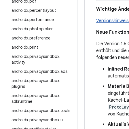
androidx
.
pdf
Wichtige Ände
androidx
.
percentlayout
androidx
.
performance
Versionshinweis
androidx
.
photopicker
Neue Funktio
androidx
.
preference
Die Version 1.6.
androidx
.
print
enthält und die 
androidx
.
privacysandbox
.
folgenden neuen
activity
Inlined 
androidx
.
privacysandbox
.
ads
automati
androidx
.
privacysandbox
.
Material
plugins
eingeführt
androidx
.
privacysandbox
.
Kachel-La
sdkruntime
ProtoLa
androidx
.
privacysandbox
.
tools
von Kache
androidx
.
privacysandbox
.
ui
Aktualis