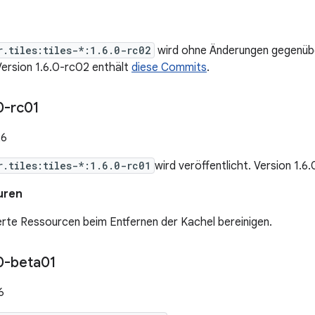
r.tiles:tiles-*:1.6.0-rc02
wird ohne Änderungen gegenübe
 Version 1.6.0-rc02 enthält
diese Commits
.
0-rc01
26
r.tiles:tiles-*:1.6.0-rc01
wird veröffentlicht. Version 1.6
uren
rte Ressourcen beim Entfernen der Kachel bereinigen.
0-beta01
6