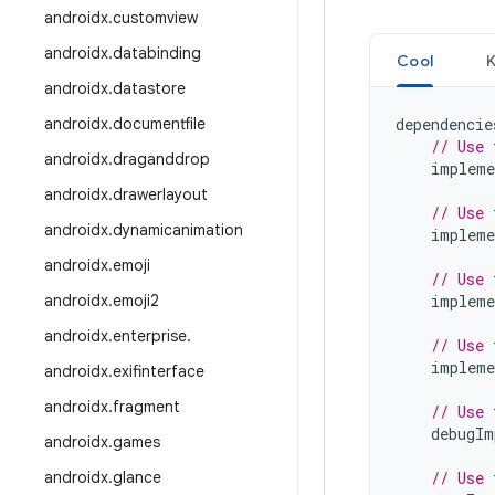
androidx
.
customview
androidx
.
databinding
Cool
K
androidx
.
datastore
androidx
.
documentfile
dependencie
// Use 
androidx
.
draganddrop
impleme
androidx
.
drawerlayout
// Use 
androidx
.
dynamicanimation
impleme
androidx
.
emoji
// Use 
androidx
.
emoji2
impleme
androidx
.
enterprise
.
// Use 
impleme
androidx
.
exifinterface
androidx
.
fragment
// Use 
debugIm
androidx
.
games
androidx
.
glance
// Use 