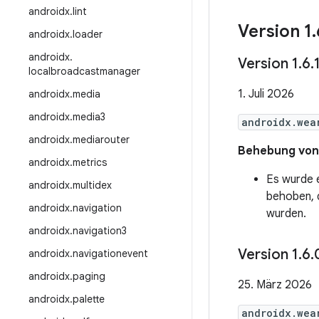
androidx
.
lint
Version 1
.
androidx
.
loader
androidx
.
Version 1
.
6
.
localbroadcastmanager
1. Juli 2026
androidx
.
media
androidx
.
media3
androidx.wea
androidx
.
mediarouter
Behebung von 
androidx
.
metrics
Es wurde e
androidx
.
multidex
behoben, 
androidx
.
navigation
wurden.
androidx
.
navigation3
Version 1
.
6
.
androidx
.
navigationevent
androidx
.
paging
25. März 2026
androidx
.
palette
androidx.wea