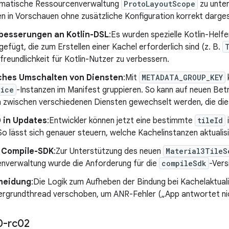
matische Ressourcenverwaltung
ProtoLayoutScope
zu unter
 in Vorschauen ohne zusätzliche Konfiguration korrekt dargest
rbesserungen an Kotlin-DSL
:Es wurden spezielle Kotlin-Helfe
gefügt, die zum Erstellen einer Kachel erforderlich sind (z. B.
freundlichkeit für Kotlin-Nutzer zu verbessern.
hes Umschalten von Diensten
:Mit
METADATA_GROUP_KEY
vice
-Instanzen im Manifest gruppieren. So kann auf neuen Be
 zwischen verschiedenen Diensten gewechselt werden, die dies
D in Updates
:Entwickler können jetzt eine bestimmte
tileId
o lässt sich genauer steuern, welche Kachelinstanzen aktualis
 Compile-SDK
:Zur Unterstützung des neuen
Material3TileS
nverwaltung wurde die Anforderung für die
compileSdk
-Vers
meidung
:Die Logik zum Aufheben der Bindung bei Kachelaktual
tergrundthread verschoben, um ANR-Fehler („App antwortet ni
0-rc02