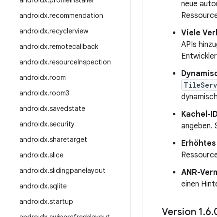
androidx
.
profileinstaller
neue auto
Ressourcen
androidx
.
recommendation
androidx
.
recyclerview
Viele Ve
APIs hinzu
androidx
.
remotecallback
Entwickler
androidx
.
resource
Inspection
Dynamisc
androidx
.
room
TileSer
androidx
.
room3
dynamisch
androidx
.
savedstate
Kachel-I
androidx
.
security
angeben. S
androidx
.
sharetarget
Erhöhtes
Ressource
androidx
.
slice
androidx
.
slidingpanelayout
ANR-Ver
einen Hin
androidx
.
sqlite
androidx
.
startup
Version 1
.
6
.