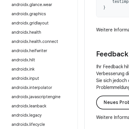
testImp
androidx
.
glance
.
wear
}
androidx
.
graphics
androidx
.
gridlayout
Weitere Informa
androidx
.
health
androidx
.
health
.
connect
androidx
.
heifwriter
Feedback
androidx
.
hilt
Ihr Feedback hi
androidx
.
ink
Verbesserung die
androidx
.
input
Sie sich jedoch
Problemmeldung 
androidx
.
interpolator
androidx
.
javascriptengine
Neues Pro
androidx
.
leanback
androidx
.
legacy
Weitere Informa
androidx
.
lifecycle