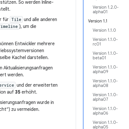
stützen. So werden Inline-
Version 1.2.0-
ellt.
alpha01
r für
Tile
und alle anderen
Version 1.1
Timeline
), um die
Version 1.1.0
Version 1.1.0-
können Entwickler mehrere
rc01
triebssystemversionen
Version 1.1.0-
elbe Kachel darstellen.
beta01
Version 1.1.0-
in Aktualisierungsanfragen
alpha09
iert werden.
Version 1.1.0-
ervice
und der erweiterten
alpha08
ion auf
35
erhöht.
Version 1.1.0-
alpha07
isierungsanfragen wurde in
Version 1.1.0-
cht“) zu vermeiden.
alpha06
Version 1.1.0-
alpha05