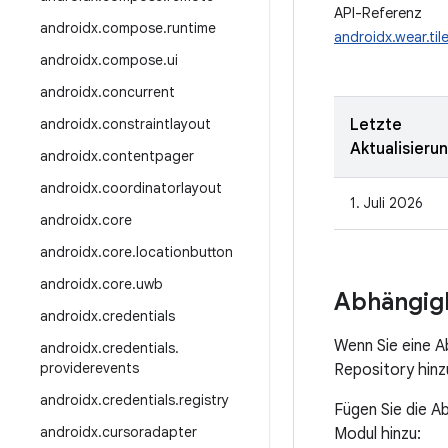
API-Referenz
androidx
.
compose
.
runtime
androidx.wear.til
androidx
.
compose
.
ui
androidx
.
concurrent
androidx
.
constraintlayout
Letzte
Aktualisieru
androidx
.
contentpager
androidx
.
coordinatorlayout
1. Juli 2026
androidx
.
core
androidx
.
core
.
locationbutton
androidx
.
core
.
uwb
Abhängigk
androidx
.
credentials
Wenn Sie eine 
androidx
.
credentials
.
providerevents
Repository hinz
androidx
.
credentials
.
registry
Fügen Sie die A
androidx
.
cursoradapter
Modul hinzu: