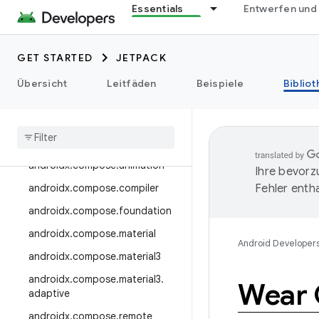
androidx.camera.media3
Essentials
Entwerfen und
androidx.camera.viewfinder
androidx.car
GET STARTED
JETPACK
androidx.car.app
Übersicht
Leitfäden
Beispiele
Biblio
androidx.cardview
androidx
.
collection
androidx
.
compose
androidx
.
compose
.
animation
Ihre bevorz
androidx
.
compose
.
compiler
Fehler entha
androidx
.
compose
.
foundation
androidx
.
compose
.
material
Android Developer
androidx
.
compose
.
material3
androidx
.
compose
.
material3
.
Wear 
adaptive
androidx
.
compose
.
remote