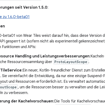
rungen seit Version 1.5.0
:
e zu 1.6.0-beta01
nen
0-beta01 von Wear Tiles weist darauf hin, dass diese Version de
API gesperrt ist (sofern nicht als experimentell gekennzeichnet
 Funktionen und APIs:
Resource Handling und Leistungsverbesserungen
:Kacheln 
sche Ressourcensammlung über
ProtoLayoutScope
.
3TileService
:Ein neuer, Kotlin-freundlicher Dienst zum Erstel
. Sie vereinfacht die Entwicklung, da nur eine einzige Suspend
yout und Ressourcen erforderlich ist. Es verwaltet automatis
youtScope
, um die Ressourcen besser zu verwalten und die Le
ln zu verbessern.
ierung der Kachelvorschauen
:Die Tools für Kachelvorschaue