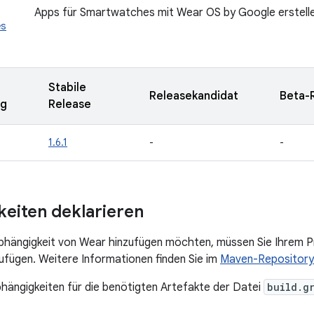
Apps für Smartwatches mit Wear OS by Google erstell
es
Stabile
Releasekandidat
Beta-
ng
Release
1.6.1
-
-
eiten deklarieren
Abhängigkeit von Wear hinzufügen möchten, müssen Sie Ihrem 
ufügen. Weitere Informationen finden Sie im
Maven-Repository
bhängigkeiten für die benötigten Artefakte der Datei
build.g