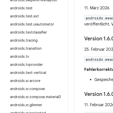
androidx
.
swiperefreshlayout
11. März 2026
androidx
.
test
androidx
.
test
.
ext
androidx.wea
veröffentlicht.
androidx
.
test
.
uiautomator
androidx
.
textclassifier
Version 1
.
6
.
androidx
.
tracing
androidx
.
transition
25. Februar 20
androidx
.
tv
androidx.wea
androidx
.
tvprovider
Fehlerkorrekt
androidx
.
text-vertical
Gespeiche
androidx
.
xr
.
arcore
androidx
.
xr
.
compose
Version 1
.
6
.
androidx
.
xr
.
compose
.
material3
11. Februar 202
androidx
.
xr
.
glimmer