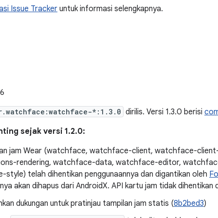
si Issue Tracker
untuk informasi selengkapnya.
26
r.watchface:watchface-*:1.3.0
dirilis. Versi 1.3.0 berisi
com
ing sejak versi 1.2.0:
lan jam Wear (watchface, watchface-client, watchface-clien
ions-rendering, watchface-data, watchface-editor, watchfac
-style) telah dihentikan penggunaannya dan digantikan oleh
Fo
nya akan dihapus dari AndroidX. API kartu jam tidak dihentikan 
an dukungan untuk pratinjau tampilan jam statis (
8b2bed3
)