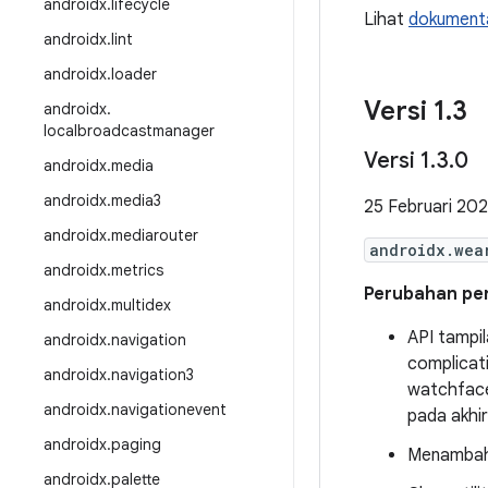
androidx
.
lifecycle
Lihat
dokumenta
androidx
.
lint
androidx
.
loader
Versi 1
.
3
androidx
.
localbroadcastmanager
Versi 1
.
3
.
0
androidx
.
media
androidx
.
media3
25 Februari 20
androidx
.
mediarouter
androidx.wea
androidx
.
metrics
Perubahan pent
androidx
.
multidex
API tampi
androidx
.
navigation
complicat
androidx
.
navigation3
watchface
androidx
.
navigationevent
pada akhir
androidx
.
paging
Menambahk
androidx
.
palette