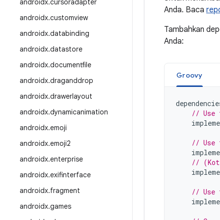
androidx
.
cursoradapter
Anda. Baca
rep
androidx
.
customview
Tambahkan depen
androidx
.
databinding
Anda:
androidx
.
datastore
androidx
.
documentfile
Groovy
androidx
.
draganddrop
androidx
.
drawerlayout
dependencie
androidx
.
dynamicanimation
// Use 
impleme
androidx
.
emoji
// Use 
androidx
.
emoji2
impleme
androidx
.
enterprise
// (Kot
impleme
androidx
.
exifinterface
androidx
.
fragment
// Use 
impleme
androidx
.
games