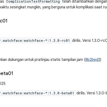
itas
ComplicationTextFormatting
telah ditambahkan denga
aktu sesingkat mungkin, yang berguna untuk komplikasi saat r
rc01
6
r.watchface:watchface-*:1.3.0-rc01
dirilis. Versi 1.3.0-rc
an dukungan untuk pratinjau statis tampilan jam (
8b2bed3
)
beta01
025
r.watchface:watchface-*:1.3.0-beta01
dirilis. Versi 1.3.