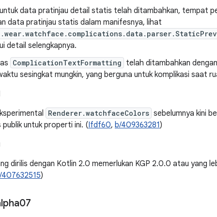
ntuk data pratinjau detail statis telah ditambahkan, tempat p
 data pratinjau statis dalam manifesnya, lihat
.wear.watchface.complications.data.parser.StaticPrev
i detail selengkapnya.
itas
ComplicationTextFormatting
telah ditambahkan denga
aktu sesingkat mungkin, yang berguna untuk komplikasi saat r
I
eksperimental
Renderer.watchfaceColors
sebelumnya kini be
publik untuk properti ini. (
Ifdf60
,
b/409363281
)
g
ng dirilis dengan Kotlin 2.0 memerlukan KGP 2.0.0 atau yang le
/407632515
)
alpha07