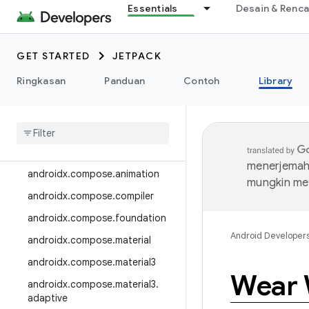
Essentials
Desain & Renc
androidx.camera.media3
androidx.camera.viewfinder
GET STARTED
JETPACK
androidx.car
Ringkasan
Panduan
Contoh
Library
androidx.car.app
androidx
.
cardview
androidx
.
collection
androidx
.
compose
menerjemahk
androidx
.
compose
.
animation
mungkin me
androidx
.
compose
.
compiler
androidx
.
compose
.
foundation
Android Developer
androidx
.
compose
.
material
androidx
.
compose
.
material3
Wear 
androidx
.
compose
.
material3
.
adaptive