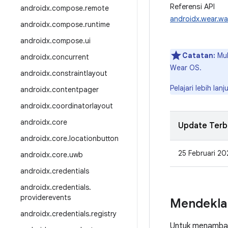
Referensi API
androidx
.
compose
.
remote
androidx.wear.w
androidx
.
compose
.
runtime
androidx
.
compose
.
ui
Catatan:
Mul
androidx
.
concurrent
Wear OS.
androidx
.
constraintlayout
Pelajari lebih la
androidx
.
contentpager
androidx
.
coordinatorlayout
androidx
.
core
Update Terb
androidx
.
core
.
locationbutton
25 Februari 20
androidx
.
core
.
uwb
androidx
.
credentials
androidx
.
credentials
.
providerevents
Mendekla
androidx
.
credentials
.
registry
Untuk menambah