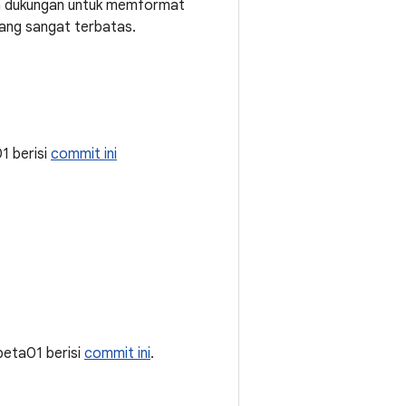
n dukungan untuk memformat
uang sangat terbatas.
01 berisi
commit ini
0-beta01 berisi
commit ini
.