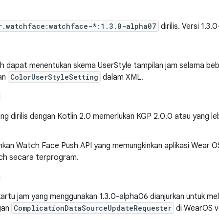
r.watchface:watchface-*:1.3.0-alpha07
dirilis. Versi 1.3
h dapat menentukan skema UserStyle tampilan jam selama be
an
ColorUserStyleSetting
dalam XML.
I
ng dirilis dengan Kotlin 2.0 memerlukan KGP 2.0.0 atau yang le
an Watch Face Push API yang memungkinkan aplikasi Wear OS 
h secara terprogram.
g
kartu jam yang menggunakan 1.3.0-alpha06 dianjurkan untuk me
gan
ComplicationDataSourceUpdateRequester
di WearOS ver