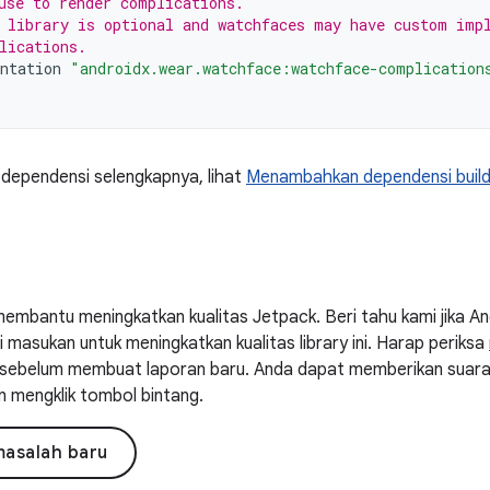
use to render complications.
 library is optional and watchfaces may have custom imp
lications.
ntation
"androidx.wear.watchface:watchface-complication
 dependensi selengkapnya, lihat
Menambahkan dependensi buil
embantu meningkatkan kualitas Jetpack. Beri tahu kami jika 
masukan untuk meningkatkan kualitas library ini. Harap periksa
ni sebelum membuat laporan baru. Anda dapat memberikan suar
n mengklik tombol bintang.
masalah baru