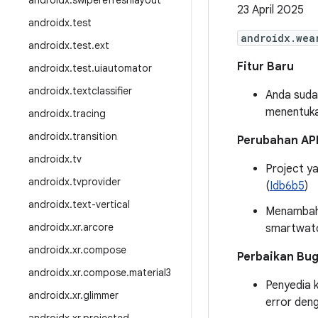
androidx
.
swiperefreshlayout
23 April 2025
androidx
.
test
androidx.wea
androidx
.
test
.
ext
Fitur Baru
androidx
.
test
.
uiautomator
androidx
.
textclassifier
Anda suda
menentuk
androidx
.
tracing
androidx
.
transition
Perubahan AP
androidx
.
tv
Project ya
androidx
.
tvprovider
(
Idb6b5
)
androidx
.
text-vertical
Menambahk
androidx
.
xr
.
arcore
smartwatc
androidx
.
xr
.
compose
Perbaikan Bu
androidx
.
xr
.
compose
.
material3
Penyedia 
androidx
.
xr
.
glimmer
error den