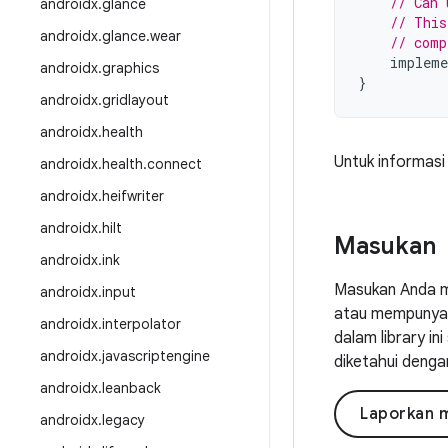
// Can 
androidx
.
glance
// This
androidx
.
glance
.
wear
// comp
impleme
androidx
.
graphics
}
androidx
.
gridlayout
androidx
.
health
Untuk informasi
androidx
.
health
.
connect
androidx
.
heifwriter
androidx
.
hilt
Masukan
androidx
.
ink
Masukan Anda m
androidx
.
input
atau mempunyai 
androidx
.
interpolator
dalam library i
androidx
.
javascriptengine
diketahui denga
androidx
.
leanback
Laporkan 
androidx
.
legacy