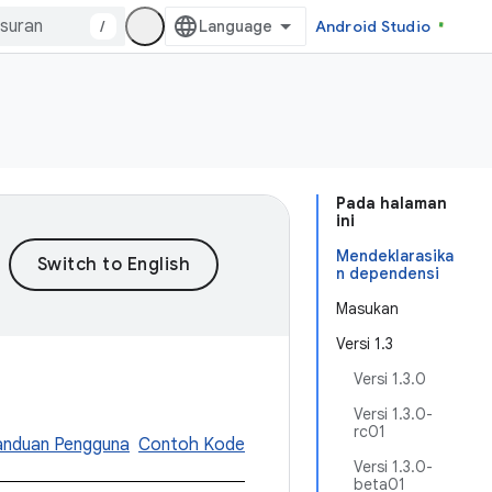
/
Android Studio
Pada halaman
ini
Mendeklarasika
n dependensi
Masukan
Versi 1.3
Versi 1.3.0
Versi 1.3.0-
rc01
anduan Pengguna
Contoh Kode
Versi 1.3.0-
beta01