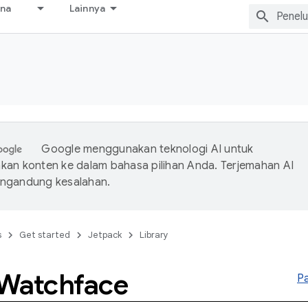
ana
Lainnya
Google menggunakan teknologi AI untuk
an konten ke dalam bahasa pilihan Anda. Terjemahan AI
ngandung kesalahan.
s
Get started
Jetpack
Library
Watchface
P