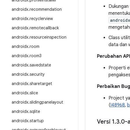
androidx
.
profileinstaller
Dukungan u
androidx
.
recommendation
menentukan
androidx
.
recyclerview
androidx
mengetahu
androidx
.
remotecallback
androidx
.
resourceinspection
Class util
data dan w
androidx
.
room
androidx
.
room3
Perubahan AP
androidx
.
savedstate
Properti 
androidx
.
security
pengakses 
androidx
.
sharetarget
Perbaikan Bu
androidx
.
slice
Project ya
androidx
.
slidingpanelayout
(
I48968
,
b
androidx
.
sqlite
androidx
.
startup
Versi 1
.
3
.
0-