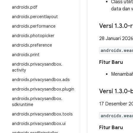
Class util
androidx
.
pdf
data dan w
androidx
.
percentlayout
Versi 1
.
3
.
0-
androidx
.
performance
androidx
.
photopicker
28 Januari 202
androidx
.
preference
androidx.wea
androidx
.
print
Fitur Baru
androidx
.
privacysandbox
.
activity
Menambahk
androidx
.
privacysandbox
.
ads
androidx
.
privacysandbox
.
plugin
Versi 1
.
3
.
0-
androidx
.
privacysandbox
.
17 Desember 2
sdkruntime
androidx
.
privacysandbox
.
tools
androidx.wea
androidx
.
privacysandbox
.
ui
Fitur Baru