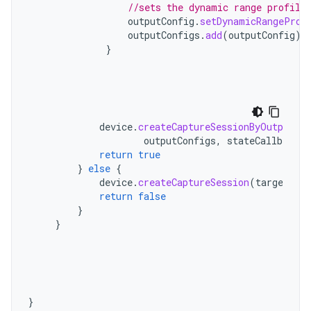
//sets the dynamic range profile
outputConfig
.
setDynamicRangeProf
outputConfigs
.
add
(
outputConfig
)
}
device
.
createCaptureSessionByOutputCon
outputConfigs
,
stateCallback
,
return
true
}
else
{
device
.
createCaptureSession
(
targets
,
s
return
false
}
}
}
