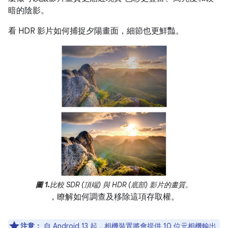
暗的陰影。
看 HDR 影片如何捕捉夕陽畫面，細節也更鮮豔。
圖 1.
比較 SDR (頂端) 與 HDR (底部) 影片的畫質。
，瞭解如何調查及移除這項存取權。
注意：
自 Android 13 起，相機裝置將會提供 10 位元相機輸出