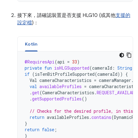
接下來，請確認裝置是否支援 HLG10 (或其他
支援的
設定檔
)：
Kotlin
@RequiresApi
(
api
=
33
)
private
fun
isHLGSupported
(
cameraId
:
String
):
if
(
isTenBitProfileSupported
(
cameraId
))
{
Val
cameraCharacteristics
=
cameraManager
.
g
val
availableProfiles
=
cameraCharacteristi
.
get
(
CameraCharacteristics
.
REQUEST_AVAILABL
.
getSupportedProfiles
()
// Checks for the desired profile, in this 
return
availableProfiles
.
contains
(
DynamicRa
}
return
false
;
}