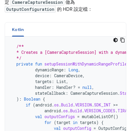
定
CameraCaptureSession
做為
OutputConfiguration
的 HDR 設定檔：
Kotlin
/**
  * Creates a [CameraCaptureSession] with a dynami
  */
private
fun
setupSessionWithDynamicRangeProfile
(
dynamicRange
:
Long
,
device
:
CameraDevice
,
targets
:
List
,
handler
:
Handler? 
=
null
,
stateCallback
:
CameraCaptureSession
.
Stat
):
Boolean
{
if
(
android
.
os
.
Build
.
VERSION
.
SDK_INT
>
=
android
.
os
.
Build
.
VERSION_CODES
.
TIRAM
val
outputConfigs
=
mutableListOf
()
for
(
target
in
targets
)
{
val
outputConfig
=
OutputConfigu