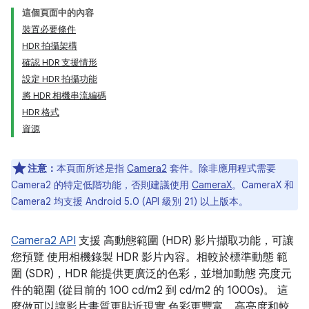
這個頁面中的內容
裝置必要條件
HDR 拍攝架構
確認 HDR 支援情形
設定 HDR 拍攝功能
將 HDR 相機串流編碼
HDR 格式
資源
注意：
本頁面所述是指
Camera2
套件。除非應用程式需要
Camera2 的特定低階功能，否則建議使用
CameraX
。CameraX 和
Camera2 均支援 Android 5.0 (API 級別 21) 以上版本。
Camera2 API
支援 高動態範圍 (HDR) 影片擷取功能，可讓
您預覽 使用相機錄製 HDR 影片內容。相較於標準動態 範
圍 (SDR)，HDR 能提供更廣泛的色彩，並增加動態 亮度元
件的範圍 (從目前的 100 cd/m2 到 cd/m2 的 1000s)。 這
麼做可以讓影片畫質更貼近現實 色彩更豐富、高亮度和較