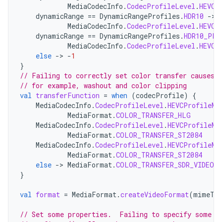
MediaCodecInfo
.
CodecProfileLevel
.
HEVCP
dynamicRange
==
DynamicRangeProfiles
.
HDR10
->
MediaCodecInfo
.
CodecProfileLevel
.
HEVCP
dynamicRange
==
DynamicRangeProfiles
.
HDR10_PLU
MediaCodecInfo
.
CodecProfileLevel
.
HEVCP
else
->
-
1
}
// Failing to correctly set color transfer causes 
// for example, washout and color clipping
val
transferFunction
=
when
(
codecProfile
)
{
MediaCodecInfo
.
CodecProfileLevel
.
HEVCProfileMa
MediaFormat
.
COLOR_TRANSFER_HLG
MediaCodecInfo
.
CodecProfileLevel
.
HEVCProfileMa
MediaFormat
.
COLOR_TRANSFER_ST2084
MediaCodecInfo
.
CodecProfileLevel
.
HEVCProfileMa
MediaFormat
.
COLOR_TRANSFER_ST2084
else
->
MediaFormat
.
COLOR_TRANSFER_SDR_VIDEO
}
val
format
=
MediaFormat
.
createVideoFormat
(
mimeTy
// Set some properties.  Failing to specify some o