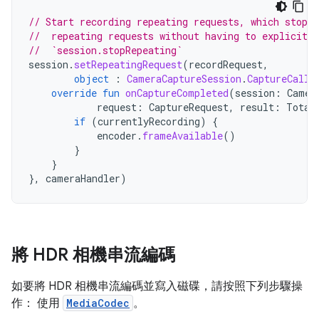
// Start recording repeating requests, which stops 
//  repeating requests without having to explicitly
//  `session.stopRepeating`
session
.
setRepeatingRequest
(
recordRequest
,
object
:
CameraCaptureSession
.
CaptureCallb
override
fun
onCaptureCompleted
(
session
:
Camer
request
:
CaptureRequest
,
result
:
Total
if
(
currentlyRecording
)
{
encoder
.
frameAvailable
()
}
}
},
cameraHandler
)
將 HDR 相機串流編碼
如要將 HDR 相機串流編碼並寫入磁碟，請按照下列步驟操
作： 使用
MediaCodec
。