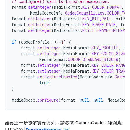
// configure() call to throw an exception.
format
.
setInteger
(
MediaFormat
.
KEY_COLOR_FORMAT
,
MediaCodecInfo
.
CodecCapabilities
.
COLOR_For
format
.
setInteger
(
MediaFormat
.
KEY_BIT_RATE
,
bitRat
format
.
setInteger
(
MediaFormat
.
KEY_FRAME_RATE
,
fram
format
.
setInteger
(
MediaFormat
.
KEY_I_FRAME_INTERVAL
if
(
codecProfile
!=
-
1
)
{
format
.
setInteger
(
MediaFormat
.
KEY_PROFILE
,
co
format
.
setInteger
(
MediaFormat
.
KEY_COLOR_STAND
MediaFormat
.
COLOR_STANDARD_BT2020
)
format
.
setInteger
(
MediaFormat
.
KEY_COLOR_RANGE
format
.
setInteger
(
MediaFormat
.
KEY_COLOR_TRANS
format
.
setFeatureEnabled
(
MediaCodecInfo
.
CodecC
true
)
}
mediaCodec
.
configure
(
format
,
null
,
null
,
MediaCode
如要進一步瞭解實作方式，請參閱 Camera2Video 範例應
EncoderWrapper.kt