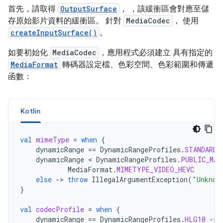
首先，請取得
OutputSurface
， ，該緩衝區會對應至儲
存原始影片資料的緩衝區。 針對
MediaCodec
， 使用
createInputSurface()
。
如要初始化
MediaCodec
，應用程式必須建立 具有指定的
MediaFormat
轉碼器設定檔、色彩空間、色彩範圍和傳遞
函數：
Kotlin
val
mimeType
=
when
{
dynamicRange
==
DynamicRangeProfiles
.
STANDARD
dynamicRange
<
DynamicRangeProfiles
.
PUBLIC_MAX
MediaFormat
.
MIMETYPE_VIDEO_HEVC
else
->
throw
IllegalArgumentException
(
"Unknow
}
val
codecProfile
=
when
{
dynamicRange
==
DynamicRangeProfiles
.
HLG10
->