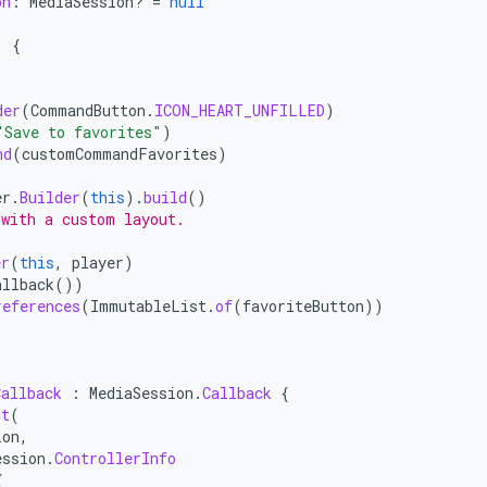
on
:
MediaSession? 
=
null
)
{
der
(
CommandButton
.
ICON_HEART_UNFILLED
)
"Save to favorites"
)
nd
(
customCommandFavorites
)
er
.
Builder
(
this
).
build
()
 with a custom layout.
er
(
this
,
player
)
allback
())
references
(
ImmutableList
.
of
(
favoriteButton
))
Callback
:
MediaSession
.
Callback
{
ct
(
ion
,
ession
.
ControllerInfo
{