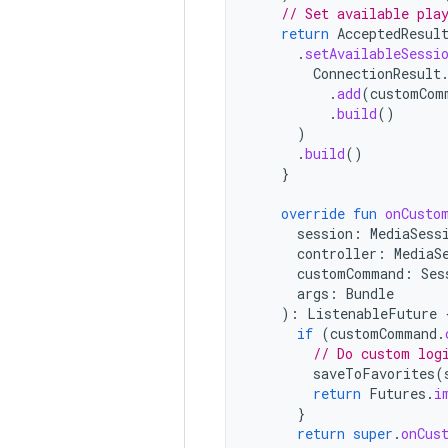
// Set available pla
return
AcceptedResul
.
setAvailableSessi
ConnectionResult
.
add
(
customCom
.
build
()
)
.
build
()
}
override
fun
onCusto
session
:
MediaSess
controller
:
MediaS
customCommand
:
Ses
args
:
Bundle
):
ListenableFuture
if
(
customCommand
.
// Do custom log
saveToFavorites
(
return
Futures
.
i
}
return
super
.
onCus