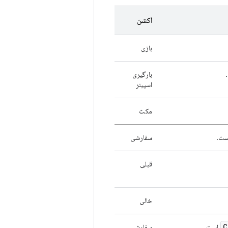
اکشن
بازی
بارگیری
اسپینر
مکث
ت.
سفارشی
قبلی
خالی
C
است.
سفارشی