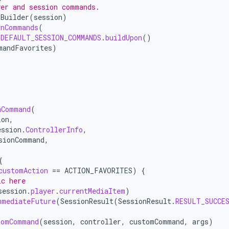
yer and session commands.
tBuilder
(
session
)
onCommands
(
.
DEFAULT_SESSION_COMMANDS
.
buildUpon
()
mandFavorites
)
mCommand
(
ion
,
ession
.
ControllerInfo
,
sionCommand
,
{
customAction
==
ACTION_FAVORITES
)
{
ic here
session
.
player
.
currentMediaItem
)
mmediateFuture
(
SessionResult
(
SessionResult
.
RESULT_SUCCE
tomCommand
(
session
,
controller
,
customCommand
,
args
)