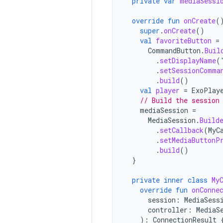
private
var
mediaSessi
override
fun
onCreate
(
super
.
onCreate
()
val
favoriteButton
=
CommandButton
.
Buil
.
setDisplayName
(
.
setSessionComma
.
build
()
val
player
=
ExoPlay
// Build the session
mediaSession
=
MediaSession
.
Build
.
setCallback
(
MyC
.
setMediaButtonP
.
build
()
}
private
inner
class
My
override
fun
onConne
session
:
MediaSess
controller
:
MediaS
):
ConnectionResult