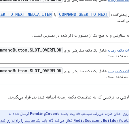
EEK_TO_NEXT_MEDIA_ITEM
COMMAND_SEEK_TO_NEXT
 پخش‌کننده
یا
 است.
مه سفارشی و نه هیچ یک از دستورات ذکر شده در دسترس نیست.
mmand
Button
.
SLOT
_
OVERFLOW
ت دکمه رسانه
شامل یک دکمه سفارشی برای
اده نشده است.
mmand
Button
.
SLOT
_
OVERFLOW
ت دکمه رسانه
شامل یک دکمه سفارشی برای
اده نشده است.
شی به ترتیبی که به تنظیمات دکمه رسانه اضافه شده‌اند، قرار می‌گیرند.
روی اعلان ضربه می‌زند، سیستم، فعالیت جلسه
ارسال شده به
PendingIntent
فعال می‌کند (که باید
یک فعالیت را راه‌اندازی کند
.
MediaSession.Builder#set