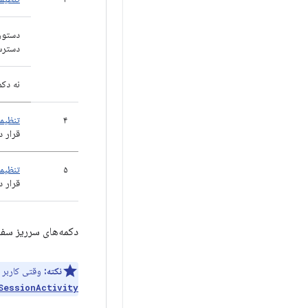
دستور
دسترس
نه دک
۴
تنظیما
قرار د
۵
تنظیما
قرار د
دکمه‌های سرریز سفار
نکته:
وقتی کاربر 
SessionActivity