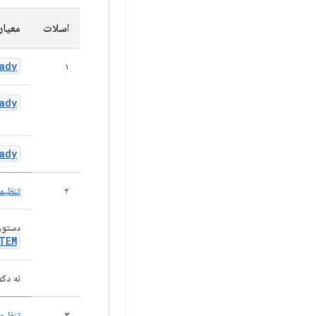
اسلات
معیار
ady
۱
ady
ady
۲
تنظیما
دستور
TEM
نه دک
۳
تنظیما