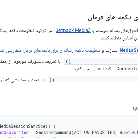
 دکمه های فرمان
نترل‌های رسانه سیستم با
Jetpack Media3
، می‌توانید تنظیمات دکمه رسا
 این اساس تنظیم کنید:
MediaS
بسازید و
تنظیمات دکمه رسانه را برای دکمه‌های فرمان سفارشی تع
MediaSession.Callback.onCo
، با تعریف دستورات موجود، از جمل
Connecti
، کنترلرها را مجاز کنید.
MediaSession.Callback.onCustomCo
، به دستور سفارشی که تو
وا
MediaSessionService
()
{
andFavorites
=
SessionCommand
(
ACTION_FAVORITES
,
Bundle
.