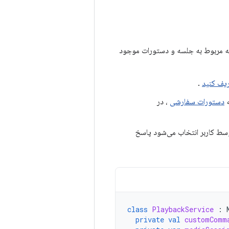
نه مربوط به جلسه و دستورات موجود
ریف کنید
.
ه
دستورات سفارشی
، در
سط کاربر انتخاب می‌شود پاسخ
class
PlaybackService
:
private
val
customComm