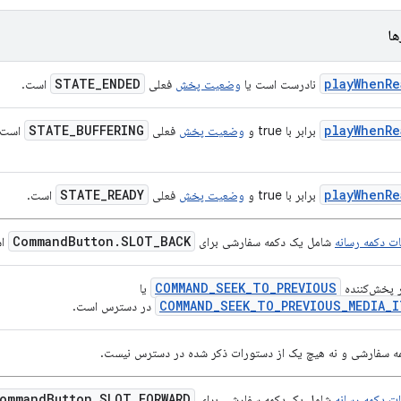
ها
STATE
_
ENDED
playWhenRe
نادرست است یا
وضعیت پخش
فعلی
است.
STATE
_
BUFFERING
playWhenRe
برابر با true و
وضعیت پخش
فعلی
است.
STATE
_
READY
playWhenRe
برابر با true و
وضعیت پخش
فعلی
است.
Command
Button
.
SLOT
_
BACK
ت دکمه رسانه
شامل یک دکمه سفارشی برای
اس
COMMAND_SEEK_TO_PREVIOUS
 پخش‌کننده
یا
COMMAND_SEEK_TO_PREVIOUS_MEDIA_I
در دسترس است.
مه سفارشی و نه هیچ یک از دستورات ذکر شده در دسترس نیست.
ommand
Button
.
SLOT
_
FORWARD
ت دکمه رسانه
شامل یک دکمه سفارشی برای