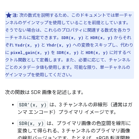
注:
次の数式を説明するため、このドキュメントでは単一チャ
ンネルのゲインマップを使用していることを前提としています。
そうでない場合は、これらのプロパティに関連する数式を各カラ
ーチャネルに推定できます。
と
からそれ
SDR(x, y)
HDR(x, y)
ぞれ
と
への変換をスキップし、代わり
Ysdr(x, y)
Yhdr(x, y)
に
を
と
に対するベ
pixel_gain(x, y)
SDR(x, y)
HDR(x, y)
クトル関数として定義します。また、必要に応じて、チャンネル
ごとのメタデータ値も使用します。可能な限り、単一チャネルの
ゲインマップを使用してください。
次の関数は SDR 画像を記述します。
SDR'(x, y)
は、3 チャンネルの非線形（通常はガ
ンマ エンコード）プライマリ イメージです。
SDR(x, y)
は、プライマリ画像の色空間を線形に
変換して得られる、3 チャンネルのプライマリ画像
の線形バージョンです。たとえば、sRGB 転送関数