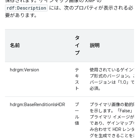
保存されます。ゲインマップ画像の XMP の
rdf:Description
には、次のプロパティが表示される必
要があります。
タ
名前
イ
説明
プ
hdrgm:Version
テ
使用されているゲインマ
キ
プ形式のバージョン。こ
ス
バージョンは「1.0」で
ト
必須
。
hdrgm:BaseRenditionIsHDR
ブ
プライマリ画像の動的範
ー
を示します。「False」
ル
プライマリ イメージが S
値
であり、ゲインマップを
み合わせて HDR レンダ
グを生成できることを示