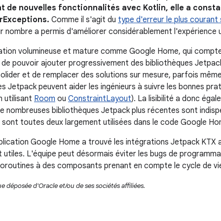
 de nouvelles fonctionnalités avec Kotlin, elle a const
erExceptions.
Comme il s'agit du
type d'erreur le plus courant
ur nombre a permis d'améliorer considérablement l'expérience ut
ation volumineuse et mature comme Google Home, qui compte pl
le de pouvoir ajouter progressivement des bibliothèques Jetpack
solider et de remplacer des solutions sur mesure, parfois même
es Jetpack peuvent aider les ingénieurs à suivre les bonnes pra
 utilisant
Room
ou
ConstraintLayout
). La lisibilité a donc ég
e nombreuses bibliothèques Jetpack plus récentes sont indisp
ui sont toutes deux largement utilisées dans le code Google H
pplication Google Home a trouvé les intégrations Jetpack KTX a
t utiles. L'équipe peut désormais éviter les bugs de programm
coroutines à des composants prenant en compte le cycle de 
 déposée d'Oracle et/ou de ses sociétés affiliées.