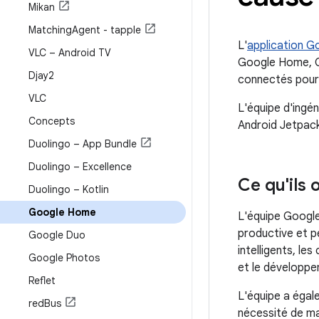
Mikan
Matching
Agent - tapple
L'
application 
VLC – Android TV
Google Home, Go
Djay2
connectés pour 
VLC
L'équipe d'ingén
Concepts
Android Jetpack
Duolingo – App Bundle
Duolingo – Excellence
Ce qu'ils o
Duolingo – Kotlin
Google Home
L'équipe Google
productive et pe
Google Duo
intelligents, les
Google Photos
et le développe
Reflet
L'équipe a égal
red
Bus
nécessité de ma