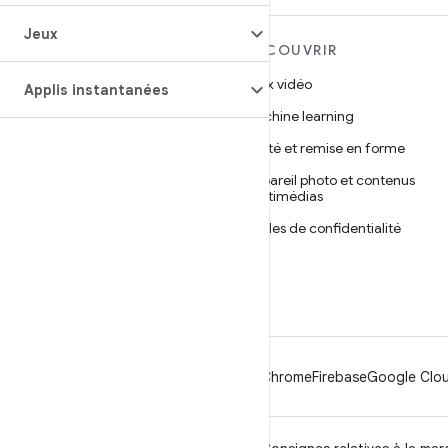
Jeux
EN SAVOIR PLUS SUR
DÉCOUVRIR
ANDROID
Jeux vidéo
Applis instantanées
Android
Machine learning
Android pour les entreprises
Santé et remise en forme
Sécurité
Appareil photo et contenus
multimédias
Projet Android Open Source
Règles de confidentialité
Actualités
5G
Blog
Podcasts
Android
Chrome
Firebase
Google Clou