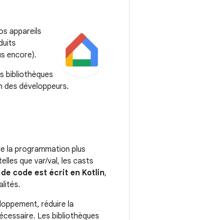
os appareils
duits
s encore).
es bibliothèques
on des développeurs.
re la programmation plus
elles que var/val, les casts
de code est écrit en Kotlin
,
lités.
loppement, réduire la
écessaire. Les bibliothèques