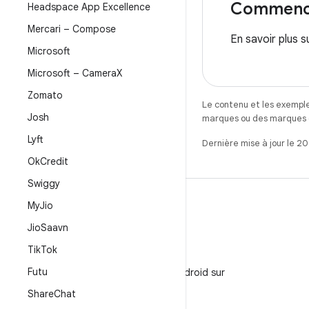
Commenc
Headspace App Excellence
Mercari – Compose
En savoir plus su
Microsoft
Microsoft – Camera
X
Zomato
Le contenu et les exemple
Josh
marques ou des marques dé
Lyft
Dernière mise à jour le 2
Ok
Credit
Swiggy
My
Jio
Jio
Saavn
WeChat
Tik
Tok
Suivez
Futu
Développeurs Android sur
WeChat
Share
Chat