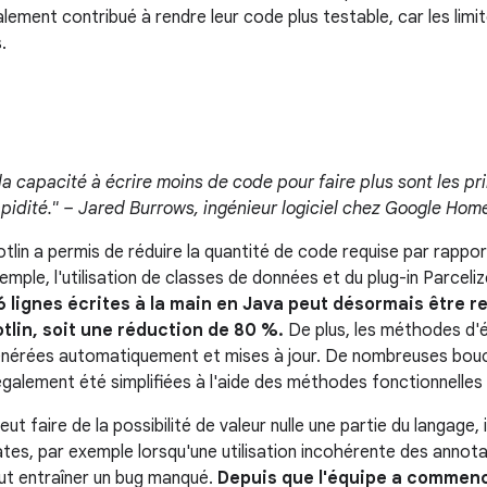
ement contribué à rendre leur code plus testable, car les limit
.
t la capacité à écrire moins de code pour faire plus sont les p
pidité." – Jared Burrows, ingénieur logiciel chez Google Hom
tlin a permis de réduire la quantité de code requise par rappor
emple, l'utilisation de classes de données et du plug-in Parceliz
6 lignes écrites à la main en Java peut désormais être 
otlin, soit une réduction de 80 %.
De plus, les méthodes d'ég
nérées automatiquement et mises à jour. De nombreuses boucl
également été simplifiées à l'aide des méthodes fonctionnelles 
t faire de la possibilité de valeur nulle une partie du langage, i
ates, par exemple lorsqu'une utilisation incohérente des annota
eut entraîner un bug manqué.
Depuis que l'équipe a commenc