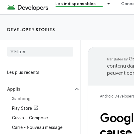
Les indispensables
Concep
DEVELOPER STORIES
contenu dan
Les plus récents
peuvent con
Applis
Android Developer
Xiaohong
Play Store
Googl
Cuvva – Compose
Carré - Nouveau message
cause