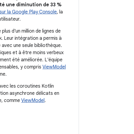
até une diminution de 33 %
 sur la Google Play Console
, la
ilisateur.
us d'un million de lignes de
. Leur intégration a permis à
 avec une seule bibliothèque.
tiques et à être moins verbeux
alement été améliorée. L'équipe
ensables, y compris
ViewModel
ome.
vec les coroutines Kotlin
ation asynchrone délicats en
vie, comme
ViewModel
.