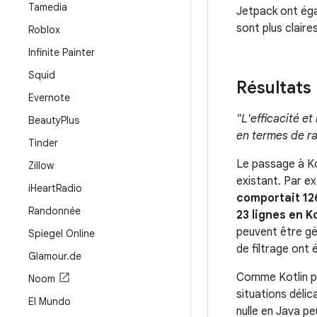
Tamedia
Jetpack ont égal
sont plus claires
Roblox
Infinite Painter
Squid
Résultats
Evernote
"L'efficacité e
Beauty
Plus
en termes de ra
Tinder
Le passage à Ko
Zillow
existant. Par ex
i
Heart
Radio
comportait 12
Randonnée
23 lignes en K
peuvent être gé
Spiegel Online
de filtrage ont 
Glamour
.
de
Comme Kotlin peu
Noom
situations délic
El Mundo
nulle en Java p