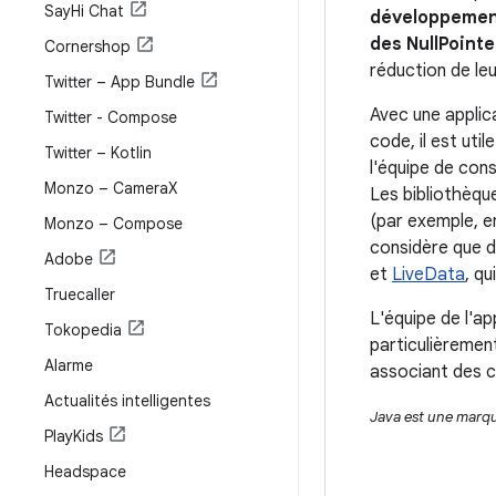
Say
Hi Chat
développement
des NullPoint
Cornershop
réduction de le
Twitter – App Bundle
Avec une applic
Twitter - Compose
code, il est uti
Twitter – Kotlin
l'équipe de con
Monzo – Camera
X
Les bibliothèqu
(par exemple, en
Monzo – Compose
considère que d
Adobe
et
LiveData
, q
Truecaller
L'équipe de l'a
Tokopedia
particulièremen
Alarme
associant des 
Actualités intelligentes
Java est une marque
Play
Kids
Headspace