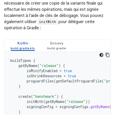
nécessaire de créer une copie de la variante finale qui
effectue les mêmes opérations, mais qui est signée
localement à l'aide de clés de débogage. Vous pouvez
également utiliser
initWith
pour déléguer cette
opération à Gradle :
Kotlin
Groovy
buildTypes
{
getByName
(
"release"
)
{
isMinifyEnabled
=
true
isShrinkResources
=
true
proguardFiles
(
getDefaultProguardFile
(
"prog
}
create
(
"benchmark"
)
{
initWith
(
getByName
(
"release"
))
signingConfig
=
signingConfigs
.
getByName
(
"
}