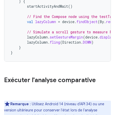
)
{
startActivityAndWait
()
// Find the Compose node using the testTag
val
lazyColumn
=
device
.
findObject
(
By
.
res
(
// Simulate a scroll gesture to measure Fr
lazyColumn
.
setGestureMargin
(
device
.
display
lazyColumn
.
fling
(
Direction
.
DOWN
)
}
}
Exécuter l'analyse comparative
Remarque
: Utilisez Android 14 (niveau d'API 34) ou une
version ultérieure pour conserver l'état lors de l'analyse