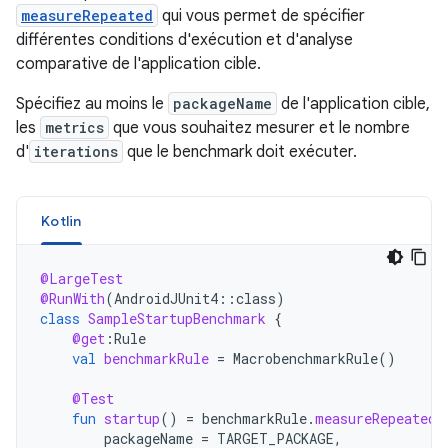
measureRepeated
qui vous permet de spécifier
différentes conditions d'exécution et d'analyse
comparative de l'application cible.
Spécifiez au moins le
packageName
de l'application cible,
les
metrics
que vous souhaitez mesurer et le nombre
d'
iterations
que le benchmark doit exécuter.
Kotlin
@LargeTest
@RunWith
(
AndroidJUnit4
::
class
)
class
SampleStartupBenchmark
{
@get
:
Rule
val
benchmarkRule
=
MacrobenchmarkRule
()
@Test
fun
startup
()
=
benchmarkRule
.
measureRepeated
(
packageName
=
TARGET_PACKAGE
,