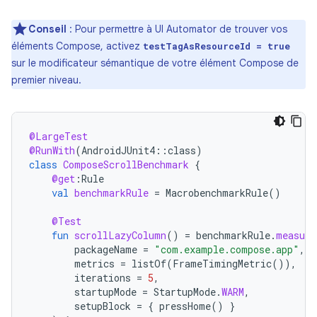
Conseil
: Pour permettre à UI Automator de trouver vos
éléments Compose, activez
testTagAsResourceId = true
sur le modificateur sémantique de votre élément Compose de
premier niveau.
@LargeTest
@RunWith
(
AndroidJUnit4
::
class
)
class
ComposeScrollBenchmark
{
@get
:
Rule
val
benchmarkRule
=
MacrobenchmarkRule
()
@Test
fun
scrollLazyColumn
()
=
benchmarkRule
.
measure
packageName
=
"com.example.compose.app"
,
metrics
=
listOf
(
FrameTimingMetric
()),
iterations
=
5
,
startupMode
=
StartupMode
.
WARM
,
setupBlock
=
{
pressHome
()
}