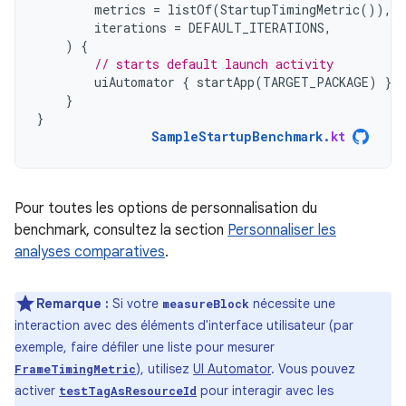
metrics
=
listOf
(
StartupTimingMetric
()),
iterations
=
DEFAULT_ITERATIONS
,
)
{
// starts default launch activity
uiAutomator
{
startApp
(
TARGET_PACKAGE
)
}
}
}
SampleStartupBenchmark
.
kt
Pour toutes les options de personnalisation du
benchmark, consultez la section
Personnaliser les
analyses comparatives
.
Remarque :
Si votre
nécessite une
measureBlock
interaction avec des éléments d'interface utilisateur (par
exemple, faire défiler une liste pour mesurer
), utilisez
UI Automator
. Vous pouvez
FrameTimingMetric
activer
pour interagir avec les
testTagAsResourceId