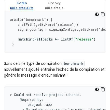
Kotlin
Groovy
create
(
"benchmark"
)
{
initWith
(
getByName
(
"release"
))
signingConfig
=
signingConfigs
.
getByName
(
"debu
matchingFallbacks
+=
listOf
(
"release"
)
}
Sans cela, le type de compilation
benchmark
nouvellement ajouté entraîne l'échec de la compilation et
génère le message d'erreur suivant :
> Could not resolve project :shared.

     Required by:

         project :app

      > No matching variant of project :shared was 