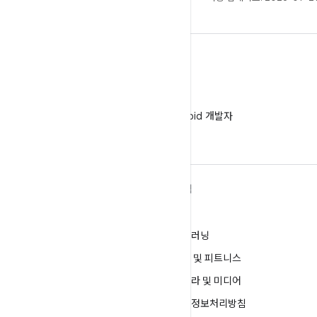
WeChat
WeChat에서 Android 개발자
팔로우
ANDROID 자세히 알아보기
탐색
Android
게임
엔터프라이즈용 Android
머신러닝
보안
건강 및 피트니스
소스
카메라 및 미디어
뉴스
개인정보처리방침