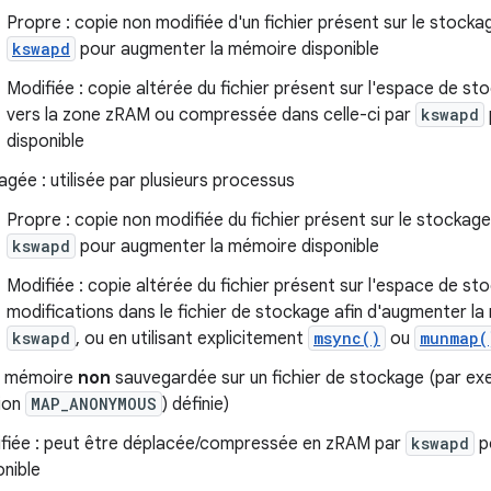
Propre : copie non modifiée d'un fichier présent sur le stocka
kswapd
pour augmenter la mémoire disponible
Modifiée : copie altérée du fichier présent sur l'espace de st
vers la zone zRAM ou compressée dans celle-ci par
kswapd
disponible
agée : utilisée par plusieurs processus
Propre : copie non modifiée du fichier présent sur le stockag
kswapd
pour augmenter la mémoire disponible
Modifiée : copie altérée du fichier présent sur l'espace de st
modifications dans le fichier de stockage afin d'augmenter la
kswapd
, ou en utilisant explicitement
msync()
ou
munmap(
: mémoire
non
sauvegardée sur un fichier de stockage (par ex
tion
MAP_ANONYMOUS
) définie)
fiée : peut être déplacée/compressée en zRAM par
kswapd
p
onible