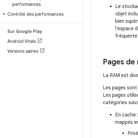
performances
Le stockag
objet incl
Contrôle des performances
bien supér
l'espace d
Sur Google Play
fréquente 
Android Vitals
Versions saines
Pages de
La RAM est div
Les pages son
Les pages utili
catégories suiv
En cache :
mappés en
Priv