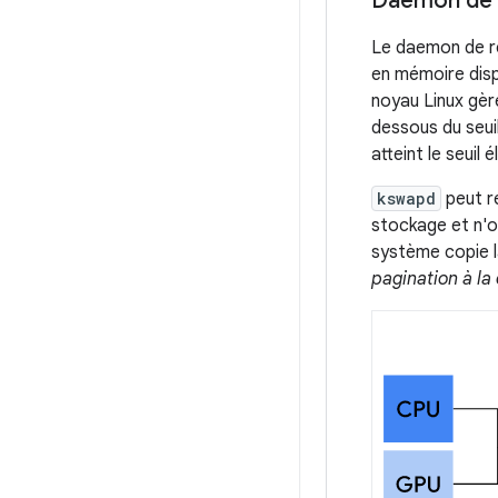
Daemon de 
Le daemon de r
en mémoire dispo
noyau Linux gère
dessous du seui
atteint le seuil 
kswapd
peut r
stockage et n'o
système copie l
pagination à l