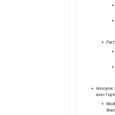
Part
Anonyme 
avec l'op
Modi
disp