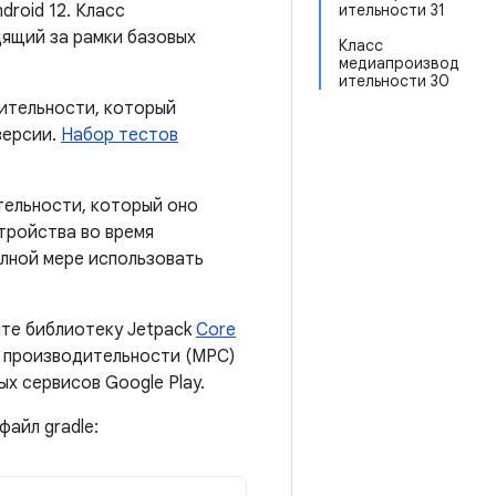
droid 12. Класс
ительности 31
ящий за рамки базовых
Класс
медиапроизвод
ительности 30
ительности, который
версии.
Набор тестов
тельности, который оно
тройства во время
лной мере использовать
йте библиотеку Jetpack
Core
 производительности (MPC)
ых сервисов Google Play.
айл gradle: