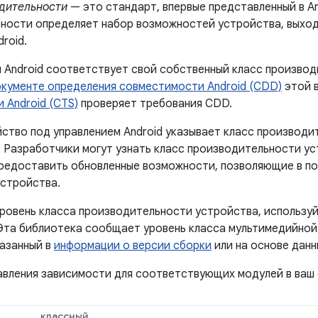
дительности
— это стандарт, впервые представленный в An
ности определяет набор возможностей устройства, выход
roid.
 Android соответствует свой собственный класс производ
кументе определения совместимости Android (CDD)
этой 
 Android (CTS)
проверяет требования CDD.
ство под управлением Android указывает класс производи
 Разработчики могут узнать класс производительности ус
предоставить обновленные возможности, позволяющие в по
стройства.
уровень класса производительности устройства, использу
Эта библиотека сообщает уровень класса мультимедийной
казанный в
информации о версии сборки
или на основе данн
авления зависимости для соответствующих модулей в ваш ф
классный