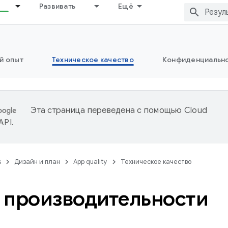
Развивать
Ещё
й опыт
Техническое качество
Конфиденциально
Эта страница переведена с помощью
Cloud
 API
.
s
Дизайн и план
App quality
Техническое качество
 производительности