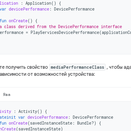
lication
:
Application
()
{
var
devicePerformance
:
DevicePerformance
fun
onCreate
()
{
a class derived from the DevicePerformance interface
erformance
=
PlayServicesDevicePerformance
(
applicationC
те получить свойство
mediaPerformanceClass
, чтобы ад
зависимости от возможностей устройства:
Ява
ivity
:
Activity
()
{
ateinit
var
devicePerformance
:
DevicePerformance
fun
onCreate
(
savedInstanceState
:
Bundle?)
{
nCreate
(
savedInstanceState
)