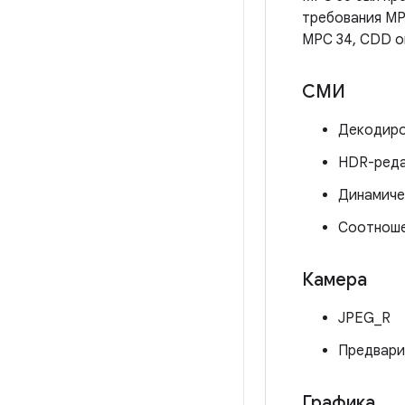
требования MP
MPC 34, CDD о
СМИ
Декодиро
HDR-реда
Динамиче
Соотноше
Камера
JPEG_R
Предвари
Графика