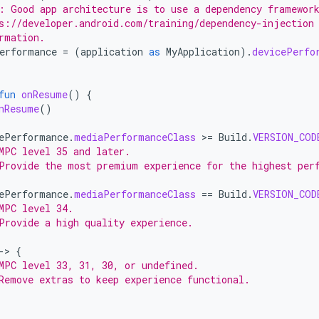
: Good app architecture is to use a dependency framewor
s://developer.android.com/training/dependency-injection
rmation.
erformance
=
(
application
as
MyApplication
).
devicePerfo
fun
onResume
()
{
nResume
()
ePerformance
.
mediaPerformanceClass
>
=
Build
.
VERSION_COD
MPC level 35 and later.
Provide the most premium experience for the highest per
ePerformance
.
mediaPerformanceClass
==
Build
.
VERSION_COD
MPC level 34.
Provide a high quality experience.
-
>
{
MPC level 33, 31, 30, or undefined.
Remove extras to keep experience functional.