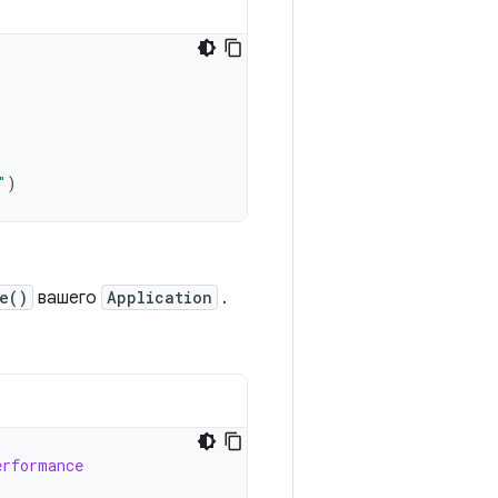
.
"
)
e()
вашего
Application
.
erformance