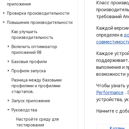
Класс произво
приложения
производитель
Проверка производительности
требований And
Повышение производительности
Каждой версии
Как улучшить
определен в
до
производительность
совместимости
Включить оптимизатор
приложений R8
Каждое устрой
поддерживает.
Базовые профили
выполнения и 
Профили запуска
возможности у
Разница между базовыми
Чтобы узнать 
профилями и профилями
стартапов
.
Performance
. 
устройства, у
Запуск приложения
Руководства
Начните с доб
Настройте среду для
тестирования
Котлин