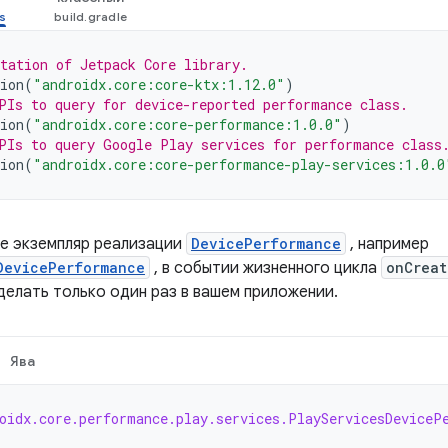
tation of Jetpack Core library.
ion
(
"androidx.core:core-ktx:1.12.0"
)
PIs to query for device-reported performance class.
ion
(
"androidx.core:core-performance:1.0.0"
)
PIs to query Google Play services for performance class
ion
(
"androidx.core:core-performance-play-services:1.0.0
е экземпляр реализации
DevicePerformance
, например
DevicePerformance
, в событии жизненного цикла
onCreat
делать только один раз в вашем приложении.
Ява
oidx.core.performance.play.services.PlayServicesDeviceP