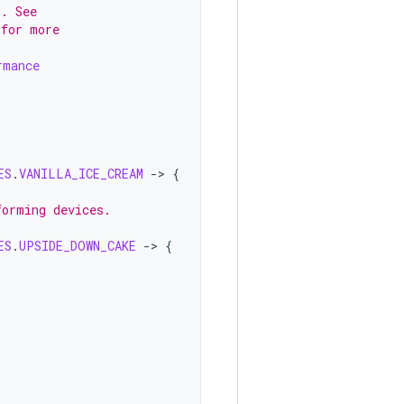
k. See
 for more
rmance
ES
.
VANILLA_ICE_CREAM
-
>
{
forming devices.
ES
.
UPSIDE_DOWN_CAKE
-
>
{