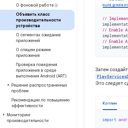
О фоновой работе ⍈
Объявить класс
// Implemen
производительности
implementat
устройства
// Enable A
О сегментах ожидания
implementat
приложений
// Enable A
implementat
О спящем режиме
приложения
Проверка поведения
Затем создайт
приложения в среде
выполнения Android (ART)
PlayServices
Это следует с
Решение распространенных
проблем
Рекомендации по повышению
Котлин
эффективности
Мониторинг
import
andr
производительности