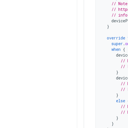
// Note
// http
// info
deviceP
}
override
super
.
o
when
{
devic
// 
// 
}
devic
// 
// 
}
else
// 
// 
}
}