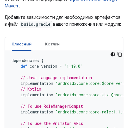
Maven
.
Добавьте зависимости для необходимых артефактов
в файл
build.gradle
вашего приложения или модуля:
Классный
Котлин
dependencies
{
def
core_version
=
"1.19.0"
// Java language implementation
implementation
"androidx.core:core:$core_versi
// Kotlin
implementation
"androidx.core:core-ktx:$core_v
// To use RoleManagerCompat
implementation
"androidx.core:core-role:1.1.0"
// To use the Animator APIs