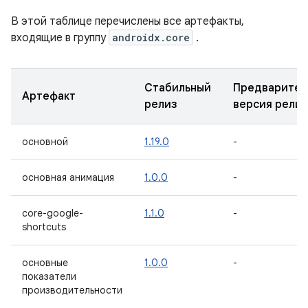
В этой таблице перечислены все артефакты,
входящие в группу
androidx.core
.
Стабильный
Предварител
Артефакт
релиз
версия релиз
основной
1.19.0
-
основная анимация
1.0.0
-
core-google-
1.1.0
-
shortcuts
основные
1.0.0
-
показатели
производительности