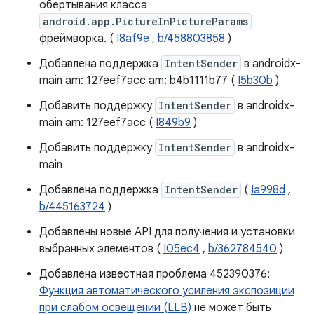
обертывания класса
android.app.PictureInPictureParams
фреймворка. (
I8af9e
,
b/458803858
)
Добавлена ​​поддержка
IntentSender
в androidx-
main am: 127eef7acc am: b4b1111b77 (
I5b30b
)
Добавить поддержку
IntentSender
в androidx-
main am: 127eef7acc (
I849b9
)
Добавить поддержку
IntentSender
в androidx-
main
Добавлена ​​поддержка
IntentSender
(
Ia998d
,
b/445163724
)
Добавлены новые API для получения и установки
выбранных элементов (
I05ec4
,
b/362784540
)
Добавлена ​​известная проблема 452390376:
Функция автоматического усиления экспозиции
при слабом освещении (LLB)
не может быть