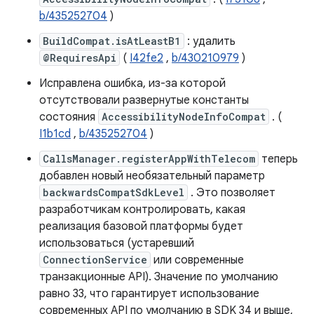
b/435252704
)
BuildCompat.isAtLeastB1
: удалить
@RequiresApi
(
I42fe2
,
b/430210979
)
Исправлена ​​ошибка, из-за которой
отсутствовали развернутые константы
состояния
AccessibilityNodeInfoCompat
. (
I1b1cd
,
b/435252704
)
CallsManager.registerAppWithTelecom
теперь
добавлен новый необязательный параметр
backwardsCompatSdkLevel
. Это позволяет
разработчикам контролировать, какая
реализация базовой платформы будет
использоваться (устаревший
ConnectionService
или современные
транзакционные API). Значение по умолчанию
равно 33, что гарантирует использование
современных API по умолчанию в SDK 34 и выше,