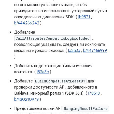
но его можно установить выше, чтобы
принудительно использовать устаревший путь в
определенных диапазонах SDK. (
Ib9571
,
b/444266242
)
Добавлена
CallAttributesCompat.isLogExcluded
,
позволяющая указывать, следует ли исключать
вызов из журнала вызовов (
Ia2a3a
,
b/447166999
).
Добавить недостающие типы изменения
контента. (
I52a3c
)
Добавьте
BuildCompat.isAtLeastB1
для
проверки доступности API, добавленного в
Baklava, минорный релиз 1 (SDK 36.1). (
I78513
,
b/430210979
)
Представляем новый API
RangingResultFailure