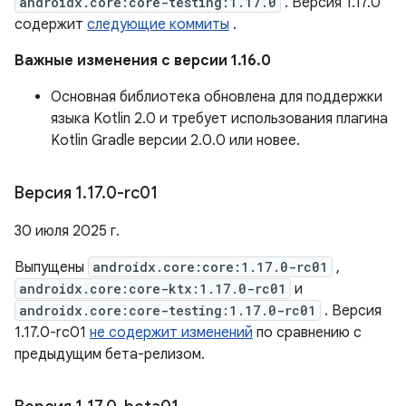
androidx.core:core-testing:1.17.0
. Версия 1.17.0
содержит
следующие коммиты
.
Важные изменения с версии 1.16.0
Основная библиотека обновлена ​​для поддержки
языка Kotlin 2.0 и требует использования плагина
Kotlin Gradle версии 2.0.0 или новее.
Версия 1
.
17
.
0-rc01
30 июля 2025 г.
Выпущены
androidx.core:core:1.17.0-rc01
,
androidx.core:core-ktx:1.17.0-rc01
и
androidx.core:core-testing:1.17.0-rc01
. Версия
1.17.0-rc01
не содержит изменений
по сравнению с
предыдущим бета-релизом.