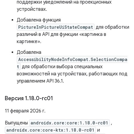
поддержки уведомлений на проекционных
устройствах.
Добавлена ​​функция
PictureInPictureUiStateCompat
для обработки
различий в API для функции «картинка в
картинке».
Добавлена
AccessibilityNodeInfoCompat.SelectionCompa
t
для обработки выбора специальных
возможностей на устройствах, работающих под
управлением API 36.1.
Версия 1
.
18
.
0-rc01
11 февраля 2026 г.
Выпущены
androidx.core:core:1.18.0-rc01
,
androidx.core:core-ktx:1.18.0-rc01
и