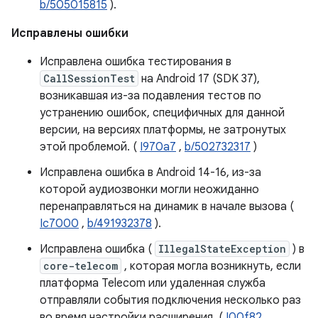
b/505015815
).
Исправлены ошибки
Исправлена ​​ошибка тестирования в
CallSessionTest
на Android 17 (SDK 37),
возникавшая из-за подавления тестов по
устранению ошибок, специфичных для данной
версии, на версиях платформы, не затронутых
этой проблемой. (
I970a7
,
b/502732317
)
Исправлена ​​ошибка в Android 14-16, из-за
которой аудиозвонки могли неожиданно
перенаправляться на динамик в начале вызова (
Ic7000
,
b/491932378
).
Исправлена ​​ошибка (
IllegalStateException
) в
core-telecom
, которая могла возникнуть, если
платформа Telecom или удаленная служба
отправляли события подключения несколько раз
во время настройки расширения. (
I00f82
,