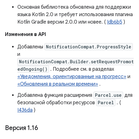
Основная библиотека обновлена ​​для поддержки
языка Kotlin 2.0 и требует использования плагина
Kotlin Gradle версии 2.0.0 или новее. (
Idb6b5
)
Изменения в API
Добавлены
NotificationCompat.ProgressStyle
и
NotificationCompat.Builder.setRequestPromot
edOngoing()
. Подробнее см. в разделах
«Уведомления, ориентированные на прогресс»
и
«Обновления в реальном времени»
.
Добавлена ​​функция расширения
Parcel.use
для
безопасной обработки ресурсов
Parcel
. (
I436da
)
Версия 1
.
16