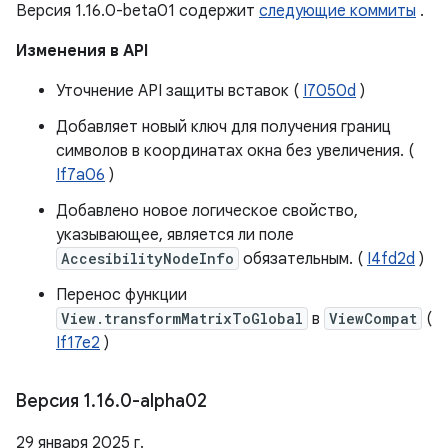
Версия 1.16.0-beta01 содержит
следующие коммиты
.
Изменения в API
Уточнение API защиты вставок (
I7050d
)
Добавляет новый ключ для получения границ
символов в координатах окна без увеличения. (
If7a06
)
Добавлено новое логическое свойство,
указывающее, является ли поле
AccesibilityNodeInfo
обязательным. (
I4fd2d
)
Перенос функции
View.transformMatrixToGlobal
в
ViewCompat
(
If17e2
)
Версия 1
.
16
.
0-alpha02
29 января 2025 г.