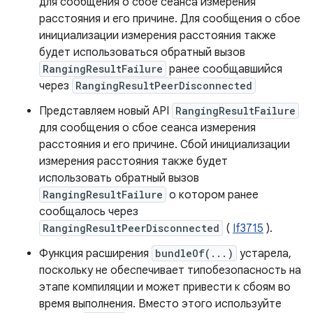
для сообщения о сбое сеанса измерения
расстояния и его причине. Для сообщения о сбое
инициализации измерения расстояния также
будет использоваться обратный вызов
RangingResultFailure
ранее сообщавшийся
через
RangingResultPeerDisconnected
Представляем новый API
RangingResultFailure
для сообщения о сбое сеанса измерения
расстояния и его причине. Сбой инициализации
измерения расстояния также будет
использовать обратный вызов
RangingResultFailure
о котором ранее
сообщалось через
RangingResultPeerDisconnected
(
If3715
).
Функция расширения
bundleOf(...)
устарела,
поскольку не обеспечивает типобезопасность на
этапе компиляции и может привести к сбоям во
время выполнения. Вместо этого используйте