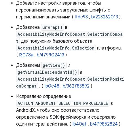
Добавьте настройки вариантов, чтобы
персонализировать загружаемые шрифты с
переменными значениями (
Ifdc93
,
b/223262013
).
Добавлена
unwrap()
в
AccessibilityNodeInfoCompat.SelectionCompa
t
для получения базового объекта
AccessibilityNodeInfo.Selection
платформы.
(
I3078a
,
b/479902413
)
Добавлены
getView()
и
getVirtualDescendantId()
в
AccessibilityNodeInfoCompat.SelectionPositi
onCompat
. (
Ib0c48
,
b/362783892
)
Исправлено определение
ACTION_ARGUMENT_SELECTION_PARCELABLE
в
AndroidX, чтобы оно соответствовало
определению в SDK фреймворка и содержало
один литерал действия. (
Ib40af
,
b/479852824
)