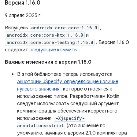
Версия 1
.
16
.
0
9 апреля 2025 г.
Выпущены
androidx.core:core:1.16.0
,
androidx.core:core-ktx:1.16.0
и
androidx.core:core-testing:1.16.0
. Версия 1.16.0
содержит
следующие коммиты
.
Важные изменения с версии 1.15.0
В этой библиотеке теперь используются
аннотации JSpecify, определяющие наличие
нулевого значения
, которые относятся к
использованию типов. Разработчикам Kotlin
следует использовать следующий аргумент
компилятора для обеспечения корректного
использования:
-Xjspecify-
annotations=strict
(это значение по
умолчанию, начиная с версии 2.1.0 компилятора