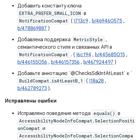
Добавить константу ключа
EXTRA_PREFER_SMALL_ICON
в
NotificationCompat
(
I713c9
,
b/469460575
,
b/478869887
)
Добавлена ​​поддержка
MetricStyle
,
семантического стиля и связанных API в
NotificationCompat
. (
I6c194
,
b/445685015
,
b/446155056
,
b/446157356
,
b/467924497
)
Добавьте аннотацию `@ChecksSdkIntAtLeast` к `
BuildCompat.isAtLeastB_1
(
I18a28
,
b/462789273
).
Исправлены ошибки
Исправлено поведение метода
equals()
в
AccessibilityNodeInfoCompat.SelectionPositi
onCompat
и
AccessibilityNodeInfoCompat.SelectionCompa