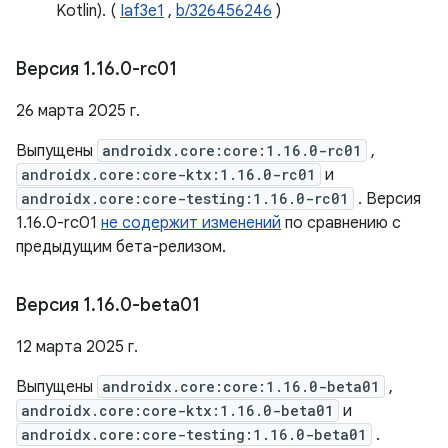
Kotlin). (
Iaf3e1
,
b/326456246
)
Версия 1
.
16
.
0-rc01
26 марта 2025 г.
Выпущены
androidx.core:core:1.16.0-rc01
,
androidx.core:core-ktx:1.16.0-rc01
и
androidx.core:core-testing:1.16.0-rc01
. Версия
1.16.0-rc01
не содержит изменений
по сравнению с
предыдущим бета-релизом.
Версия 1
.
16
.
0-beta01
12 марта 2025 г.
Выпущены
androidx.core:core:1.16.0-beta01
,
androidx.core:core-ktx:1.16.0-beta01
и
androidx.core:core-testing:1.16.0-beta01
.