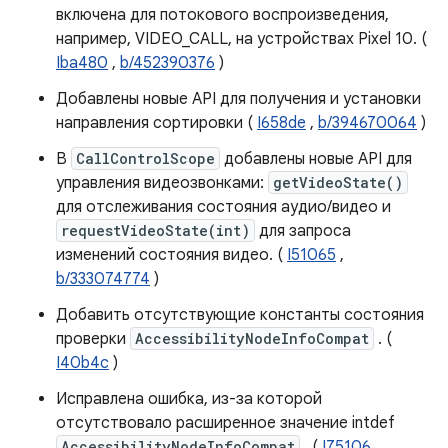
включена для потокового воспроизведения,
например, VIDEO_CALL, на устройствах Pixel 10. (
Iba480
,
b/452390376
)
Добавлены новые API для получения и установки
направления сортировки (
I658de
,
b/394670064
)
В
CallControlScope
добавлены новые API для
управления видеозвонками:
getVideoState()
для отслеживания состояния аудио/видео и
requestVideoState(int)
для запроса
изменений состояния видео. (
I51065
,
b/333074774
)
Добавить отсутствующие константы состояния
проверки
AccessibilityNodeInfoCompat
. (
I40b4c
)
Исправлена ​​ошибка, из-за которой
отсутствовало расширенное значение intdef
AccessibilityNodeInfoCompat
. (
I75106
,