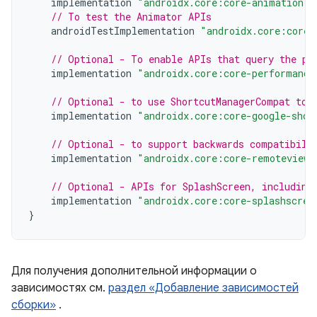
implementation
"androidx.core:core-animation:1
// To test the Animator APIs
androidTestImplementation
"androidx.core:core-
// Optional - To enable APIs that query the pe
implementation
"androidx.core:core-performance
// Optional - to use ShortcutManagerCompat to 
implementation
"androidx.core:core-google-shor
// Optional - to support backwards compatibili
implementation
"androidx.core:core-remoteviews
// Optional - APIs for SplashScreen, including
implementation
"androidx.core:core-splashscree
}
Для получения дополнительной информации о
зависимостях см.
раздел «Добавление зависимостей
сборки»
.