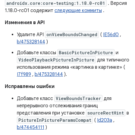
androidx.core:core-testing:1.18.0-rc01
. Версия
1.18.0-rc01 содержит
следующие коммиты
.
Изменения в API
Удалите API
onViewBoundsChanged
(
IE56d0
,
b/475328144
)
Добавьте классы
BasicPictureInPicture
и
VideoPlaybackPictureInPicture
для типичного
использования режима «картинка в картинке» (
I7f989
,
b/475328144
).
Исправлены ошибки
Добавьте класс
ViewBoundsTracker
для
непрерывного отслеживания границ
представления при установке
sourceRectHint
в
PictureInPictureParamsCompat
(
Id203a
,
b/474454111
)