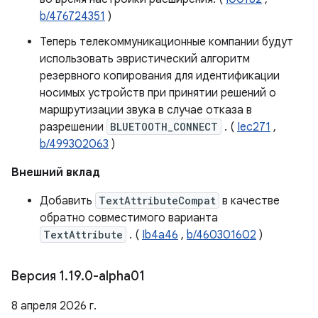
b/476724351
)
Теперь телекоммуникационные компании будут
использовать эвристический алгоритм
резервного копирования для идентификации
носимых устройств при принятии решений о
маршрутизации звука в случае отказа в
разрешении
BLUETOOTH_CONNECT
. (
Iec271
,
b/499302063
)
Внешний вклад
Добавить
TextAttributeCompat
в качестве
обратно совместимого варианта
TextAttribute
. (
Ib4a46
,
b/460301602
)
Версия 1
.
19
.
0-alpha01
8 апреля 2026 г.