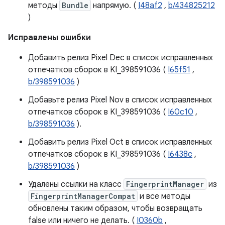
методы
Bundle
напрямую. (
I48af2
,
b/434825212
)
Исправлены ошибки
Добавить релиз Pixel Dec в список исправленных
отпечатков сборок в KI_398591036 (
I65f51
,
b/398591036
)
Добавьте релиз Pixel Nov в список исправленных
отпечатков сборок в KI_398591036 (
I60c10
,
b/398591036
).
Добавить релиз Pixel Oct в список исправленных
отпечатков сборок в KI_398591036 (
I6438c
,
b/398591036
)
Удалены ссылки на класс
FingerprintManager
из
FingerprintManagerCompat
и все методы
обновлены таким образом, чтобы возвращать
false или ничего не делать. (
I0360b
,