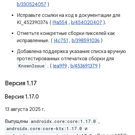
b/330524057
)
Исправьте ссылки на код в документации для
KI_452390376 (
I9a554
,
b/454020407
).
Отметьте конкретные сборки пикселей как
исправленные. (
I4c751
,
b/398591036
)
Добавлена ​​поддержка указания списка вручную
протестированных отпечатков сборки для
KnownIssue
. (
Iea9f9
,
b/453691379
)
Версия 1
.
17
Версия 1
.
17
.
0
13 августа 2025 г.
Выпущены
androidx.core:core:1.17.0
,
androidx.core:core-ktx:1.17.0
и