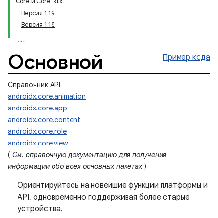
Core и Core-ktx
Версия 1.19
Версия 1.18
Основной
Пример кода
Справочник API
androidx.core.animation
androidx.core.app
androidx.core.content
androidx.core.role
androidx.core.view
(
См. справочную документацию для получения
информации обо всех основных пакетах
)
Ориентируйтесь на новейшие функции платформы и
API, одновременно поддерживая более старые
устройства.