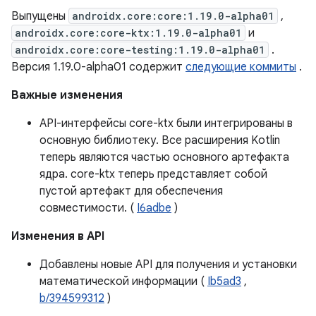
Выпущены
androidx.core:core:1.19.0-alpha01
,
androidx.core:core-ktx:1.19.0-alpha01
и
androidx.core:core-testing:1.19.0-alpha01
.
Версия 1.19.0-alpha01 содержит
следующие коммиты
.
Важные изменения
API-интерфейсы core-ktx были интегрированы в
основную библиотеку. Все расширения Kotlin
теперь являются частью основного артефакта
ядра. core-ktx теперь представляет собой
пустой артефакт для обеспечения
совместимости. (
I6adbe
)
Изменения в API
Добавлены новые API для получения и установки
математической информации (
Ib5ad3
,
b/394599312
)