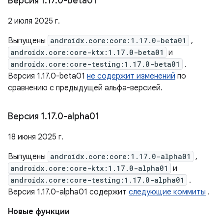
Версия 1
.
17
.
0-beta01
2 июля 2025 г.
Выпущены
androidx.core:core:1.17.0-beta01
,
androidx.core:core-ktx:1.17.0-beta01
и
androidx.core:core-testing:1.17.0-beta01
.
Версия 1.17.0-beta01
не содержит изменений
по
сравнению с предыдущей альфа-версией.
Версия 1
.
17
.
0-alpha01
18 июня 2025 г.
Выпущены
androidx.core:core:1.17.0-alpha01
,
androidx.core:core-ktx:1.17.0-alpha01
и
androidx.core:core-testing:1.17.0-alpha01
.
Версия 1.17.0-alpha01 содержит
следующие коммиты
.
Новые функции