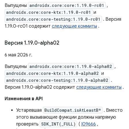
Выпущены
androidx.core:core:1.19.0-rc01
,
androidx.core:core-ktx:1.19.0-rc01
и
androidx.core:core-testing:1.19.0-rc01
. Версия
1.19.0-rc01 содержит
следующие коммиты
.
Версия 1
.
19
.
0-alpha02
6 мая 2026 г.
Выпущены
androidx.core:core:1.19.0-alpha02
,
androidx.core:core-ktx:1.19.0-alpha02
и
androidx.core:core-testing:1.19.0-alpha02
.
Версия 1.19.0-alpha02 содержит
следующие коммиты
.
Изменения в API
Устаревшая
BuildCompat.isAtLeastB*
. Вместо
этого вызывающие функции должны напрямую
проверять
SDK_INT(_FULL)
(
I09666
,