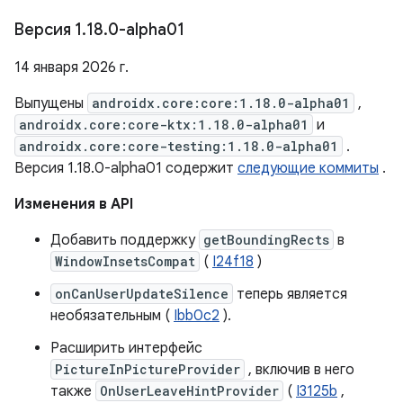
Версия 1
.
18
.
0-alpha01
14 января 2026 г.
Выпущены
androidx.core:core:1.18.0-alpha01
,
androidx.core:core-ktx:1.18.0-alpha01
и
androidx.core:core-testing:1.18.0-alpha01
.
Версия 1.18.0-alpha01 содержит
следующие коммиты
.
Изменения в API
Добавить поддержку
getBoundingRects
в
WindowInsetsCompat
(
I24f18
)
onCanUserUpdateSilence
теперь является
необязательным (
Ibb0c2
).
Расширить интерфейс
PictureInPictureProvider
, включив в него
также
OnUserLeaveHintProvider
(
I3125b
,