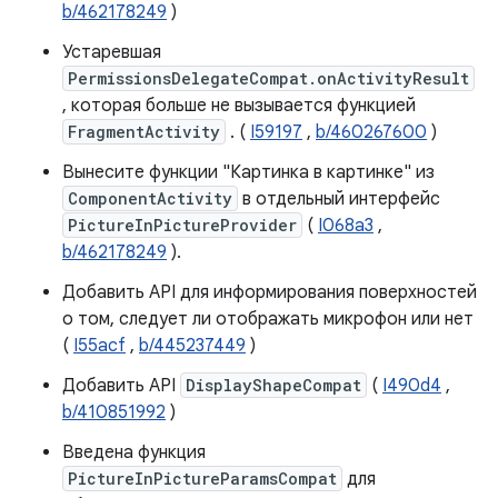
b/462178249
)
Устаревшая
PermissionsDelegateCompat.onActivityResult
, которая больше не вызывается функцией
FragmentActivity
. (
I59197
,
b/460267600
)
Вынесите функции "Картинка в картинке" из
ComponentActivity
в отдельный интерфейс
PictureInPictureProvider
(
I068a3
,
b/462178249
).
Добавить API для информирования поверхностей
о том, следует ли отображать микрофон или нет
(
I55acf
,
b/445237449
)
Добавить API
DisplayShapeCompat
(
I490d4
,
b/410851992
)
Введена функция
PictureInPictureParamsCompat
для