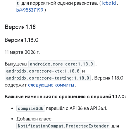
t
для корректной оценки равенства. (
Icbe1d
,
b/495537199
)
Версия 1
.
18
Версия 1
.
18
.
0
11 марта 2026 г.
Выпущены
androidx.core:core:1.18.0
,
androidx.core:core-ktx:1.18.0
и
androidx.core:core-testing:1.18.0
. Версия 1.18.0
содержит
следующие коммиты
.
Важные изменения по сравнению с версией 1.17.0:
compileSdk
перешёл с API 36 на API 36.1.
Добавлен класс
NotificationCompat.ProjectedExtender
для