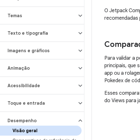
O Jetpack Comp
Temas
recomendadas p
Texto e tipografia
Comparaç
Imagens e gráficos
Para validar a
principais, que
Animação
app ou a rolag
Pokedex de cód
Acessibilidade
Esses comparat
do Views para j
Toque e entrada
Desempenho
Visão geral