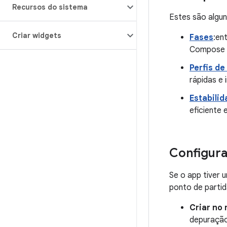
Recursos do sistema
Estes são algu
Criar widgets
Fases
:en
Compose a
Perfis de
rápidas e 
Estabili
eficiente
Configura
Se o app tiver 
ponto de partid
Criar no
depuração