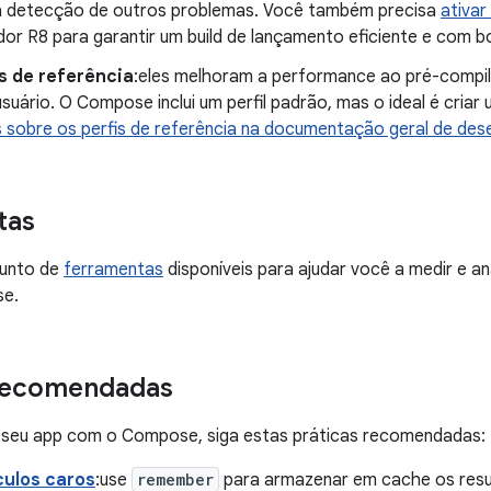
r a detecção de outros problemas. Você também precisa
ativar
dor R8 para garantir um build de lançamento eficiente e com 
s de referência
:eles melhoram a performance ao pré-compil
usuário. O Compose inclui um perfil padrão, mas o ideal é cria
s sobre os perfis de referência na documentação geral de de
tas
junto de
ferramentas
disponíveis para ajudar você a medir e a
e.
 recomendadas
 seu app com o Compose, siga estas práticas recomendadas:
culos caros
:use
remember
para armazenar em cache os resul