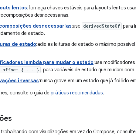
outs lentos
:forneça chaves estáveis para layouts lentos u
 recomposições desnecessárias.
ecomposições desnecessárias
:use
derivedStateOf
para l
idamente de estado.
turas de estado
:adie as leituras de estado o máximo possív
ficadores lambda para mudar o estado
:use modificadore
.offset { ... }
, para variáveis de estado que mudam com 
avações inversas
:nunca grave em um estado que já foi lido 
hes, consulte o guia de
práticas recomendadas
.
ções
r trabalhando com visualizações em vez do Compose, consulte