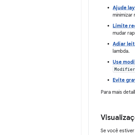
Ajude lay
minimizar
Limite r
mudar rap
Adiar lei
lambda.
Use modi
Modifier
Evite gr
Para mais detal
Visualiza
Se você estive