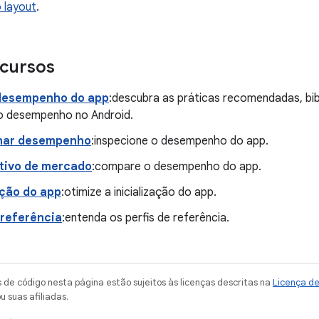
 layout
.
ecursos
desempenho do app
:descubra as práticas recomendadas, bi
o desempenho no Android.
nar desempenho
:inspecione o desempenho do app.
ivo de mercado
:compare o desempenho do app.
ação do app
:otimize a inicialização do app.
 referência
:entenda os perfis de referência.
de código nesta página estão sujeitos às licenças descritas na
Licença d
u suas afiliadas.