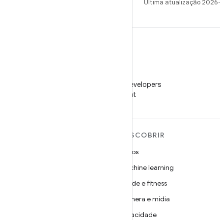
Última atualização 2026
WeChat
Siga o Android Developers
no WeChat
MAIS SOBRE O ANDROID
DESCOBRIR
Android
Jogos
Android para empresas
Machine learning
Segurança
Saúde e fitness
Source
Câmera e mídia
Notícias
Privacidade