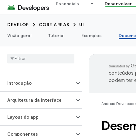
Essenciais
Desenvolver
DEVELOP
CORE AREAS
UI
Visão geral
Tutorial
Exemplos
Docume
conteúdos p
podem ter e
Introdução
Arquitetura da interface
Android Developer
Layout do app
Desem
Componentes