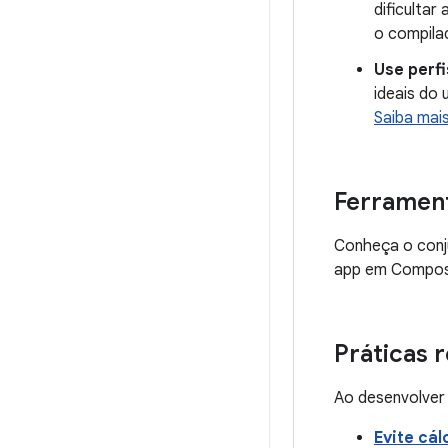
dificulta
o compila
Use perfi
ideais do 
Saiba mai
Ferramen
Conheça o con
app em Compos
Práticas
Ao desenvolver
Evite cál