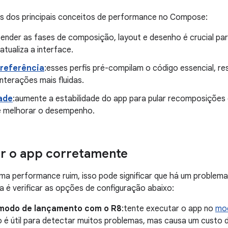
ns dos principais conceitos de performance no Compose:
tender as fases de composição, layout e desenho é crucial pa
tualiza a interface.
 referência
:esses perfis pré-compilam o código essencial, re
interações mais fluidas.
dade
:aumente a estabilidade do app para pular recomposições
 e melhorar o desempenho.
r o app corretamente
uma performance ruim, isso pode significar que há um proble
a é verificar as opções de configuração abaixo:
 modo de lançamento com o R8
:tente executar o app no
mo
 é útil para detectar muitos problemas, mas causa um custo