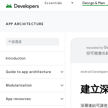
Essentials
Design & Plan
APP ARCHITECTURE
但可能會出
Introduction
Guide to app architecture
Android Developer
Modularization
建立
App resources
深層連結可讓使