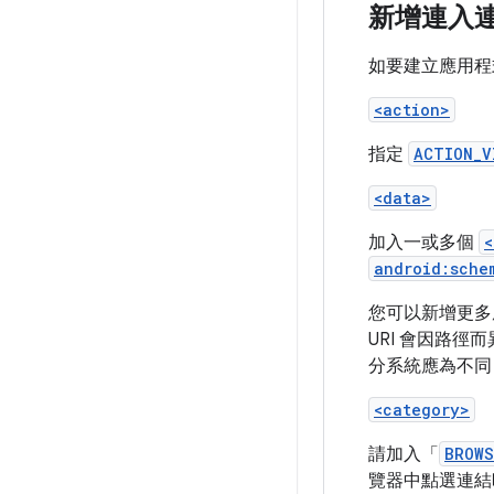
新增連入
如要建立應用程
<action>
指定
ACTION_V
<data>
加入一或多個
<
android:sche
您可以新增更多
URI 會因路
分系統應為不同 
<category>
請加入「
BROWS
覽器中點選連結