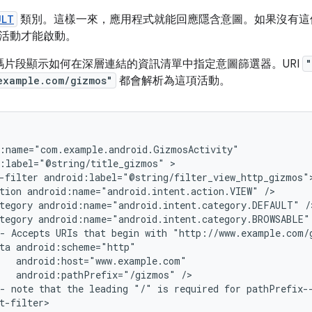
ULT
類別。這樣一來，應用程式就能回應隱含意圖。如果沒有這
活動才能啟動。
程式碼片段顯示如何在深層連結的資訊清單中指定意圖篩選器。URI
"
example.com/gizmos"
都會解析為這項活動。
:label="@string/title_gizmos"
-filter
tion
android:name="android.intent.action.VIEW"
tegory
android:name="android.intent.category.DEFAULT"
tegory
android:name="android.intent.category.BROWSABLE"
-
Accepts
URIs
that
begin
with
"http://www.example.com/
ta
android:pathPrefix="/gizmos"
-
note
that
the
leading
"/"
is
required
for