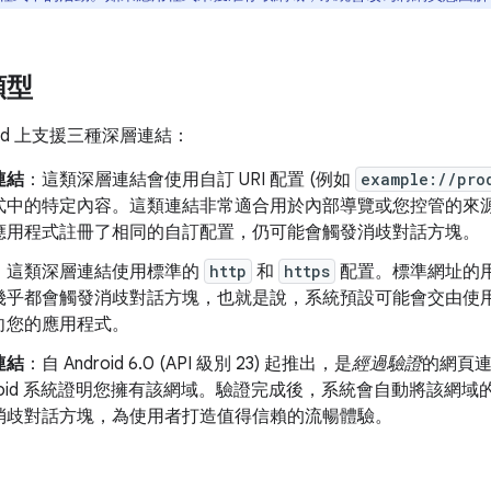
類型
oid 上支援三種深層連結：
連結
：這類深層連結會使用自訂 URI 配置 (例如
example://pro
式中的特定內容。這類連結非常適合用於內部導覽或您控管的來
應用程式註冊了相同的自訂配置，仍可能會觸發消歧對話方塊。
：這類深層連結使用標準的
http
和
https
配置。標準網址的用途較
幾乎都會觸發消歧對話方塊，也就是說，系統預設可能會交由使
向您的應用程式。
連結
：自 Android 6.0 (API 級別 23) 起推出，是
經過驗證
的網頁
droid 系統證明您擁有該網域。驗證完成後，系統會自動將該網
消歧對話方塊，為使用者打造值得信賴的流暢體驗。