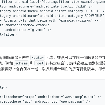
-filter
tion
android:name="android.intent.action.VIEW"
tegory
android:name="android.intent.category.DEFAULT"
tegory
android:name="android.intent.category.BROWSABLE"
-
Accepts
URIs
that
begin
with
"example://gizmos"
ta
android:host="gizmos"
t-filter>

意圖篩選器只差在
<data>
元素。雖然可以在同一個篩選器中
址 (例如
scheme
和
host
的特定組合)，請務必建立個別篩選
元素實際上會合併在一起，以反映組合屬性的所有變化版本。舉
roid:scheme="https"
android:host="www.example.com"
roid:scheme="app"
android:host="open.my.app"
/>
