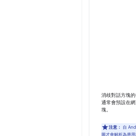
消歧對話方塊的行
通常會預設在網
塊。
注意：
自 An
圖才會解析為應用