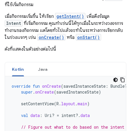
ที่ใช้เริ่มกิจกรรม
เมื่อกิจกรรมเริ่มขึ้น ให้เรียก
getIntent()
เพื่อดึงข้อมูล
Intent
ที่เริ่มกิจกรรม คุณทำเช่นนี้ได้ทุกเมื่อในระหว่างวงจรการ
ทำงานของกิจกรรม แต่โดยทั่วไปแล้วจะทำในระหว่างการเรียกกลับ
ในช่วงแรกๆ เช่น
onCreate()
หรือ
onStart()
ดังที่แสดงในตัวอย่างต่อไปนี้
Kotlin
Java
override
fun
onCreate
(
savedInstanceState
:
Bundle?)
super
.
onCreate
(
savedInstanceState
)
setContentView
(
R
.
layout
.
main
)
val
data
:
Uri? 
=
intent
?.
data
// Figure out what to do based on the intent t