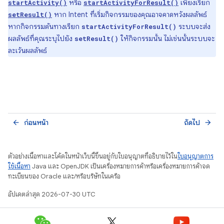
หรือ
เพียงเรียก
startActivity()
startActivityForResult()
หาก Intent ที่เริ่มกิจกรรมของคุณอาจคาดหวังผลลัพธ์
setResult()
หากกิจกรรมต้นทางเรียก
ระบบจะส่ง
startActivityForResult()
ผลลัพธ์ที่คุณระบุไปยัง
ให้กิจกรรมนั้น ไม่เช่นนั้นระบบจะ
setResult()
ละเว้นผลลัพธ์
ก่อนหน้า
ถัดไป
arrow_back
arrow_forward
ตัวอย่างเนื้อหาและโค้ดในหน้าเว็บนี้ขึ้นอยู่กับใบอนุญาตที่อธิบายไว้ใน
ใบอนุญาตการ
ใช้เนื้อหา
Java และ OpenJDK เป็นเครื่องหมายการค้าหรือเครื่องหมายการค้าจด
ทะเบียนของ Oracle และ/หรือบริษัทในเครือ
อัปเดตล่าสุด 2026-07-30 UTC