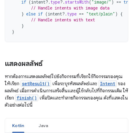
if
(
intent
?.
type
?.
startsWith
(
"image/"
)
==
true
// Handle intents with image data
}
else
if
(
intent
?.
type
==
"text/plain"
)
{
// Handle intents with text
}
}
แสดงผลลัพธ์
หากต้องการแสดงผลลัพธ์ไปยังกิจกรรมที่เรียกใช้กิจกรรมของคุณ
ให้เรียก
setResult()
เพื่อระบุรหัสผลลัพธ์และ
Intent
ของ
ผลลัพธ์ เมื่อการดำเนินการเสร็จสิ้นและผู้ใช้กลับไปที่กิจกรรมเดิม ให้
เรียก
finish()
เพื่อปิดและทำลายกิจกรรมของคุณ ดังที่แสดงใน
ตัวอย่างต่อไปนี้
Kotlin
Java