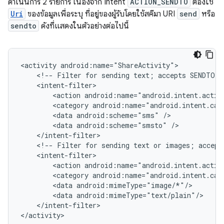
ดำเนินการ 2 รายการ เนื่องจาก Intent
ACTION_SENDTO
ต้องใช้
Uri
ของข้อมูลเพื่อระบุ ที่อยู่ของผู้รับโดยใช้สคีมา URI
send
หรือ
sendto
ดังที่แสดงในตัวอย่างต่อไปนี้
<activity
<!--
Filter
for
sending
text;
accepts
SENDTO
a
<action
<category
<data
android:scheme="sms"
<data
android:scheme="smsto"
<!--
Filter
for
sending
text
or
images;
accept
<action
<category
<data
<data
</intent-filter>

</activity>