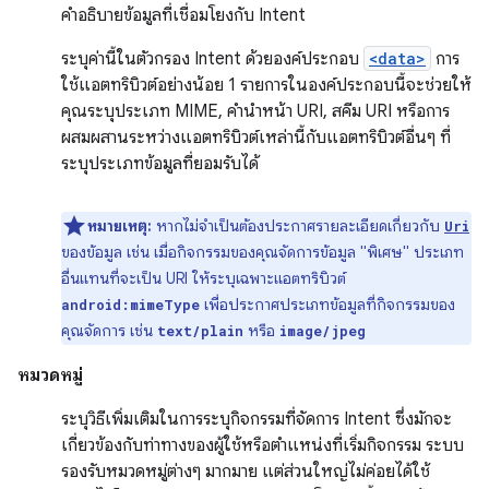
คำอธิบายข้อมูลที่เชื่อมโยงกับ Intent
ระบุค่านี้ในตัวกรอง Intent ด้วยองค์ประกอบ
<data>
การ
ใช้แอตทริบิวต์อย่างน้อย 1 รายการในองค์ประกอบนี้จะช่วยให้
คุณระบุประเภท MIME, คำนำหน้า URI, สคีม URI หรือการ
ผสมผสานระหว่างแอตทริบิวต์เหล่านี้กับแอตทริบิวต์อื่นๆ ที่
ระบุประเภทข้อมูลที่ยอมรับได้
หมายเหตุ:
หากไม่จำเป็นต้องประกาศรายละเอียดเกี่ยวกับ
Uri
ของข้อมูล เช่น เมื่อกิจกรรมของคุณจัดการข้อมูล "พิเศษ" ประเภท
อื่นแทนที่จะเป็น URI ให้ระบุเฉพาะแอตทริบิวต์
เพื่อประกาศประเภทข้อมูลที่กิจกรรมของ
android:mimeType
คุณจัดการ เช่น
หรือ
text/plain
image/jpeg
หมวดหมู่
ระบุวิธีเพิ่มเติมในการระบุกิจกรรมที่จัดการ Intent ซึ่งมักจะ
เกี่ยวข้องกับท่าทางของผู้ใช้หรือตำแหน่งที่เริ่มกิจกรรม ระบบ
รองรับหมวดหมู่ต่างๆ มากมาย แต่ส่วนใหญ่ไม่ค่อยได้ใช้