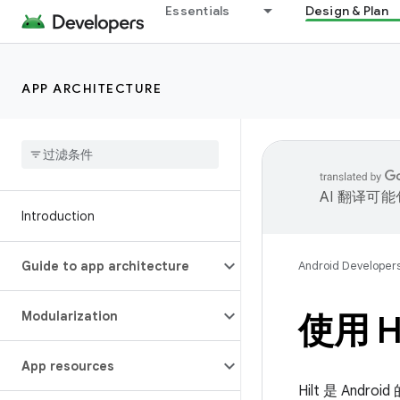
Essentials
Design & Plan
APP ARCHITECTURE
AI 翻译可
Introduction
Guide to app architecture
Android Developer
Modularization
使用 
App resources
Hilt 是 A