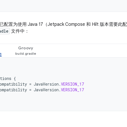
置为使用 Java 17（Jetpack Compose 和 Hilt 版
adle
文件中：
Groovy
tions
{
ompatibility
=
JavaVersion
.
VERSION_17
ompatibility
=
JavaVersion
.
VERSION_17