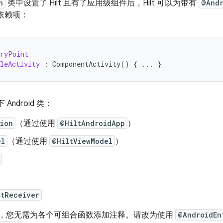
n
类中设置了 Hilt 且有了应用级组件后，Hilt 可以为带有
@Andr
供依赖项：
tryPoint
leActivity
:
ComponentActivity
()
{
...
}
 Android 类：
tion
（通过使用
@HiltAndroidApp
）
el
（通过使用
@HiltViewModel
）
stReceiver
e 中，您无需为各个可组合函数添加注释。请改为使用
@AndroidEn