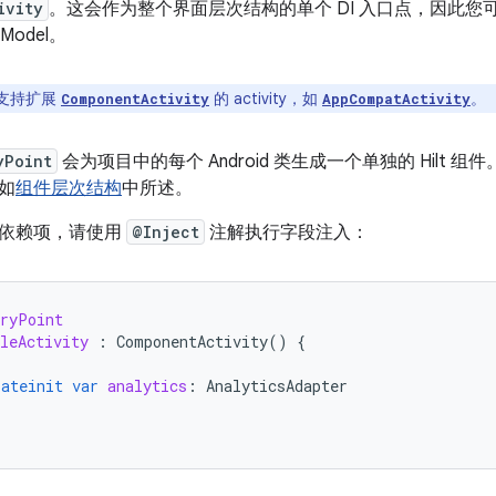
ivity
。这会作为整个界面层次结构的单个 DI 入口点，因此
wModel。
 仅支持扩展
的 activity，如
。
ComponentActivity
AppCompatActivity
yPoint
会为项目中的每个 Android 类生成一个单独的 Hilt
如
组件层次结构
中所述。
依赖项，请使用
@Inject
注解执行字段注入：
tryPoint
leActivity
:
ComponentActivity
()
{
lateinit
var
analytics
:
AnalyticsAdapter