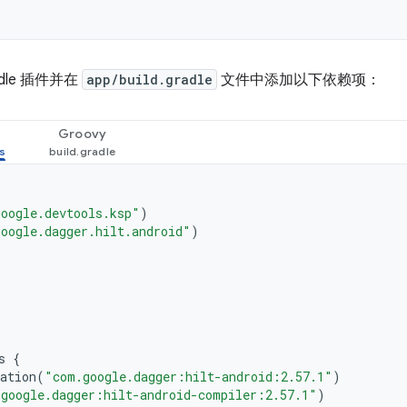
dle 插件并在
app/build.gradle
文件中添加以下依赖项：
Groovy
oogle.devtools.ksp"
)
oogle.dagger.hilt.android"
)
s
{
ation
(
"com.google.dagger:hilt-android:2.57.1"
)
google.dagger:hilt-android-compiler:2.57.1"
)