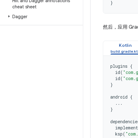
Hilt and Dagger annotations
}
cheat sheet
Dagger
然后，应用 Gra
Kotlin
plugins
{
id
(
"com.g
id
(
"com.g
}
android
{
...
}
dependencie
implement
ksp
(
"com.