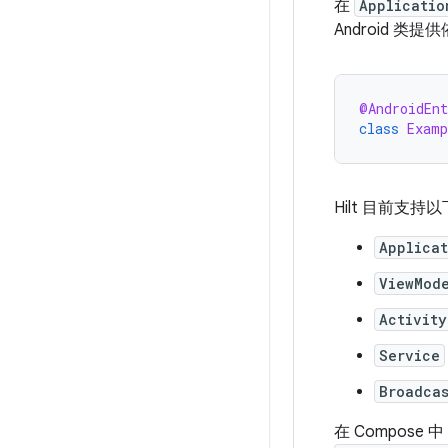
在
Applicatio
Android 类提
@AndroidEn
class
Examp
Hilt 目前支持以下
Applica
ViewMod
Activity
Service
Broadca
在 Compos