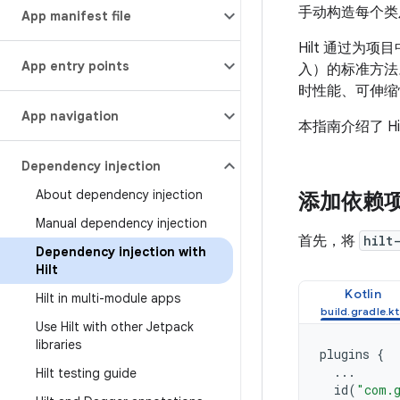
手动构造每个类
App manifest file
Hilt 通过为
App entry points
入）的标准方法。H
时性能、可伸
App navigation
本指南介绍了 H
Dependency injection
About dependency injection
添加依赖
Manual dependency injection
首先，将
hilt
Dependency injection with
Hilt
Kotlin
Hilt in multi-module apps
Use Hilt with other Jetpack
libraries
plugins
{
...
Hilt testing guide
id
(
"com.g