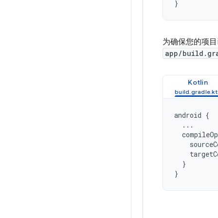
}
为确保您的项目已配
app/build.gr
Kotlin
android
{
...
compileOp
sourceC
targetC
}
}