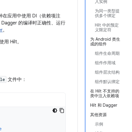
入实例
为同一类型提
一种在应用中使用 DI（依赖项注
供多个绑定
agger 的编译时正确性、运行
Hilt 中的预定
er
。
义限定符
为 Android 类生
 Hilt。
成的组件
组件生命周期
组件作用域
组件层次结构
le
文件中：
组件默认绑定
在 Hilt 不支持的
类中注入依赖项
Hilt 和 Dagger
其他资源
示例
e