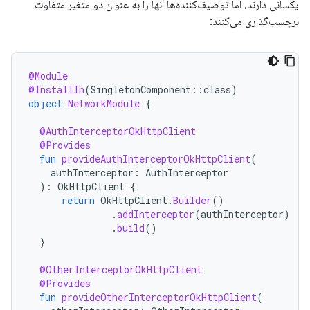
یکسانی دارند، اما توصیف‌کننده‌ها آنها را به عنوان دو متغیر متفاوت
برچسب‌گذاری می‌کنند:
@Module
@InstallIn
(
SingletonComponent
::
class
)
object
NetworkModule
{
@AuthInterceptorOkHttpClient
@Provides
fun
provideAuthInterceptorOkHttpClient
(
authInterceptor
:
AuthInterceptor
):
OkHttpClient
{
return
OkHttpClient
.
Builder
()
.
addInterceptor
(
authInterceptor
)
.
build
()
}
@OtherInterceptorOkHttpClient
@Provides
fun
provideOtherInterceptorOkHttpClient
(