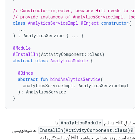
// Constructor-injected, because Hilt needs to kno
// provide instances of AnalyticsServiceImpl, too.
class
AnalyticsServiceImpl
@Inject
constructor
(
...
)
:
AnalyticsService
{
...
}
@Module
@InstallIn
(
ActivityComponent
::
class
)
abstract
class
AnalyticsModule
{
@Binds
abstract
fun
bindAnalyticsService
(
analyticsServiceImpl
:
AnalyticsServiceImpl
):
AnalyticsService
}
ماژول Hilt به نام
AnalyticsModule
با
@InstallIn(ActivityComponent.class)
حاشیه‌نویسی
شده است، زیرا شما می‌خواهید Hilt آن وابستگی را به