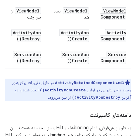
View
Model
View
Model
View
Model
ایجاد
از
Component
شد
بین رفت
Activity#
on
Activity#
on
Activity
)
Destroy(
)
Create(
Component
Service#
on
Service#
on
Service
)
Destroy(
)
Create(
Component
نکته:
در طول تغییرات پیکربندی
ActivityRetainedComponent
وجود دارد، بنابراین در اولین
ایجاد شده و در
Activity#onCreate()
آخرین
از بین می‌رود.
Activity#onDestroy()
دامنه‌های کامپوننت
به طور پیش‌فرض، تمام bindingها در Hilt
بدون محدوده
هستند. این
بدان معناست که هر بار که برنامه شما binding را درخواست می‌کند، Hilt