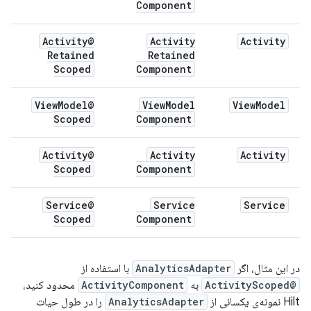
Component
@Activity
Activity
Activity
Retained
Retained
Scoped
Component
Model
@View
View
Model
View
Model
Scoped
Component
@Activity
Activity
Activity
Scoped
Component
@Service
Service
Service
Scoped
Component
در این مثال، اگر
AnalyticsAdapter
با استفاده از
@ActivityScoped
به
ActivityComponent
محدود کنید،
Hilt نمونه‌ی یکسانی از
AnalyticsAdapter
را در طول حیات