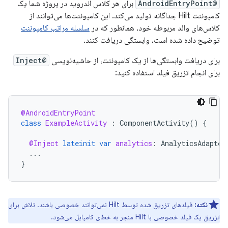
@AndroidEntryPoint
برای هر کلاس اندروید در پروژه شما یک
کامپوننت Hilt جداگانه تولید می‌کند. این کامپوننت‌ها می‌توانند از
کلاس‌های والد مربوطه خود، همانطور که در
سلسله مراتب کامپوننت
توضیح داده شده است، وابستگی دریافت کنند.
برای دریافت وابستگی‌ها از یک کامپوننت، از حاشیه‌نویسی
@Inject
برای انجام تزریق فیلد استفاده کنید:
@AndroidEntryPoint
class
ExampleActivity
:
ComponentActivity
()
{
@Inject
lateinit
var
analytics
:
AnalyticsAdapter
...
}
نکته:
فیلدهای تزریق شده توسط Hilt نمی‌توانند خصوصی باشند. تلاش برای
تزریق یک فیلد خصوصی با Hilt منجر به خطای کامپایل می‌شود.