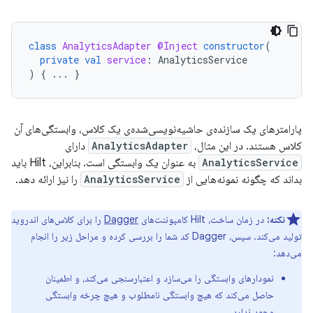
class
AnalyticsAdapter
@Inject
constructor
(
private
val
service
:
AnalyticsService
)
{
...
}
پارامترهای یک سازنده‌ی حاشیه‌نویسی‌شده‌ی یک کلاس، وابستگی‌های آن
کلاس هستند. در این مثال،
AnalyticsAdapter
دارای
AnalyticsService
به عنوان یک وابستگی است. بنابراین، Hilt باید
بداند که چگونه نمونه‌هایی از
AnalyticsService
را نیز ارائه دهد.
نکته:
در زمان ساخت، Hilt کامپوننت‌های
Dagger
را برای کلاس‌های اندروید
تولید می‌کند. سپس، Dagger کد شما را بررسی کرده و مراحل زیر را انجام
می‌دهد:
نمودارهای وابستگی را می‌سازد و اعتبارسنجی می‌کند، و اطمینان
حاصل می‌کند که هیچ وابستگی نامطلوب و هیچ چرخه وابستگی
وجود ندارد.