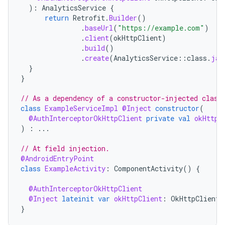
):
AnalyticsService
{
return
Retrofit
.
Builder
()
.
baseUrl
(
"https://example.com"
)
.
client
(
okHttpClient
)
.
build
()
.
create
(
AnalyticsService
::
class
.
jav
}
}
// As a dependency of a constructor-injected class
class
ExampleServiceImpl
@Inject
constructor
(
@AuthInterceptorOkHttpClient
private
val
okHttpC
)
:
...
// At field injection.
@AndroidEntryPoint
class
ExampleActivity
:
ComponentActivity
()
{
@AuthInterceptorOkHttpClient
@Inject
lateinit
var
okHttpClient
:
OkHttpClient
}