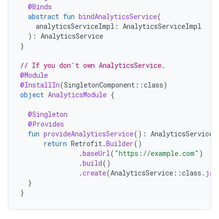
@Binds
abstract
fun
bindAnalyticsService
(
analyticsServiceImpl
:
AnalyticsServiceImpl
):
AnalyticsService
}
// If you don't own AnalyticsService.
@Module
@InstallIn
(
SingletonComponent
::
class
)
object
AnalyticsModule
{
@Singleton
@Provides
fun
provideAnalyticsService
():
AnalyticsService
return
Retrofit
.
Builder
()
.
baseUrl
(
"https://example.com"
)
.
build
()
.
create
(
AnalyticsService
::
class
.
jav
}
}