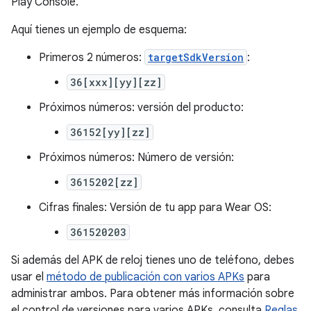
Play Console.
Aquí tienes un ejemplo de esquema:
Primeros 2 números:
targetSdkVersion
:
36[xxx][yy][zz]
Próximos números: versión del producto:
36152[yy][zz]
Próximos números: Número de versión:
3615202[zz]
Cifras finales: Versión de tu app para Wear OS:
361520203
Si además del APK de reloj tienes uno de teléfono, debes
usar el
método de publicación con varios APKs
para
administrar ambos. Para obtener más información sobre
el control de versiones para varios APKs, consulta
Reglas