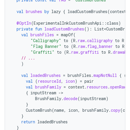
val
brushes
by
lazy
{
loadCustomBrushes
(
context
)
@OptIn
(
ExperimentalInkCustomBrushApi
::
class
)
private
fun
loadCustomBrushes
():
List<CustomBrus
val
brushFiles
=
mapOf
(
"Calligraphy"
to
(
R
.
raw
.
calligraphy
to
R
.
d
"Flag Banner"
to
(
R
.
raw
.
flag_banner
to
R
.
d
"Graffiti"
to
(
R
.
raw
.
graffiti
to
R
.
drawabl
// ...
)
val
loadedBrushes
=
brushFiles
.
mapNotNull
{
(
n
val
(
resourceId
,
icon
)
=
pair
val
brushFamily
=
context
.
resources
.
openRawR
{
inputStream
-
BrushFamily
.
decode
(
inputStream
)
}
CustomBrush
(
name
,
icon
,
brushFamily
.
copy
(
cli
}
return
loadedBrushes
}