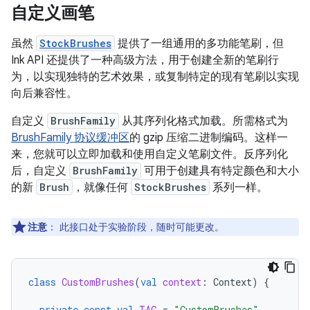
自定义画笔
虽然
StockBrushes
提供了一组通用的多功能笔刷，但
Ink API 还提供了一种高级方法，用于创建全新的笔刷行
为，以实现独特的艺术效果，或复制特定的现有笔刷以实现
向后兼容性。
自定义
BrushFamily
从其序列化格式加载。所需格式为
BrushFamily 协议缓冲区
的 gzip 压缩二进制编码。这样一
来，您就可以立即加载和使用自定义笔刷文件。反序列化
后，自定义
BrushFamily
可用于创建具有特定颜色和大小
的新
Brush
，就像任何
StockBrushes
系列一样。
注意
：
此接口处于实验阶段，随时可能更改。
class
CustomBrushes
(
val
context
:
Context
)
{
private
const
val
TAG
=
"CustomBrushes"