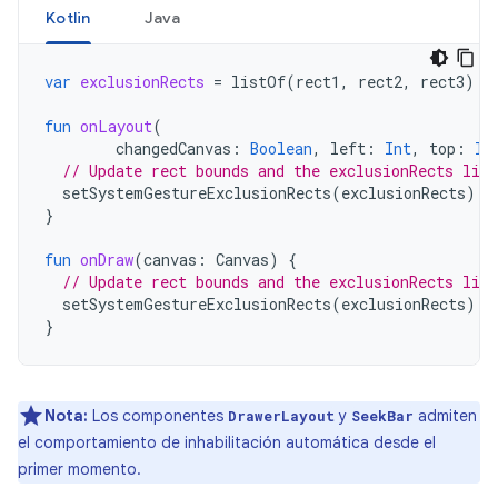
Kotlin
Java
var
exclusionRects
=
listOf
(
rect1
,
rect2
,
rect3
)
fun
onLayout
(
changedCanvas
:
Boolean
,
left
:
Int
,
top
:
In
// Update rect bounds and the exclusionRects list
setSystemGestureExclusionRects
(
exclusionRects
)
}
fun
onDraw
(
canvas
:
Canvas
)
{
// Update rect bounds and the exclusionRects list
setSystemGestureExclusionRects
(
exclusionRects
)
}
Nota:
Los componentes
y
admiten
DrawerLayout
SeekBar
el comportamiento de inhabilitación automática desde el
primer momento.