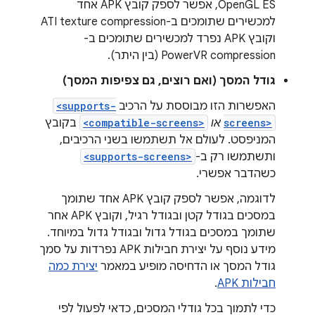
OpenGL ES, אפשר לספק קובץ APK אחד
למכשירים שתומכים ב-ATI texture compression
וקובץ APK נפרד למכשירים שתומכים ב-
PowerVR compression (בין היתר).
גודל המסך (ואם רוצים, גם צפיפות המסך)
האפשרות הזו מבוססת על הרכיב
<supports-
screens>
או
<compatible-screens>
בקובץ
המניפסט. לעולם אל תשתמשו בשני הרכיבים,
ותשתמשו רק ב-
<supports-screens>
כשהדבר אפשרי.
לדוגמה, אפשר לספק קובץ APK אחד שתומך
במסכים בגודל קטן ובגודל רגיל, וקובץ APK אחר
שתומך במסכים בגודל גדול ובגודל גדול במיוחד.
מידע נוסף על יצירת חבילות APK נפרדות על סמך
גודל המסך או הדחיסה מופיע במאמר
יצירת כמה
חבילות APK
.
כדי לתמוך בכל גודלי המסכים, כדאי לפעול לפי