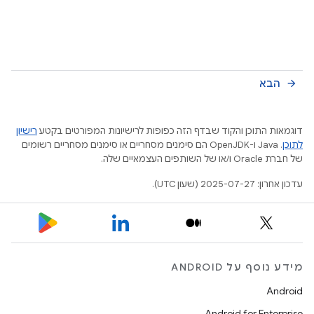
הבא
arrow_forward
דוגמאות התוכן והקוד שבדף הזה כפופות לרישיונות המפורטים בקטע
רישיון
לתוכן
.‏ Java ו-OpenJDK הם סימנים מסחריים או סימנים מסחריים רשומים
של חברת Oracle ו/או של השותפים העצמאיים שלה.
עדכון אחרון: 2025-07-27 (שעון UTC).
מידע נוסף על ANDROID
Android
Android for Enterprise