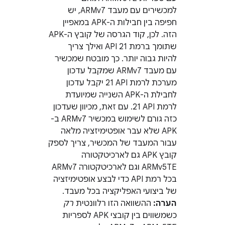
למכשירים עם מעבד ARMv7, יש
חפיפה בין חבילות ה-APK במאפיין
הזה. לכן, קוד הגרסה של קובץ ה-APK
שתומך ברמת API 21 ואילך צריך
להיות גבוה יותר. כך מובטח שמכשיר
עם מעבד ARMv7 שמקבל עדכון
מערכת לרמת API‏ 21 יקבל עדכון
לחבילת ה-APK השנייה שמיועדת
לרמת API‏ 21. עם זאת, מכיוון שעדכון
כזה גורם לשימוש במכשיר ARMv7 ב-
APK שלא עבר אופטימיזציה מלאה
עבור המעבד של המכשיר, צריך לספק
קובץ APK גם לארכיטקטורה
ARMv5TE וגם לארכיטקטורה ARMv7
בכל רמת API כדי לבצע אופטימיזציה
של ביצועי האפליקציה בכל מעבד.
הערה:
ההשוואה הזו רלוונטית
רק
כשמשווים בין קובצי APK לספריות