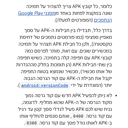
כלומר, כל קובץ APK צריך להצהיר על תמיכה
שונה במקצת לפחות באחד מ
מסנני Google Play
הנתמכים
(המפורטים למעלה).
בדרך כלל, תבדילו בין חבילות ה-APK על סמך
מאפיין ספציפי (כמו פורמטים נתמכים של דחיסת
טקסטורה), ולכן כל חבילת APK תצהיר על תמיכה
במכשירים שונים. עם זאת, מותר לפרסם כמה
קובצי APK עם חפיפה קלה בתמיכה. כשיש חפיפה
בין שתי חבילות APK (הן תומכות בחלק מההגדרות
של אותו מכשיר), מכשיר שנמצא בטווח החפיפה
יקבל את חבילת ה-APK עם קוד הגרסה הגבוה
יותר (המוגדרת על ידי
android:versionCode
).
לא ניתן להפעיל APK חדש עם קוד גרסה נמוך
מקוד הגרסה של ה-APK שהוא מחליף. לדוגמה,
נניח שיש לכם APK פעיל לגדלי מסך קטן עד רגיל
עם קוד גרסה
0400
, ואתם מנסים להחליף אותו
ב-APK לאותו גודל מסך עם קוד גרסה
0300
.