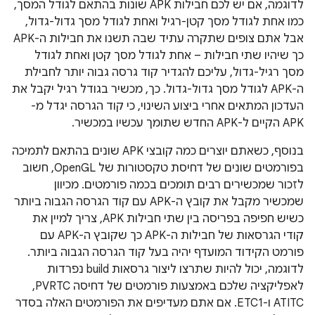
לדוגמה, אם יש לכם חבילות APK שונות בהתאם לגודל המסך,
כמו אחת לגודל מסך קטן-רגיל ואחת לגודל מסך גדול-גדול,
אבל אתם צופים שתקרה עתיד שבה תשנו את חבילות ה-APK
כך שיהיו שתי חבילות – אחת לגודל מסך קטן ואחת לגודל
מסך רגיל-גדול, עליכם להגדיר קוד גרסה גבוה יותר לחבילת
ה-APK לגודל מסך גדול-גדול. כך, מכשיר בגודל רגיל יקבל את
העדכון המתאים אחרי ביצוע השינוי, כי קוד הגרסה יגדל מ-
APK הקיים ל-APK החדש שתומך עכשיו במכשיר.
בנוסף, כשאתם יוצרים כמה קובצי APK שונים בהתאם לתמיכה
בפורמטים שונים של דחיסת טקסטורות של OpenGL, חשוב
לזכור שמכשירים רבים תומכים בכמה פורמטים. מכיוון
שמכשיר מקבל את קובץ ה-APK עם קוד הגרסה הגבוה ביותר
כשיש חפיפה בפריסה בין שתי חבילות APK, צריך למיין את
קודי הגרסאות של חבילות ה-APK כך שקובץ ה-APK עם
פורמט הקידוד המועדף יהיה בעל קוד הגרסה הגבוה ביותר.
לדוגמה, יכול להיות שתרצו ליצור גרסאות build נפרדות
לאפליקציה שלכם באמצעות פורמטים של דחיסה PVRTC,‏
ATITC ו-ETC1. אם אתם מעדיפים את הפורמטים האלה בסדר