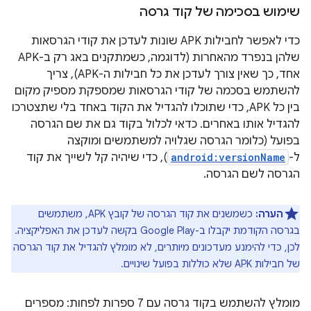
שימוש בסכימה של קוד גרסה
כדי לאפשר לחבילות APK שונות לעדכן את קודי הגרסאות
שלהן בנפרד מהאחרות (לדוגמה, כשמתקנים באג רק ב-APK
אחד, כך שאין צורך לעדכן את כל חבילות ה-APK), צריך
להשתמש בסכמה של קודי הגרסאות שמספקת מספיק מקום
בין כל APK, כדי שתוכלו להגדיל את הקוד באחד בלי שתצטרכו
להגדיל אותו באחרים. כדאי לכלול בקוד גם את שם הגרסה
בפועל (כלומר הגרסה שגלויה למשתמשים ומוקצה
ל-
android:versionName
), כדי שיהיה קל לשייך את קוד
הגרסה לשם הגרסה.
הערה:
כשמשנים את קוד הגרסה של קובץ APK, משתמשים
בגרסה הקודמת יקבלו ב-Google Play בקשה לעדכן את האפליקציה.
לכן, כדי להימנע מעדכונים מיותרים, לא מומלץ להגדיל את קוד הגרסה
של חבילות APK שלא כוללות בפועל שינויים.
מומלץ להשתמש בקוד גרסה עם 7 ספרות לפחות: מספרים