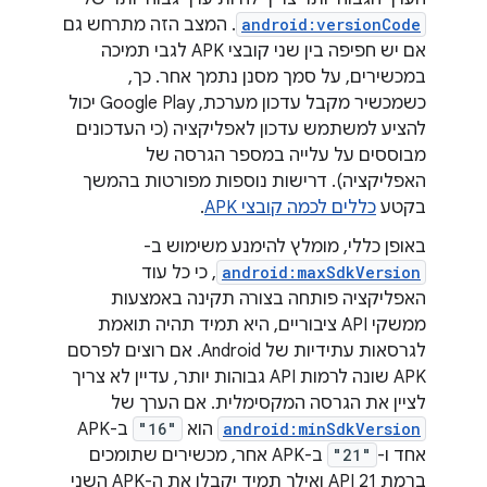
android:versionCode
. המצב הזה מתרחש גם
אם יש חפיפה בין שני קובצי APK לגבי תמיכה
במכשירים, על סמך מסנן נתמך אחר. כך,
כשמכשיר מקבל עדכון מערכת, Google Play יכול
להציע למשתמש עדכון לאפליקציה (כי העדכונים
מבוססים על עלייה במספר הגרסה של
האפליקציה). דרישות נוספות מפורטות בהמשך
בקטע
כללים לכמה קובצי APK
.
באופן כללי, מומלץ להימנע משימוש ב-
android:maxSdkVersion
, כי כל עוד
האפליקציה פותחה בצורה תקינה באמצעות
ממשקי API ציבוריים, היא תמיד תהיה תואמת
לגרסאות עתידיות של Android. אם רוצים לפרסם
APK שונה לרמות API גבוהות יותר, עדיין לא צריך
לציין את הגרסה המקסימלית. אם הערך של
android:minSdkVersion
הוא
"16"
ב-APK
אחד ו-
"21"
ב-APK אחר, מכשירים שתומכים
ברמת API 21 ואילך תמיד יקבלו את ה-APK השני