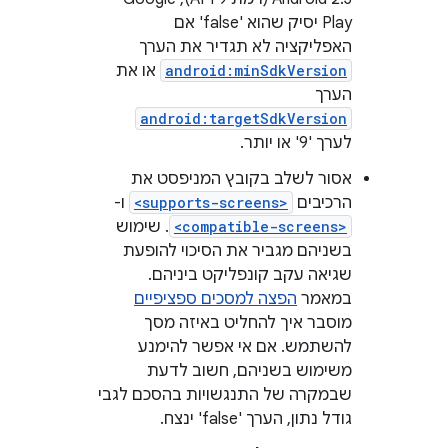
Play יסיק שהוא 'false' אם
האפליקציה לא תגדיר את הערך
android:minSdkVersion
או את
הערך
android:targetSdkVersion
לערך '9' או יותר.
אסור לשלב בקובץ המניפסט את
הרכיבים
<supports-screens>
ו-
<compatible-screens>
. שימוש
בשניהם מגביר את הסיכוי להופעת
שגיאה עקב קונפליקט ביניהם.
במאמר
הפצה למסכים ספציפיים
מוסבר איך להחליט באיזה מסך
להשתמש. אם אי אפשר להימנע
משימוש בשניהם, חשוב לדעת
שבמקרה של התנגשויות בהסכם לגבי
גודל נתון, הערך 'false' ינצח.