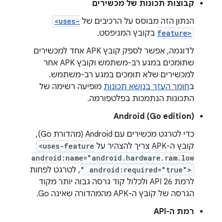
קבוצות תכונות של מכשירים
הנתון הזה מבוסס על הרכיבים של
<uses-
feature>
בקובץ המניפסט.
לדוגמה, אפשר לספק קובץ APK אחד למכשירים
שתומכים במגע רב-משתמש וקובץ APK אחר
למכשירים שלא תומכים במגע רב-משתמש.
ב
חומר העזר בנושא תכונות
מופיעה רשימה של
התכונות הנתמכות בפלטפורמה.
Android (Go edition)
כדי לטרגט מכשירים עם Android (מהדורת Go),
קובץ ה-APK צריך להצהיר על
<uses-feature
android:name="android.hardware.ram.low
" android:required="true">
, לטרגט לפחות
לרמת API 26 ולכלול קוד גרסה גבוה יותר מקוד
הגרסה של קובץ ה-APK מהמהדורה שאינה Go.
רמת ה-API