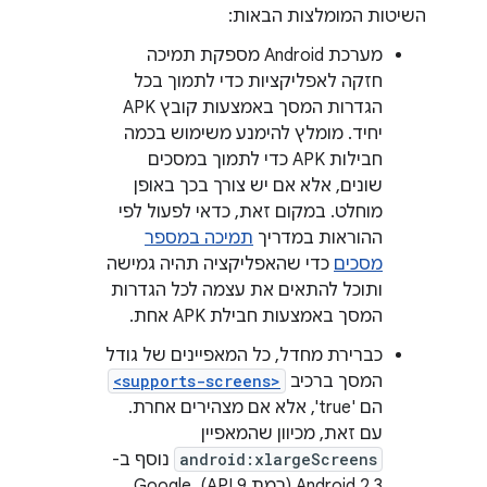
השיטות המומלצות הבאות:
מערכת Android מספקת תמיכה
חזקה לאפליקציות כדי לתמוך בכל
הגדרות המסך באמצעות קובץ APK
יחיד. מומלץ להימנע משימוש בכמה
חבילות APK כדי לתמוך במסכים
שונים, אלא אם יש צורך בכך באופן
מוחלט. במקום זאת, כדאי לפעול לפי
ההוראות במדריך
תמיכה במספר
מסכים
כדי שהאפליקציה תהיה גמישה
ותוכל להתאים את עצמה לכל הגדרות
המסך באמצעות חבילת APK אחת.
כברירת מחדל, כל המאפיינים של גודל
המסך ברכיב
<supports-screens>
הם 'true', אלא אם מצהירים אחרת.
עם זאת, מכיוון שהמאפיין
android:xlargeScreens
נוסף ב-
Android 2.3 (רמת API 9), Google