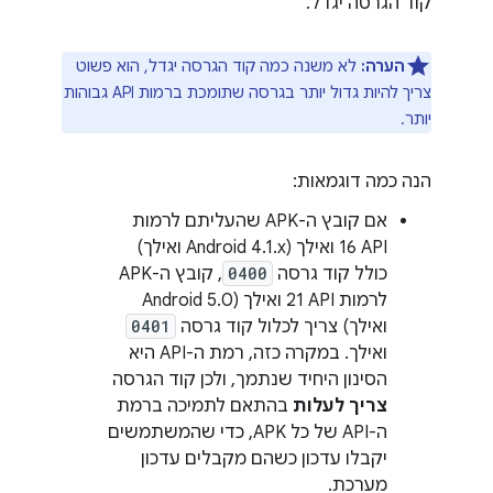
קוד הגרסה יגדל.
הערה:
לא משנה כמה קוד הגרסה יגדל, הוא פשוט
צריך להיות גדול יותר בגרסה שתומכת ברמות API גבוהות
יותר.
הנה כמה דוגמאות:
אם קובץ ה-APK שהעליתם לרמות
API ‏16 ואילך (Android 4.1.x ואילך)
כולל קוד גרסה
0400
, קובץ ה-APK
לרמות API ‏21 ואילך (Android 5.0
ואילך) צריך לכלול קוד גרסה
0401
ואילך. במקרה כזה, רמת ה-API היא
הסינון היחיד שנתמך, ולכן קוד הגרסה
צריך לעלות
בהתאם לתמיכה ברמת
ה-API של כל APK, כדי שהמשתמשים
יקבלו עדכון כשהם מקבלים עדכון
מערכת.