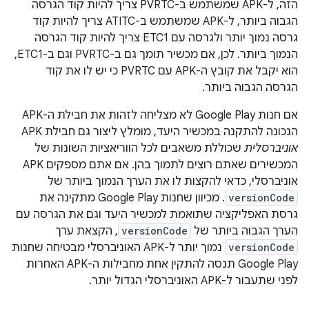
הזה, ל-APK שמשתמש ב-PVRTC צריך להיות קוד הגרסה
הגבוה ביותר, ל-APK שמשתמש ב-ATITC צריך להיות קוד
גרסה נמוך יותר ולגרסה עם ETC1 צריך להיות קוד הגרסה
הנמוך ביותר. לכן, אם מכשיר תומך גם ב-PVRTC וגם ב-ETC1,
הוא יקבל את קובץ ה-APK עם PVRTC כי יש לו את קוד
הגרסה הגבוה ביותר.
אם חנות Google Play לא מצליחה לזהות את חבילת ה-APK
הנכונה להתקנה במכשיר היעד, מומלץ ליצור גם חבילת APK
אוניברסלית
שכוללת משאבים לכל הווריאציות השונות של
המכשירים שאתם רוצים לתמוך בהן. אם אתם מספקים APK
אוניברסלי, כדאי להקצות לו את הערך הנמוך ביותר של
versionCode
. מכיוון שחנות Google Play מתקינה את
גרסת האפליקציה שתואמת למכשיר היעד וגם את הגרסה עם
הערך הגבוה ביותר של
versionCode
, הקצאת ערך
versionCode
נמוך יותר ל-APK האוניברסלי מבטיחה שחנות
Google Play תנסה להתקין אחת מחבילות ה-APK האחרות
לפני שתעבור ל-APK האוניברסלי הגדול יותר.