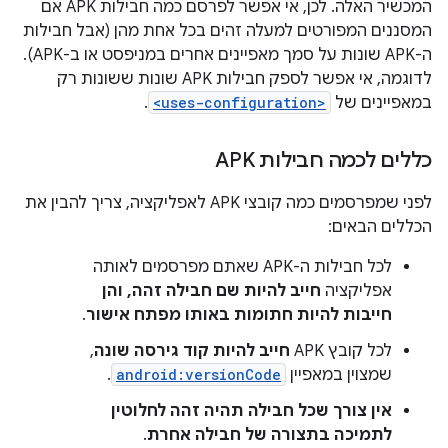
המכשיר האלה. לכן, אי אפשר לפרסם כמה חבילות APK אם
המסננים המפורטים למעלה זהים בכל אחת מהן (אבל חבילות
ה-APK שונות על סמך מאפיינים אחרים במניפסט או ב-APK).
לדוגמה, אי אפשר לספק חבילות APK שונות ששונות רק
במאפיינים של
<uses-configuration>
.
כללים לכמה חבילות APK
לפני שמפרסמים כמה קובצי APK לאפליקציה, צריך להבין את
הכללים הבאים:
לכל חבילות ה-APK שאתם מפרסמים לאותה
אפליקציה
חייב להיות שם חבילה זהה, והן
חייבות להיות חתומות באותו מפתח אישור
.
לכל קובץ APK
חייב להיות קוד גירסה שונה
,
שמצוין במאפיין
android:versionCode
.
אין צורך שכל חבילה תהיה זהה לחלוטין
לתמיכה בתצורה של חבילה אחרת
.