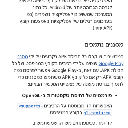
האפליקציה של המשתמש לקובץ ה-APK שמיועד
לגרסה הגבוהה יותר של Android. כל נתוני
המערכת שמשויכים לאפליקציה נשמרים (כמו
בעדכונים רגילים של אפליקציות באמצעות קובץ
APK יחיד).
מסננים נתמכים
המכשירים שיקבלו כל חבילת APK נקבעים על ידי
מסנני
Google Play
שצוינו על ידי רכיבים בקובץ המניפסט של כל
חבילת APK. עם זאת, ב-Google Play אפשר לפרסם כמה
קובצי APK רק אם כל קובץ APK משתמש במסננים כדי
לתמוך בגרסת משנה של מאפייני המכשיר הבאים:
פורמטים של דחיסת טקסטורות ב-OpenGL
האפשרות הזו מבוססת על הרכיבים
<supports-
gl-texture>
בקובץ המניפסט.
לדוגמה, כשמפתחים משחק שמשתמש ב-