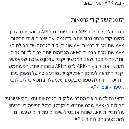
קובץ APK תומך בהן.
הזמנה של קודי גרסאות
בדרך כלל, לחבילת APK שדורשת רמת API גבוהה יותר צריך
להיות קוד גרסה גבוה יותר. לדוגמה, אם יוצרים שתי חבילות
APK שתומכות ברמות API שונות, קוד הגרסה של חבילת ה-
APK שתומכת ברמות ה-API הגבוהות יותר צריך להיות גבוה
יותר. כך מובטח שאם המכשיר יקבל עדכון מערכת שמאפשר
להתקין את קובץ ה-APK לרמות API גבוהות יותר, המשתמש
יקבל התראה לעדכון האפליקציה. מידע נוסף על האופן שבו
הדרישה הזו חלה מפורט בקטע שלמעלה בנושא
כללים לגבי
מספר קובצי APK
.
כדאי גם לחשוב איך הסדר של קודי הגרסאות עשוי להשפיע על
חבילות ה-APK שהמשתמשים יקבלו, בגלל חפיפה בין הכיסוי
של חבילות APK שונות או בגלל שינויים עתידיים שעשויים
להתבצע בחבילות ה-APK.