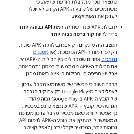
כתוצאה מכך מתקבלת הודעת שגיאה, כי
משתמשים של קובץ ה-APK הקודם לא יוכלו
לעדכן את האפליקציה.
לחבילת APK שנדרשת לה
רמת API גבוהה יותר
צריך להיות
קוד גרסה גבוה יותר
.
המצב הזה מתקיים רק אם: חבילות ה-APK שונות
רק
לפי רמות ה-API הנתמכות (אין
מסננים
נתמכים
אחרים שמבדילים בין חבילות ה-APK)
או
אם חבילות ה-APK משתמשות במסנן נתמך אחר,
אבל יש חפיפה בין חבילות ה-APK באותו מסנן.
הדבר חשוב כי מכשיר של משתמש מקבל עדכון
לאפליקציה מ-Google Play רק אם קוד הגרסה
של קובץ ה-APK ב-Google Play גבוה מקוד
הגרסה של קובץ ה-APK שנמצא כרגע במכשיר.
כך אפשר לוודא שאם מכשיר מקבל עדכון מערכת
שמאפשר לו להתקין את קובץ ה-APK לרמות API
גבוהות יותר, המכשיר יקבל עדכון לאפליקציה כי