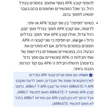
להוסיף קובץ APK נוסף שתומך במסכים בגודל
רגיל, כך שכל המכשירים שתומכים בהם בעבר
ימשיכו לתמוך בהם.
כשיש "חפיפה" בין שני קובצי APK או יותר.
לדוגמה, אם קובץ APK תומך בגדלי מסך קטן,
רגיל וגדול, ואילו קובץ APK אחר תומך בגדלים
גדול ו-xlarge, יש חפיפה כי שני קובצי ה-APK
תומכים במסכים גדולים. אם לא פותרים את
הבעיה הזו, במכשירים שעומדים בדרישות של
שתי חבילות ה-APK (מכשירים עם מסך גדול
בדוגמה) תישלח חבילת ה-APK עם קוד הגרסה
הגבוה ביותר.
הערה:
אם אתם יוצרים קובצי APK נפרדים
לארכיטקטורות שונות של מעבדים, חשוב לדעת שקובץ
APK ל-ARMv5TE יחפיף על קובץ APK ל-ARMv7. כלומר,
קובץ APK שמיועד ל-ARMv5TE תואם למכשיר ARMv7,
אבל ההפך לא נכון (קובץ APK עם ספריות ARMv7 בלבד
לא
תואם למכשיר ARMv5TE).