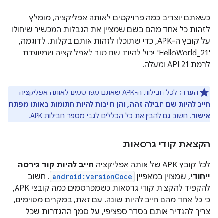
כשאתם יוצרים כמה פרויקטים לאותה אפליקציה, מומלץ
לזהות כל אחד מהם בשם שמציין את הגבלות המכשיר שיחולו
על קובץ ה-APK, כדי שתוכלו לזהות אותם בקלות. לדוגמה,
'HelloWorld_21' יכול להיות שם טוב לאפליקציה שמיועדת
לרמת API 21 ומעלה.
הערה:
לכל חבילות ה-APK שאתם מפרסמים לאותה אפליקציה
חייב להיות שם חבילה זהה, והן חייבות להיות חתומות באותו מפתח
אישור
. חשוב גם להבין את כל
הכללים לגבי מספר חבילות APK
.
הקצאת קודי גרסאות
לכל קובץ APK של אותה אפליקציה
חייב להיות קוד גירסה
ייחודי
, שמצוין במאפיין
android:versionCode
. חשוב
להקפיד להקצות קודי גרסאות כשמפרסמים כמה קובצי APK,
כי כל אחד מהם חייב להיות שונה. עם זאת, במקרים מסוימים,
צריך להגדיר אותם בסדר ספציפי, על סמך ההגדרות שכל