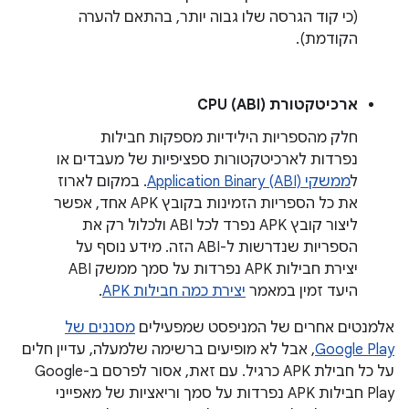
(כי קוד הגרסה שלו גבוה יותר, בהתאם להערה
הקודמת).
ארכיטקטורת CPU (ABI)
חלק מהספריות הילידיות מספקות חבילות
נפרדות לארכיטקטורות ספציפיות של מעבדים או
ל
ממשקי Application Binary (ABI)
. במקום לארוז
את כל הספריות הזמינות בקובץ APK אחד, אפשר
ליצור קובץ APK נפרד לכל ABI ולכלול רק את
הספריות שנדרשות ל-ABI הזה. מידע נוסף על
יצירת חבילות APK נפרדות על סמך ממשק ABI
היעד זמין במאמר
יצירת כמה חבילות APK
.
אלמנטים אחרים של המניפסט שמפעילים
מסננים של
Google Play
, אבל לא מופיעים ברשימה שלמעלה, עדיין חלים
על כל חבילת APK כרגיל. עם זאת, אסור לפרסם ב-Google
Play חבילות APK נפרדות על סמך וריאציות של מאפייני