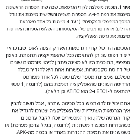
איור 1.
תוכנית מומלצת לקודי הגרסאות, שבה שתי הספרות הראשונות
מייצגות את רמת ה-API, הספרות השנייה והשלישית מייצגות את גודל
המסך המינימלי והמקסימלי (1 עד 4 מייצגות כל אחד מארבעת
הגדלים) או את פורמטים של הטקסטורות, והשלוש הספרות האחרונות
מייצגות את גרסת האפליקציה.
הסכימה הזו של קודי הגרסאות היא רק הצעה לאופן שבו כדאי
ליצור דפוס שניתן להתאמה ככל שהאפליקציה תתפתח. באופן
ספציפי, התוכנית הזו לא מציגה פתרון לזיהוי פורמטים שונים
של דחיסת טקסטורות. אפשרות אחת היא להגדיר טבלה
משלכם שמציינת מספר שלם שונה לכל אחד מפורמטי
הדחיסה השונים שהאפליקציה תומכת בהם (לדוגמה, 1 עשוי
להתאים ל-ETC1 ו-2 הוא ATITC וכן הלאה).
אתם יכולים להשתמש בכל סכימה שתרצו, אבל חשוב להבין
איך הגרסאות העתידיות של האפליקציה יצטרכו להגדיל את
קודי הגרסה שלהן, ואיך המכשירים יוכלו לקבל עדכונים
כשהגדרות המכשיר משתנות (לדוגמה, בגלל עדכון מערכת) או
כשמשנים את תמיכת ההגדרות באחד או בכמה מה-APK.