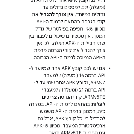
רגילים, וקובץ APK אחר לרמת API ‏21
(ומעלה)
וגם
למסכים גדולים עד
גדולים במיוחד,
אין צורך להגדיל
את
קודי הגרסה בהתאם לרמות ה-API.
מכיוון שאין חפיפה בפילטר של גודל
המסך, אין מכשירים שיכולים לעבור בין
שתי חבילות ה-APK האלה, ולכן אין
צורך להגדיל את קודי הגרסה מרמת
ה-API הנמוכה לרמת ה-API הגבוהה.
אם יש לכם קובץ APK אחד שמיועד ל-
API ברמה 16 (ומעלה)
ו
למעבדי
ARMv7, וקובץ APK אחר שמיועד ל-
API ברמה 21 (ומעלה)
ו
למעבדי
ARMv5TE, קודי הגרסה
צריכים
לעלות
בהתאם לרמות ה-API. במקרה
כזה, המסנן ברמת ה-API משמש
להבדיל בין כל קובץ APK, אבל גם
ארכיטקטורת המעבד. מכיוון ש-APK
עם ספריות ARMv5TE תואם