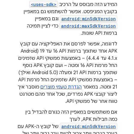
המידע הזה מבוסס על הרכיב
<uses-sdk>
בקובץ המניפסט. אפשר להשתמש גם במאפיין
android:minSdkVersion
וגם במאפיין
android:maxSdkVersion
כדי לציין תמיכה
ברמות API שונות.
לדוגמה, אפשר לפרסם את האפליקציה עם קובץ
APK אחד שתומך ברמות API‏ 16 עד 19 (Android
4.1.x עד 4.4.4) – באמצעות ממשקי API שזמינים
החל מרמת API‏ 16 ומטה – ועם קובץ APK נוסף
שתומך ברמות API‏ 21 ומעלה (Android 5.0 ואילך)
21 ומטה. במאמר
הגדרת טעמי מוצרים
מוסבר איך
ליצור קובצי APK נפרדים, שכל אחד מהם מטרגט
טווח אחר של ממשקי API.
אם משתמשים במאפיין הזה כגורם להבדיל בין
כמה חבילות APK, לערך
android:minSdkVersion
של קובץ ה-APK עם
הערך הגבוה יותר צריך להיות ערך גבוה יותר של