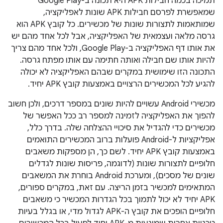
תמיכה בכמה חבילות APK היא תכונה ב-Google Play
שמאפשרת לפרסם חבילות APK שונות לאפליקציה,
שמותאמות לתצורות שונות של מכשירים. כל קובץ APK הוא
גרסה מלאה ועצמאית של האפליקציה, אבל לכל אחד מהם יש
את אותו דף האפליקציה ב-Google Play, ולכל אחד מהם צריך
להיות אותו שם חבילה ואותה חתימה עם אותו מפתח גרסה.
התכונה הזו שימושית במקרים שבהם האפליקציה לא יכולה
להגיע לכל המכשירים הרצויים באמצעות קובץ APK יחיד.
מכשירי Android עשויים להיות שונים במספר דרכים, ולכן חשוב
להפוך את האפליקציה לזמינה למספר רב ככל האפשר של
מכשירים כדי להגדיל את סיכויי ההצלחה שלה. בדרך כלל,
אפליקציות ל-Android פועלות ברוב המכשירים התואמים
באמצעות קובץ APK יחיד. לשם כך, הן מספקות משאבים
חלופיים לתצורות שונות (לדוגמה, פריסות שונות לגדלים
שונים של מסכים), ומערכת Android בוחרת את המשאבים
המתאימים למכשיר בזמן הריצה. עם זאת, במקרים ספורים,
APK יחיד לא יכול לתמוך בכל הגדרות המכשיר כי משאבים
חלופיים הופכים את קובץ ה-APK לגדול מדי, או בגלל בעיות