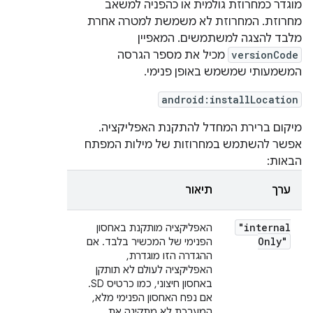
מוגדר כמחרוזת גולמית או כהפניה למשאב
מחרוזת. המחרוזת לא משמשת למטרה אחרת
מלבד להצגה למשתמשים. המאפיין
versionCode
מכיל את מספר הגרסה
המשמעותי שמשמש באופן פנימי.
android:installLocation
מיקום ברירת המחדל להתקנת האפליקציה.
אפשר להשתמש במחרוזות של מילות המפתח
הבאות:
ערך
תיאור
"internal
האפליקציה מותקנת באחסון
Only"
הפנימי של המכשיר בלבד. אם
ההגדרה הזו מוגדרת,
האפליקציה לעולם לא תותקן
באחסון חיצוני, כמו כרטיס SD.
אם נפח האחסון הפנימי מלא,
המערכת לא מתקינה את