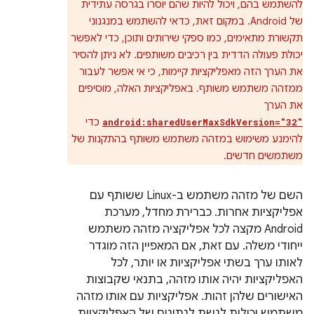
להשתמש בהם, ויכול להיות שהם יוסרו בגרסה עתידית
של Android. במקום זאת, כדאי להשתמש במנגנוני
תקשורת מתאימים, כמו ספקי שירותים ותוכן, כדי לאפשר
יכולת פעולה הדדית בין רכיבים משותפים. לא ניתן להסיר
את הערך הזה מאפליקציות קיימות, כי אי אפשר לעבור
ממזהה משתמש משותף. באפליקציות האלה, מוסיפים
את הערך
כדי
android:sharedUserMaxSdkVersion="32"
להימנע משימוש במזהה משתמש משותף בהתקנות של
משתמשים חדשים.
השם של מזהה משתמש ב-Linux ששותף עם
אפליקציות אחרות. כברירת מחדל, מערכת
Android מקצה לכל אפליקציה מזהה משתמש
ייחודי משלה. עם זאת, אם המאפיין הזה מוגדר
לאותו ערך בשתי אפליקציות או יותר, לכל
האפליקציות יהיה אותו מזהה, בתנאי שקבוצות
האישורים שלהן זהות. אפליקציות עם אותו מזהה
משתמש יכולות לגשת לנתונים של האפליקציות