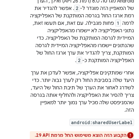
Android מגרסה 8.0 (רמת API 26) ואילך, הערך
של המאפיין הזה מוגדר ל-
2
. אפשר להגדיר את
רמת ארגז החול בגרסה המותקנת של האפליקציה
לרמה
1
פחות מגבילה. עם זאת, אם תעשו זאת,
נתוני האפליקציה לא יישמרו מהאפליקציה
המיידית לגרסה המותקנת של האפליקציה. כדי
שהנתונים יישמרו מהאפליקציה המיידית לגרסה
המותקנת, צריך להגדיר את ערך ארגז החול של
האפליקציה המותקנת כ-
2
.
אחרי שמתקינים אפליקציה, אפשר לעדכן את ערך
היעד שלה בסביבת החול רק לערך גבוה יותר. כדי
לשדרג לאחור את הערך של תיבת החול של היעד,
צריך להסיר את האפליקציה ולהחליף אותה בגרסה
שהמניפסט שלה מכיל ערך נמוך יותר למאפיין
הזה.
android:sharedUserLabel
הקבוע הזה הוצא משימוש החל מרמת API ‏29.