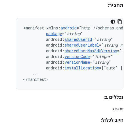
תחביר:
<manifest
xmlns:
android
package
="
string
android:
sharedUserId
="
string
android:
sharedUserLabel
="
string
res
android:
sharedUserMaxSdkVersion
="
in
android:
versionCode
="
integer
android:
versionName
="
string
android:
installLocation
=["auto"
|
"
...

</manifest>
נכללים ב:
none
חייב לכלול: