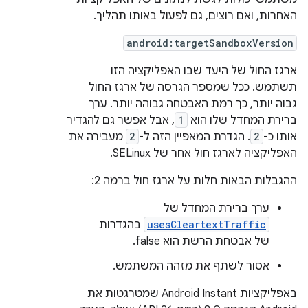
האחרות, ואם רוצים, גם לפעול באותו תהליך.
android:targetSandboxVersion
ארגז החול של היעד שבו האפליקציה הזו
תשתמש. ככל שמספר הגרסה של ארגז החול
גבוה יותר, כך רמת האבטחה גבוהה יותר. ערך
ברירת המחדל שלו הוא
1
, אבל אפשר גם להגדיר
אותו כ-
2
. הגדרת המאפיין הזה ל-
2
מעבירה את
האפליקציה לארגז חול אחר של SELinux.
ההגבלות הבאות חלות על ארגז חול ברמה 2:
ערך ברירת המחדל של
usesCleartextTraffic
בהגדרות
של אבטחת הרשת הוא false.
אסור לשתף את מזהה המשתמש.
באפליקציות Android Instant שמטרגטות את