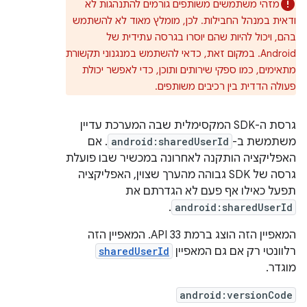
מזהי משתמשים משותפים גורמים להתנהגות לא
ודאית במנהל החבילות. לכן, מומלץ מאוד לא להשתמש
בהם, ויכול להיות שהם יוסרו בגרסה עתידית של
Android. במקום זאת, כדאי להשתמש במנגנוני תקשורת
מתאימים, כמו ספקי שירותים ותוכן, כדי לאפשר יכולת
פעולה הדדית בין רכיבים משותפים.
גרסת ה-SDK המקסימלית שבה המערכת עדיין
משתמשת ב-
android:sharedUserId
. אם
האפליקציה הותקנה לאחרונה במכשיר שבו פועלת
גרסה של SDK גבוהה מהערך שצוין, האפליקציה
תפעל כאילו אף פעם לא הגדרתם את
.
android:sharedUserId
המאפיין הזה הוצג ברמת API 33. המאפיין הזה
רלוונטי רק אם גם המאפיין
sharedUserId
מוגדר.
android:versionCode