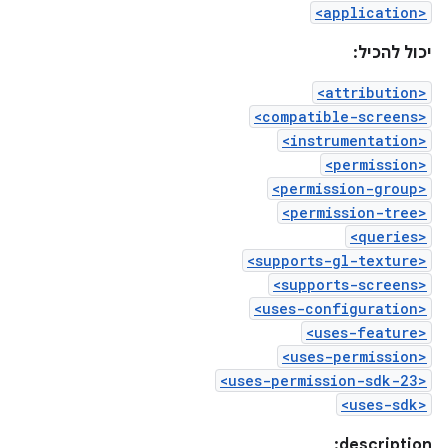
<application>
יכול להכיל:
<attribution>
<compatible-screens>
<instrumentation>
<permission>
<permission-group>
<permission-tree>
<queries>
<supports-gl-texture>
<supports-screens>
<uses-configuration>
<uses-feature>
<uses-permission>
<uses-permission-sdk-23>
<uses-sdk>
description: