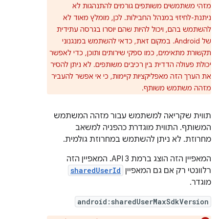
מזהי משתמשים משותפים גורמים להתנהגות לא
ניתנת-לחיזוי במנהל החבילות. לכן, מומלץ מאוד לא
להשתמש בהם, ויכול להיות שהם יוסרו בגרסה עתידית
של Android. במקום זאת, כדאי להשתמש במנגנוני
תקשורת מתאימים, כמו ספקי שירותים ותוכן, כדי לאפשר
יכולת פעולה הדדית בין רכיבים משותפים. לא ניתן להסיר
את הערך הזה מאפליקציות קיימות, כי אי אפשר להעביר
מזהה משתמש משותף.
תווית שקריאה למשתמש עבור מזהה המשתמש
המשותף. התווית מוגדרת כהפניה למשאב
מחרוזת. לא ניתן להשתמש במחרוזת גולמית.
המאפיין הזה הוצג ברמת API 3. המאפיין הזה
רלוונטי רק אם גם המאפיין
sharedUserId
מוגדר.
android:sharedUserMaxSdkVersion