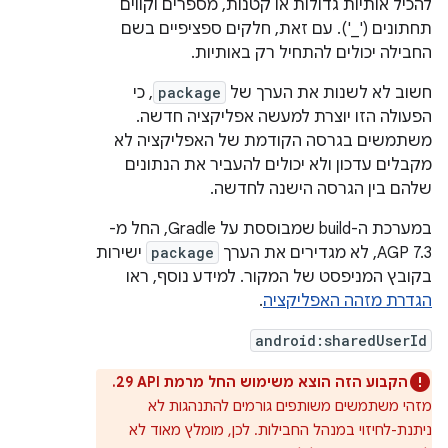
להכיל אותיות גדולות או קטנות, מספרים וקווים
תחתונים (‎'_'‎). עם זאת, חלקים ספציפיים בשם
החבילה יכולים להתחיל רק באותיות.
חשוב לא לשנות את הערך של
package
, כי
הפעולה הזו יוצרת למעשה אפליקציה חדשה.
משתמשים בגרסה הקודמת של האפליקציה לא
מקבלים עדכון ולא יכולים להעביר את הנתונים
שלהם בין הגרסה הישנה לחדשה.
במערכת ה-build שמבוססת על Gradle, החל מ-
AGP 7.3, לא מגדירים את הערך
package
ישירות
בקובץ המניפסט של המקור. למידע נוסף, ראו
הגדרת מזהה האפליקציה
.
android:sharedUserId
הקבוע הזה הוצא משימוש החל מרמת API ‏29.
מזהי משתמשים משותפים גורמים להתנהגות לא
ניתנת-לחיזוי במנהל החבילות. לכן, מומלץ מאוד לא