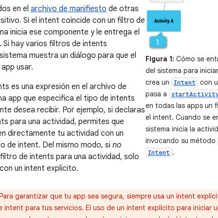
os en el
archivo de manifiesto
de otras
itivo. Si el intent coincide con un filtro de
ema inicia ese componente y le entrega el
. Si hay varios filtros de intents
 sistema muestra un diálogo para que el
Figura 1:
Cómo se entre
é app usar.
del sistema para inicia
crea un
con un
Intent
ents es una expresión en el archivo de
pasa a
startActivit
a app que especifica el tipo de intents
en todas las apps un f
te desea recibir. Por ejemplo, si declaras
el intent. Cuando se 
ents para una actividad, permites que
sistema inicia la activ
ien directamente tu actividad con un
invocando su método
o de intent. Del mismo modo, si
no
.
Intent
filtro de intents para una actividad, solo
 con un intent explícito.
Para garantizar que tu app sea segura, siempre usa un intent explíc
e intent para tus servicios. El uso de un intent explícito para iniciar 