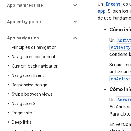
Un
Intent
es u
App manifest file
app
. Si bien lo
de uso fundame
App entry points
Cómo ini
App navigation
Un
Activ
Activity
Principles of navigation
contiene l
Navigation component
Si quieres
Custom back navigation
actividad
Navigation Event
onActivi
Responsive design
Cómo inic
Swipe between views
Un
Servi
Navigation 3
En Android
Fragments
Para obte
Deep links
En version