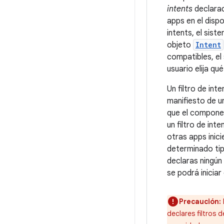
intents
declarad
apps en el dispos
intents, el sist
objeto
Intent
compatibles, el
usuario elija qu
Un filtro de int
manifiesto de un
que el componen
un filtro de int
otras apps inic
determinado tip
declaras ningún 
se podrá iniciar
Precaución:
declares filtros d