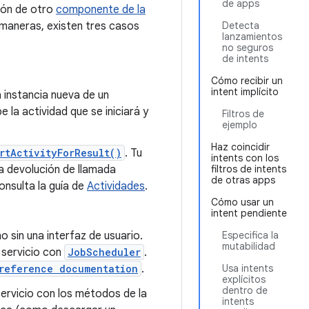
de apps
ión de otro
componente de la
s maneras, existen tres casos
Detecta
lanzamientos
no seguros
de intents
Cómo recibir un
intent implícito
a instancia nueva de un
e la actividad que se iniciará y
Filtros de
ejemplo
Haz coincidir
rtActivityForResult()
. Tu
intents con los
a devolución de llamada
filtros de intents
de otras apps
onsulta la guía de
Actividades
.
Cómo usar un
intent pendiente
sin una interfaz de usuario.
Especifica la
mutabilidad
n servicio con
JobScheduler
.
reference documentation
.
Usa intents
explícitos
dentro de
 servicio con los métodos de la
intents