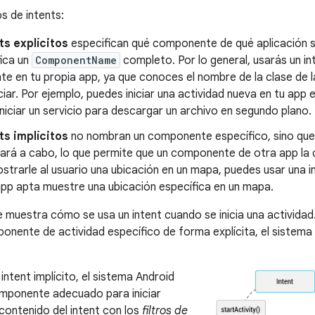
s de intents:
ts explícitos
especifican qué componente de qué aplicación sat
fica un
ComponentName
completo. Por lo general, usarás un inte
 en tu propia app, ya que conoces el nombre de la clase de la
ciar. Por ejemplo, puedes iniciar una actividad nueva en tu app
iniciar un servicio para descargar un archivo en segundo plano.
ts implícitos
no nombran un componente específico, sino que 
vará a cabo, lo que permite que un componente de otra app la c
strarle al usuario una ubicación en un mapa, puedes usar una int
app apta muestre una ubicación específica en un mapa.
 se muestra cómo se usa un intent cuando se inicia una activida
nente de actividad específico de forma explícita, el sistema
ntent implícito, el sistema Android
omponente adecuado para iniciar
ontenido del intent con los
filtros de