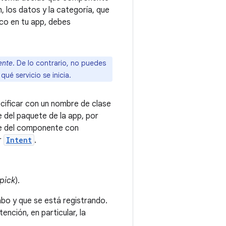
n, los datos y la categoría, que
ico en tu app, debes
ente
. De lo contrario, no puedes
qué servicio se inicia.
ificar con un nombre de clase
 del paquete de la app, por
re del componente con
r
Intent
.
pick
).
cabo y que se está registrando.
nción, en particular, la