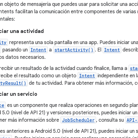
n objeto de mensajería que puedes usar para solicitar una acc
s intents facilitan la comunicación entre componentes de varia
ntales:
ciar una actividad
ity
representa una sola pantalla en una app. Puedes iniciar un
pasando un
Intent
a
startActivity()
. El
Intent
describ
os datos necesarios.
 recibir un resultado de la actividad cuando finalice, llama a
sta
 recibe el resultado como un objeto
Intent
independiente en l
tyResult()
de tu actividad. Para obtener más información, c
iar un servicio
ce
es un componente que realiza operaciones en segundo plano 
 5.0 (nivel de API 21) y versiones posteriores, puedes iniciar u
ner más información sobre
JobScheduler
, consulta su
API-
es anteriores a Android 5.0 (nivel de API 21), puedes iniciar un