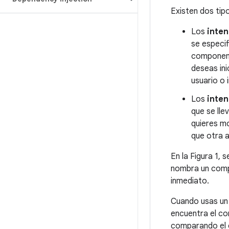
Existen dos tipo
Los
inten
se especi
componente
deseas ini
usuario o 
Los
inten
que se lle
quieres mo
que otra 
En la Figura 1,
nombra un compo
inmediato.
Cuando usas un i
encuentra el c
comparando el c