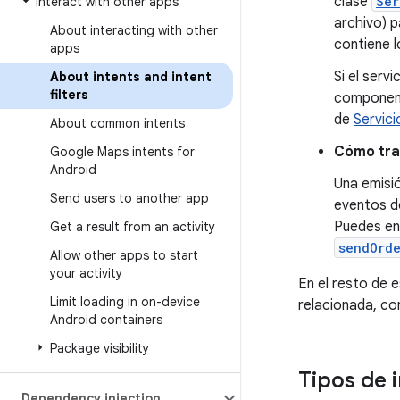
clase
Ser
Interact with other apps
archivo) 
About interacting with other
contiene l
apps
Si el serv
About intents and intent
filters
componen
de
Servici
About common intents
Cómo tra
Google Maps intents for
Android
Una emisió
Send users to another app
eventos de
Puedes en
Get a result from an activity
sendOrd
Allow other apps to start
your activity
En el resto de 
Limit loading in on-device
relacionada, co
Android containers
Package visibility
Tipos de 
Dependency injection