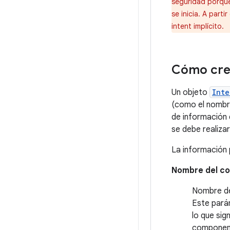
seguridad porque
se inicia. A parti
intent implícito.
Cómo crea
Un objeto
Inte
(como el nombre
de información 
se debe realiza
La información 
Nombre del c
Nombre de
Este pará
lo que sig
component