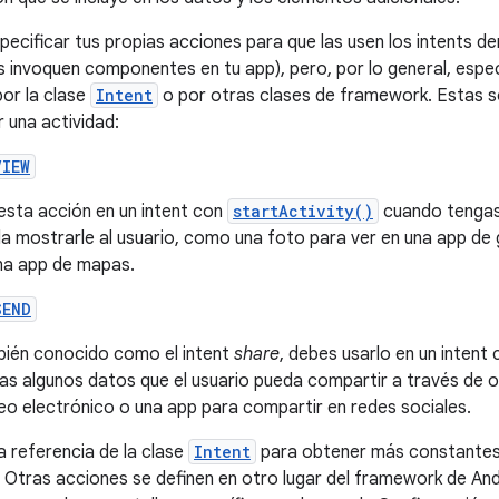
ecificar tus propias acciones para que las usen los intents de
s invoquen componentes en tu app), pero, por lo general, espe
por la clase
Intent
o por otras clases de framework. Estas 
r una actividad:
VIEW
esta acción en un intent con
startActivity()
cuando tengas 
a mostrarle al usuario, como una foto para ver en una app de g
na app de mapas.
SEND
ién conocido como el intent
share
, debes usarlo en un intent
as algunos datos que el usuario pueda compartir a través de 
eo electrónico o una app para compartir en redes sociales.
a referencia de la clase
Intent
para obtener más constantes
. Otras acciones se definen en otro lugar del framework de A