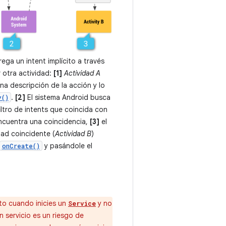
ga un intent implícito a través
r otra actividad:
[1]
Actividad A
a descripción de la acción y lo
.
[2]
El sistema Android busca
y()
iltro de intents que coincida con
encuentra una coincidencia,
[3]
el
idad coincidente (
Actividad B
)
y pasándole el
onCreate()
ito cuando inicies un
y no
Service
un servicio es un riesgo de