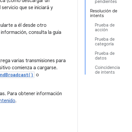
única (como descargar un
pendientes
 servicio que se iniciará y
Resolución de
intents
cularte a él desde otro
Prueba de
acción
información, consulta la guía
Prueba de
categoría
Prueba de
datos
trega varias transmisiones para
sitivo comienza a cargarse.
Coincidencia
de intents
endBroadcast()
o
las. Para obtener información
ntenido
.