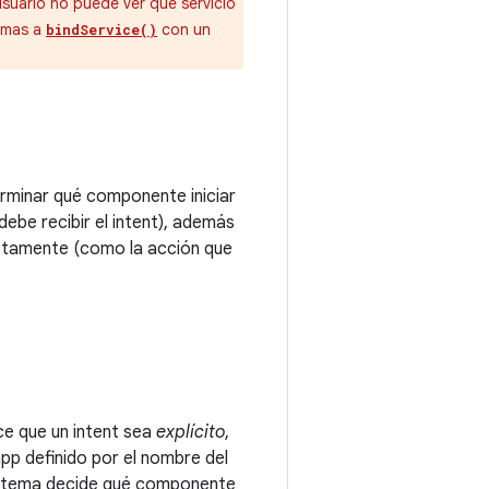
usuario no puede ver qué servicio
lamas a
con un
bindService()
rminar qué componente iniciar
be recibir el intent), además
ectamente (como la acción que
ce que un intent sea
explícito
,
app definido por el nombre del
istema decide qué componente