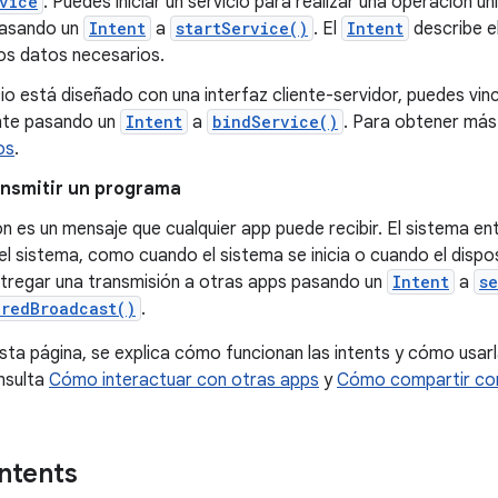
vice
. Puedes iniciar un servicio para realizar una operación 
pasando un
Intent
a
startService()
. El
Intent
describe el
os datos necesarios.
icio está diseñado con una interfaz cliente-servidor, puedes vin
te pasando un
Intent
a
bindService()
. Para obtener más 
os
.
nsmitir un programa
n es un mensaje que cualquier app puede recibir. El sistema en
l sistema, como cuando el sistema se inicia o cuando el dispo
tregar una transmisión a otras apps pasando un
Intent
a
s
eredBroadcast()
.
esta página, se explica cómo funcionan las intents y cómo usar
nsulta
Cómo interactuar con otras apps
y
Cómo compartir co
intents