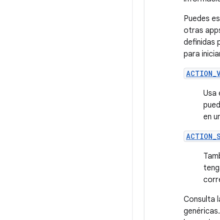
Puedes esp
otras app
definidas 
para inicia
ACTION_
Usa 
pued
en u
ACTION_
Tamb
teng
corr
Consulta l
genéricas