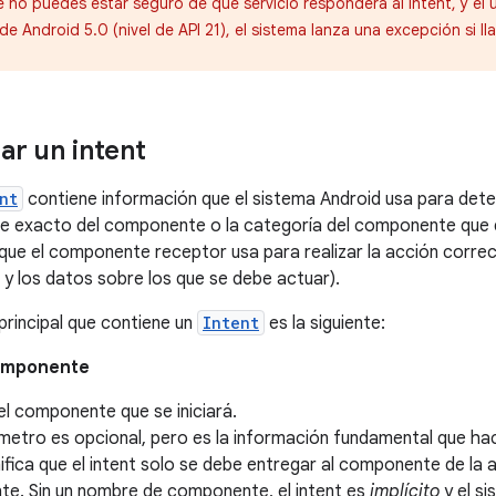
 no puedes estar seguro de qué servicio responderá al intent, y el 
r de Android 5.0 (nivel de API 21), el sistema lanza una excepción si l
r un intent
nt
contiene información que el sistema Android usa para dete
 exacto del componente o la categoría del componente que de
que el componente receptor usa para realizar la acción corr
r y los datos sobre los que se debe actuar).
principal que contiene un
Intent
es la siguiente:
omponente
l componente que se iniciará.
metro es opcional, pero es la información fundamental que ha
nifica que el intent solo se debe entregar al componente de la 
e. Sin un nombre de componente, el intent es
implícito
y el s