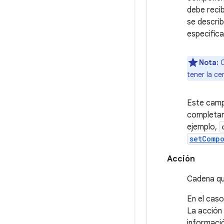
debe recib
se describ
especific
Nota:
C
tener la ce
Este cam
completame
ejemplo,
setComp
Acción
Cadena qu
En el caso
La acción 
informació