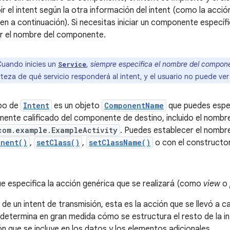
ir el intent según la otra información del intent (como la acció
en a continuación). Si necesitas iniciar un componente específ
ar el nombre del componente.
uando inicies un
,
siempre especifica el nombre del compon
Service
rteza de qué servicio responderá al intent, y el usuario no puede ver 
po de
Intent
es un objeto
ComponentName
que puedes espec
nte calificado del componente de destino, incluido el nombre
com.example.ExampleActivity
. Puedes establecer el nomb
onent()
,
setClass()
,
setClassName()
o con el constructo
e especifica la acción genérica que se realizará (como
view
o
 de un intent de transmisión, esta es la acción que se llevó a 
determina en gran medida cómo se estructura el resto de la inte
n que se incluye en los datos y los elementos adicionales.