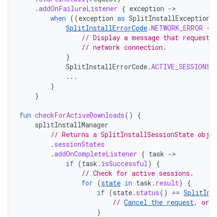
.
addOnFailureListener
{
exception
-
when
((
exception
as
SplitInstallException
)
SplitInstallErrorCode
.
NETWORK_ERROR
->
// Display a message that requests
// network connection.
}
SplitInstallErrorCode
.
ACTIVE_SESSIONS_
...
}
}
fun
checkForActiveDownloads
()
{
splitInstallManager
// Returns a SplitInstallSessionState obje
.
sessionStates
.
addOnCompleteListener
{
task
-
if
(
task
.
isSuccessful
)
{
// Check for active sessions.
for
(
state
in
task
.
result
)
{
if
(
state
.
status
()
==
SplitIns
// 
Cancel the request
, or r
}