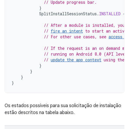
// Update progress bar.
}
SplitInstallSessionStatus
.
INSTALLED
->
// After a module is installed, you 
// 
fire an intent
 to start an activi
// For other use cases, see 
access c
// If the request is an on demand mo
// running on Android 8.0 (API level
// 
update the app context
 using the 
}
}
}
}
Os estados possíveis para sua solicitação de instalação
estão descritos na tabela abaixo.