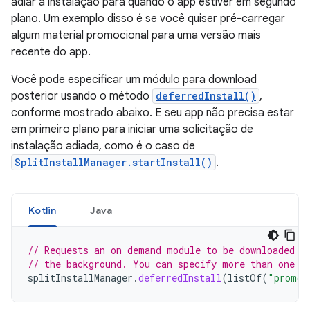
adiar a instalação para quando o app estiver em segundo
plano. Um exemplo disso é se você quiser pré-carregar
algum material promocional para uma versão mais
recente do app.
Você pode especificar um módulo para download
posterior usando o método
deferredInstall()
,
conforme mostrado abaixo. E seu app não precisa estar
em primeiro plano para iniciar uma solicitação de
instalação adiada, como é o caso de
SplitInstallManager.startInstall()
.
Kotlin
Java
// Requests an on demand module to be downloaded w
// the background. You can specify more than one m
splitInstallManager
.
deferredInstall
(
listOf
(
"promot