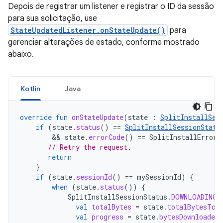
Depois de registrar um listener e registrar o ID da sessão
para sua solicitação, use
StateUpdatedListener.onStateUpdate()
para
gerenciar alterações de estado, conforme mostrado
abaixo.
Kotlin
Java
override
fun
onStateUpdate
(
state
:
SplitInstallSes
if
(
state
.
status
()
==
SplitInstallSessionStatu
        && 
state
.
errorCode
()
==
SplitInstallErrorC
// Retry the request.
return
}
if
(
state
.
sessionId
()
==
mySessionId
)
{
when
(
state
.
status
())
{
SplitInstallSessionStatus
.
DOWNLOADING
val
totalBytes
=
state
.
totalBytesToD
val
progress
=
state
.
bytesDownloaded