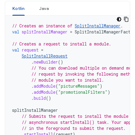
Kotlin
Java
// Creates an instance of 
SplitInstallManager
.
val
splitInstallManager
=
SplitInstallManagerFacto
// Creates a request to install a module.
val
request
=
SplitInstallRequest
.
newBuilder
()
// You can download multiple on demand mod
// request by invoking the following metho
// module you want to install.
.
addModule
(
"pictureMessages"
)
.
addModule
(
"promotionalFilters"
)
.
build
()
splitInstallManager
// Submits the request to install the module t
// asynchronous startInstall() task. Your app 
// in the foreground to submit the request.
.
startInstall
(
request
)