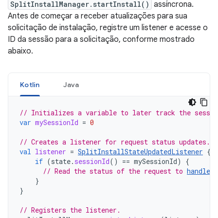
SplitInstallManager.startInstall()
assíncrona.
Antes de começar a receber atualizações para sua
solicitação de instalação, registre um listener e acesse o
ID da sessão para a solicitação, conforme mostrado
abaixo.
Kotlin
Java
// Initializes a variable to later track the sessio
var
mySessionId
=
0
// Creates a listener for request status updates.
val
listener
=
SplitInstallStateUpdatedListener
{
if
(
state
.
sessionId
()
==
mySessionId
)
{
// Read the status of the request to 
handle t
}
}
// Registers the listener.