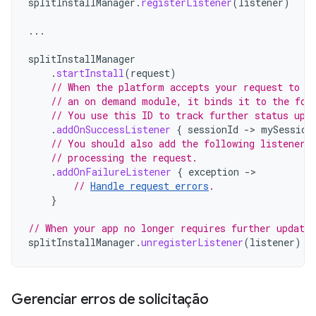
splitInstallManager
.
registerListener
(
listener
)
...
splitInstallManager
.
startInstall
(
request
)
// When the platform accepts your request to d
// an on demand module, it binds it to the fol
// You use this ID to track further status upd
.
addOnSuccessListener
{
sessionId
-
>
mySession
// You should also add the following listener 
// processing the request.
.
addOnFailureListener
{
exception
-
// 
Handle request errors
.
}
// When your app no longer requires further updates
splitInstallManager
.
unregisterListener
(
listener
)
Gerenciar erros de solicitação