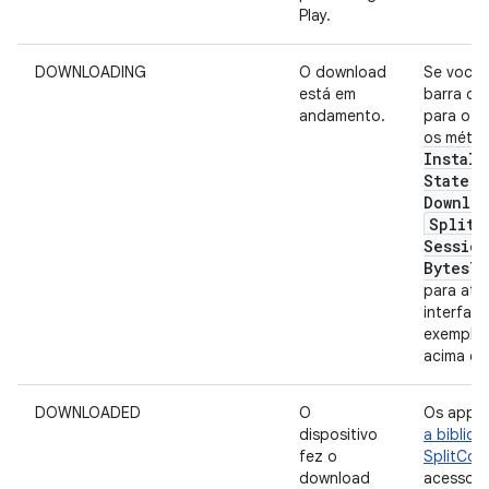
Play.
DOWNLOADING
O download
Se você 
está em
barra de
andamento.
para o d
os méto
Install
State
.
b
Downlo
Split
I
Session
Bytes
T
para atua
interface
exemplo 
acima de
DOWNLOADED
O
Os apps
dispositivo
a bibliot
fez o
SplitCo
download
acesso a