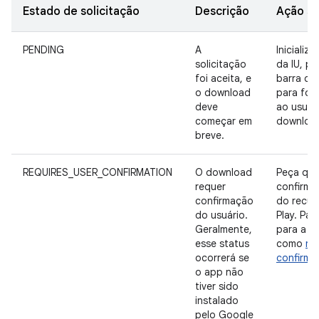
Estado de solicitação
Descrição
Ação su
PENDING
A
Iniciali
solicitação
da IU, p
foi aceita, e
barra de
o download
para for
deve
ao usuár
começar em
downloa
breve.
REQUIRES_USER_CONFIRMATION
O download
Peça que
requer
confirme
confirmação
do recur
do usuário.
Play. Par
Geralmente,
para a s
esse status
como
re
ocorrerá se
confirma
o app não
tiver sido
instalado
pelo Google