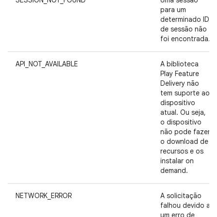
SESSION_NOT_FOUND
Uma sessão
para um
determinado ID
de sessão não
foi encontrada.
API_NOT_AVAILABLE
A biblioteca
Play Feature
Delivery não
tem suporte ao
dispositivo
atual. Ou seja,
o dispositivo
não pode fazer
o download de
recursos e os
instalar on
demand.
NETWORK_ERROR
A solicitação
falhou devido a
um erro de