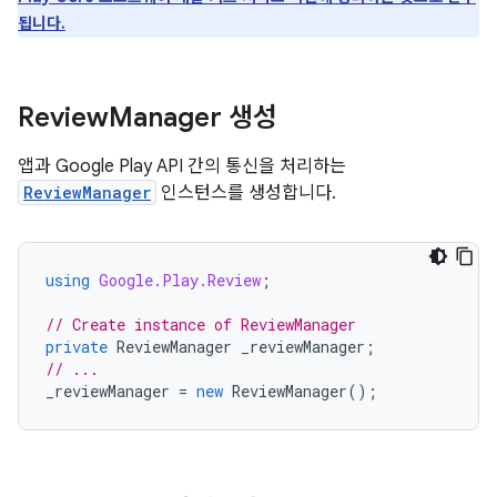
됩니다.
Review
Manager 생성
앱과 Google Play API 간의 통신을 처리하는
ReviewManager
인스턴스를 생성합니다.
using
Google.Play.Review
;
// Create instance of ReviewManager
private
ReviewManager
_reviewManager
;
// ...
_reviewManager
=
new
ReviewManager
();