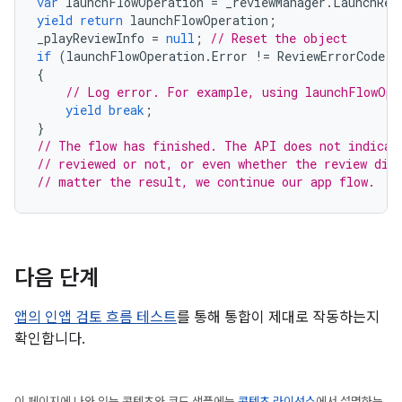
var
launchFlowOperation
=
_reviewManager
.
LaunchRev
yield
return
launchFlowOperation
;
_playReviewInfo
=
null
;
// Reset the object
if
(
launchFlowOperation
.
Error
!=
ReviewErrorCode
.
N
{
// Log error. For example, using launchFlowOpe
yield
break
;
}
// The flow has finished. The API does not indicat
// reviewed or not, or even whether the review dia
// matter the result, we continue our app flow.
다음 단계
앱의 인앱 검토 흐름 테스트
를 통해 통합이 제대로 작동하는지
확인합니다.
이 페이지에 나와 있는 콘텐츠와 코드 샘플에는
콘텐츠 라이선스
에서 설명하는