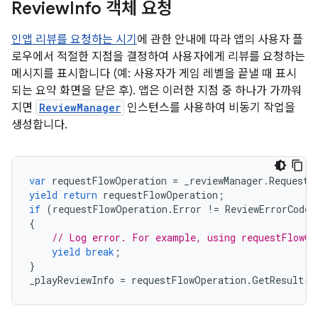
Review
Info 객체 요청
인앱 리뷰를 요청하는 시기
에 관한 안내에 따라 앱의 사용자 플
로우에서 적절한 지점을 결정하여 사용자에게 리뷰를 요청하는
메시지를 표시합니다 (예: 사용자가 게임 레벨을 끝낼 때 표시
되는 요약 화면을 닫은 후). 앱은 이러한 지점 중 하나가 가까워
지면
ReviewManager
인스턴스를 사용하여 비동기 작업을
생성합니다.
var
requestFlowOperation
=
_reviewManager
.
RequestR
yield
return
requestFlowOperation
;
if
(
requestFlowOperation
.
Error
!=
ReviewErrorCode
.
{
// Log error. For example, using requestFlowOp
yield
break
;
}
_playReviewInfo
=
requestFlowOperation
.
GetResult
()