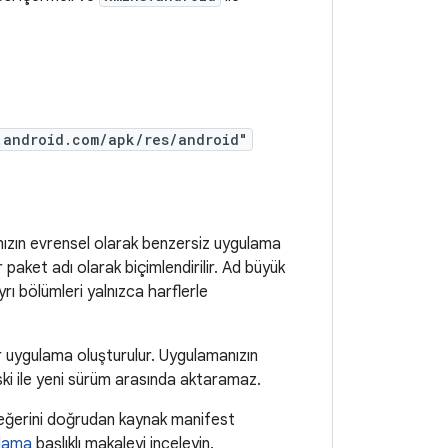
.android.com/apk/res/android"
nızın evrensel olarak benzersiz uygulama
r paket adı olarak biçimlendirilir. Ad büyük
yrı bölümleri yalnızca harflerle
r uygulama oluşturulur. Uygulamanızın
ski ile yeni sürüm arasında aktaramaz.
ğerini doğrudan kaynak manifest
rlama
başlıklı makaleyi inceleyin.