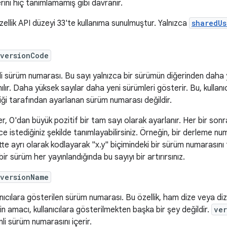
rini hiç tanımlamamış gibi davranır.
zellik API düzeyi 33'te kullanıma sunulmuştur. Yalnızca
sharedUs
:versionCode
li sürüm numarası. Bu sayı yalnızca bir sürümün diğerinden daha y
nılır. Daha yüksek sayılar daha yeni sürümleri gösterir. Bu, kullan
liği tarafından ayarlanan sürüm numarası değildir.
r, 0'dan büyük pozitif bir tam sayı olarak ayarlanır. Her bir so
e istediğiniz şekilde tanımlayabilirsiniz. Örneğin, bir derleme numa
tte ayrı olarak kodlayarak "x.y" biçimindeki bir sürüm numarasını 
bir sürüm her yayınlandığında bu sayıyı bir artırırsınız.
:versionName
anıcılara gösterilen sürüm numarası. Bu özellik, ham dize veya di
in amacı, kullanıcılara gösterilmekten başka bir şey değildir.
ve
li sürüm numarasını içerir.