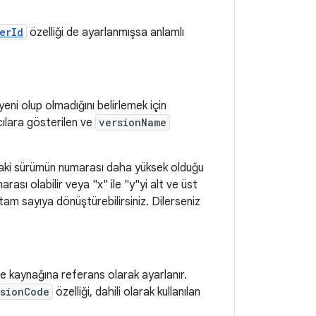
erId
özelliği de ayarlanmışsa anlamlı
eni olup olmadığını belirlemek için
ıcılara gösterilen ve
versionName
nraki sürümün numarası daha yüksek olduğu
rası olabilir veya "x" ile "y"yi alt ve üst
tam sayıya dönüştürebilirsiniz. Dilerseniz
ze kaynağına referans olarak ayarlanır.
rsionCode
özelliği, dahili olarak kullanılan