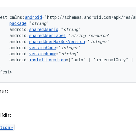
est
xmlns:
android
package
="
string
android:
sharedUserId
="
string
android:
sharedUserLabel
="
string
resource
"
android:
sharedUserMaxSdkVersion
="
integer
android:
versionCode
="
integer
android:
versionName
="
string
android:
installLocation
=["auto"
|
"internalOnly"
|
.

fest>
nur:
idir:
tion>