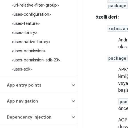
<uri-relative-filter-group>
package
<uses-configuration>
özellikleri:
<uses-feature>
xmlns:an
<uses-library>
Andr
<uses-native-library>
olara
<uses-permission>
package
<uses-permission-sdk-23>
<uses-sdk>
APK'
kimli
veya 
App entry points
başla
App navigation
pac
önce
Dependency injection
AGP 
dosy