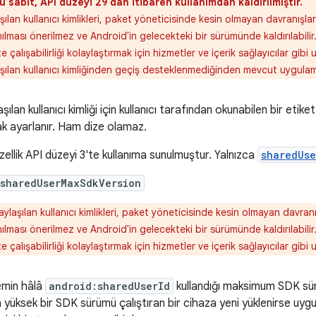
u sabit, API düzeyi 29'dan itibaren kullanımdan kaldırılmıştır.
şılan kullanıcı kimlikleri, paket yöneticisinde kesin olmayan davranışla
nılması önerilmez ve Android'in gelecekteki bir sürümünde kaldırılabilir
kte çalışabilirliği kolaylaştırmak için hizmetler ve içerik sağlayıcılar gib
şılan kullanıcı kimliğinden geçiş desteklenmediğinden mevcut uygulam
şılan kullanıcı kimliği için kullanıcı tarafından okunabilen bir etik
ak ayarlanır. Ham dize olamaz.
zellik API düzeyi 3'te kullanıma sunulmuştur. Yalnızca
sharedUse
:sharedUserMaxSdkVersion
aylaşılan kullanıcı kimlikleri, paket yöneticisinde kesin olmayan davran
nılması önerilmez ve Android'in gelecekteki bir sürümünde kaldırılabilir
kte çalışabilirliği kolaylaştırmak için hizmetler ve içerik sağlayıcılar gib
emin hâlâ
android:sharedUserId
kullandığı maksimum SDK sür
 yüksek bir SDK sürümü çalıştıran bir cihaza yeni yüklenirse uy