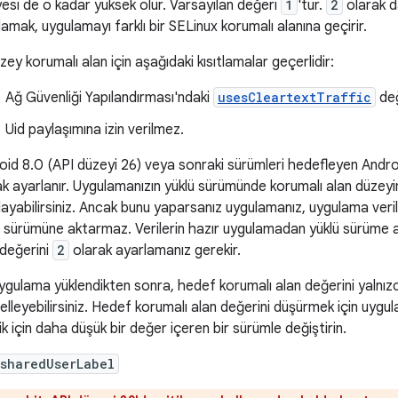
yesi de o kadar yüksek olur. Varsayılan değeri
1
'tür.
2
olarak da
amak, uygulamayı farklı bir SELinux korumalı alanına geçirir.
zey korumalı alan için aşağıdaki kısıtlamalar geçerlidir:
Ağ Güvenliği Yapılandırması'ndaki
usesCleartextTraffic
değ
Uid paylaşımına izin verilmez.
oid 8.0 (API düzeyi 26) veya sonraki sürümleri hedefleyen Android
ak ayarlanır. Uygulamanızın yüklü sürümünde korumalı alan düzeyin
layabilirsiniz. Ancak bunu yaparsanız uygulamanız, uygulama veri
ü sürümüne aktarmaz. Verilerin hazır uygulamadan yüklü sürüme ak
 değerini
2
olarak ayarlamanız gerekir.
uygulama yüklendikten sonra, hedef korumalı alan değerini yalnız
elleyebilirsiniz. Hedef korumalı alan değerini düşürmek için uygu
ik için daha düşük bir değer içeren bir sürümle değiştirin.
sharedUserLabel