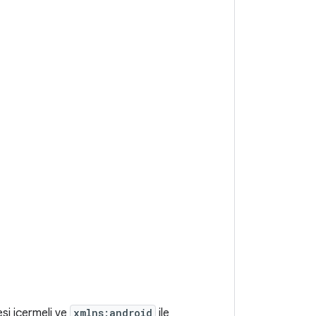
si içermeli ve
xmlns:android
ile