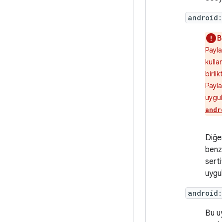
android:
B
Payla
kulla
birli
Payla
uygul
andr
Diğer
benze
serti
uygul
android
Bu u