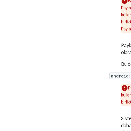
B
Payla
kulla
birli
Payla
Payla
olar
Bu ö
android
P
kulla
birli
Sist
daha