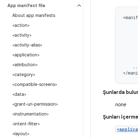
App manifest file
About app manifests
<manif
<action>
<activity>
<activity-alias>
<application>
<attribution>
..
</mani
<category>
<compatible-screens>
Şunlarda bulu
<data>
<grant-uri-permission>
none
<instrumentation>
Şunları içermel
<intent-filter>
<applica
<layout>