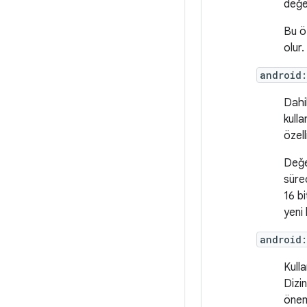
değe
Bu ö
olur.
android
Dahi
kulla
özel
Değe
sürec
16 bi
yeni 
android
Kull
Dizin
önem