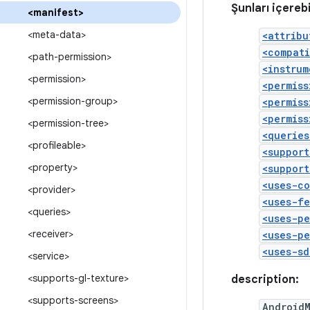
Şunları içerebi
<manifest>
<meta-data>
<attribu
<compat
<path-permission>
<instrum
<permission>
<permiss
<permission-group>
<permiss
<permiss
<permission-tree>
<queries
<profileable>
<support
<property>
<support
<uses-c
<provider>
<uses-f
<queries>
<uses-pe
<receiver>
<uses-pe
<uses-sd
<service>
<supports-gl-texture>
description:
<supports-screens>
Android