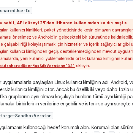
sharedUserId
u sabit, API düzeyi 29'dan itibaren kullanımdan kaldırılmıştır.
şılan kullanıcı kimlikleri, paket yöneticisinde kesin olmayan davranışla
nılması önerilmez ve Android'in gelecekteki bir sürümünde kaldırılabilir
kte çalışabilirliği kolaylaştırmak için hizmetler ve içerik sağlayıcılar gib
şılan kullanıcı kimliğinden geçiş desteklenmediğinden mevcut uygula
amalarda, yeni kullanıcı yüklemelerinde ortak kullanıcı kimliğinin kullan
ekleyin.
oid:sharedUserMaxSdkVersion="32"
 uygulamalarla paylaşılan Linux kullanıcı kimliğinin adı. Android,
rsiz kullanıcı kimliğini atar. Ancak bu özellik iki veya daha fazla
fika gruplarının aynı olması koşuluyla bunların tümü aynı kimliği pay
amalar birbirlerinin verilerine erişebilir ve istenirse aynı süreçte ç
:targetSandboxVersion
ygulamanın kullanacağı hedef korumalı alan. Korumalı alan sürüm