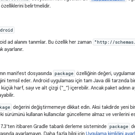
özelliklerini belirtmelidir.
droid
oid ad alanını tanımlar. Bu özellik her zaman
"http://schemas
k ayarlanır.
nın manifest dosyasında
package
özelliğinin değeri, uygulama
ğini temsil eder. Android uygulaması için tam Java dili tarzında bi
küçük harf, sayı ve alt çizgi ("_") içerebilir. Ancak paket adının a
yabilir.
kage
değerini değiştirmemeye dikkat edin. Aksi takdirde yeni bi
ki sürümünü kullanan kullanıcılar güncelleme almaz ve verilerini e
7.3'ten itibaren Gradle tabanlı derleme sisteminde
package
de
asında ayarlamayın. Daha fazla bilgi için
Uygulama kimliğini aya