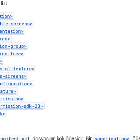
lir:
tion>
ible-screens>
entation>
ion>
ion-group>
ion-tree>
>
s-gl-texture>
s-screens>
onfiguration>
eature>
rmission>
rmission-sdk-23>
k>
Manifest.xml
dosyasının kök öğesidir. Bir
<application>
öğe