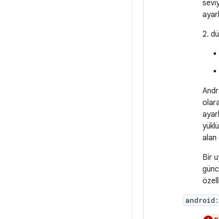
sevi
ayarl
2. dü
Andr
olar
ayar
yükl
alan
Bir 
günc
özell
android: