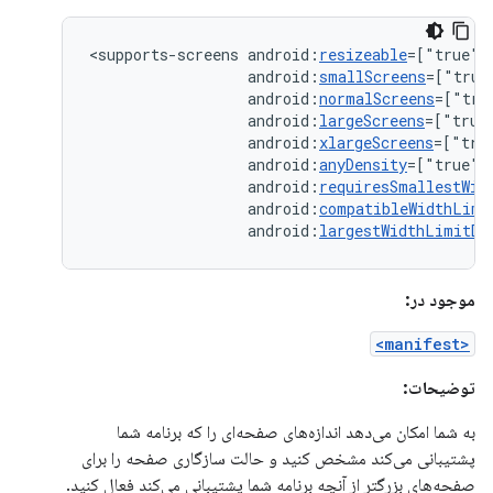
<supports-screens
android:
resizeable
=["true"|
android:
smallScreens
=["true
android:
normalScreens
=["tru
android:
largeScreens
=["true
android:
xlargeScreens
=["tru
android:
anyDensity
=["true"
android:
requiresSmallestWid
android:
compatibleWidthLimi
android:
largestWidthLimitDp
موجود در:
<manifest>
توضیحات:
به شما امکان می‌دهد اندازه‌های صفحه‌ای را که برنامه شما
پشتیبانی می‌کند مشخص کنید و حالت سازگاری صفحه را برای
صفحه‌های بزرگتر از آنچه برنامه شما پشتیبانی می‌کند فعال کنید.