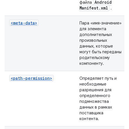
Android
файла
Manifest
.
xml
.
<meta-data>
Пара «имя-значение»
для элемента
дополнительных
произвольных
данных, которые
могут быть переданы
родительскому
компоненту.
<path-permission>
Определяет путь и
необходимые
разрешения для
определенного
подмножества
данных в рамках
поставщика
контента.