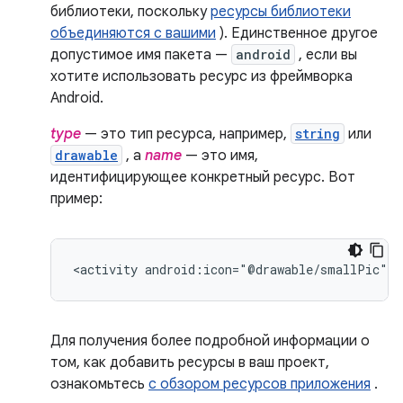
библиотеки, поскольку
ресурсы библиотеки
объединяются с вашими
). ​​Единственное другое
допустимое имя пакета —
android
, если вы
хотите использовать ресурс из фреймворка
Android.
type
— это тип ресурса, например,
string
или
drawable
, а
name
— это имя,
идентифицирующее конкретный ресурс. Вот
пример:
<activity
android:icon="@drawable/smallPic"
.
Для получения более подробной информации о
том, как добавить ресурсы в ваш проект,
ознакомьтесь
с обзором ресурсов приложения
.