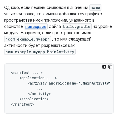
Однако, если первым символом в значении
name
является точка, то к имени добавляется префикс
пространства имен приложения, указанного в
свойстве
namespace
файла
build.gradle
на уровне
модуля. Например, если пространство имен —
"com.example.myapp"
, то имя следующей
активности будет разрешаться как
com.example.myapp.MainActivity
:
<manifest
...
<application
...
<activity
android:name=".MainActivity"
..
</application>

</manifest>