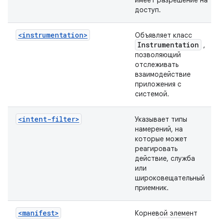
имеет разрешение на
доступ.
<instrumentation>
Объявляет класс
Instrumentation
,
позволяющий
отслеживать
взаимодействие
приложения с
системой.
<intent-filter>
Указывает типы
намерений, на
которые может
реагировать
действие, служба
или
широковещательный
приемник.
<manifest>
Корневой элемент