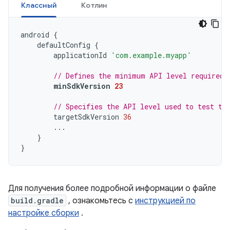
Классный
Котлин
android
{
defaultConfig
{
applicationId
'com.example.myapp'
// Defines the minimum API level required 
minSdkVersion
23
// Specifies the API level used to test th
targetSdkVersion
36
...
}
}
Для получения более подробной информации о файле
build.gradle
, ознакомьтесь с
инструкцией по
настройке сборки
.