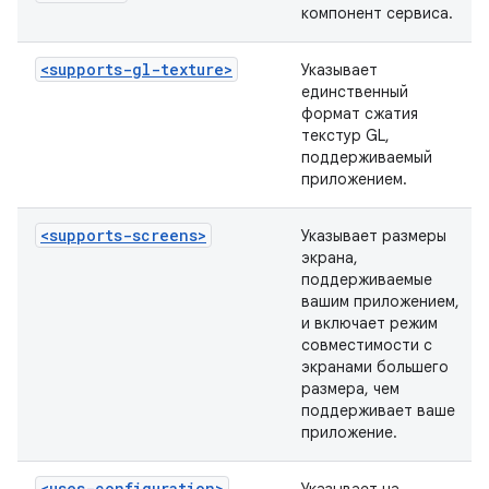
компонент сервиса.
<supports-gl-texture>
Указывает
единственный
формат сжатия
текстур GL,
поддерживаемый
приложением.
<supports-screens>
Указывает размеры
экрана,
поддерживаемые
вашим приложением,
и включает режим
совместимости с
экранами большего
размера, чем
поддерживает ваше
приложение.
<uses-configuration>