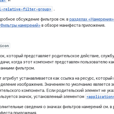
и
i-relative-filter-group>
.
дробное обсуждение фильтров см. в
разделах «Намерения»
«Фильтры намерений»
в обзоре манифеста приложения.
:icon
ок, который представляет родительское действие, служб
дачи, когда этот компонент представлен пользователю к
санными фильтром.
 атрибут устанавливается как ссылка на ресурс, которы
деление изображения. Значением по умолчанию является 
тельского компонента. Если родительский элемент не ука
льзуется значок, установленный элементом
<application
лнительные сведения о значках фильтров намерений см. в
ифеста приложения.