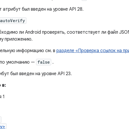
 атрибут был введен на уровне API 28.
:autoVerify
ходимо ли Android проверять, соответствует ли файл JSON D
му приложению.
ельную информацию см. в
разделе «Проверка ссылок на пр
 по умолчанию —
false
.
бут был введен на уровне API 23.
 в:
я 1
ry>