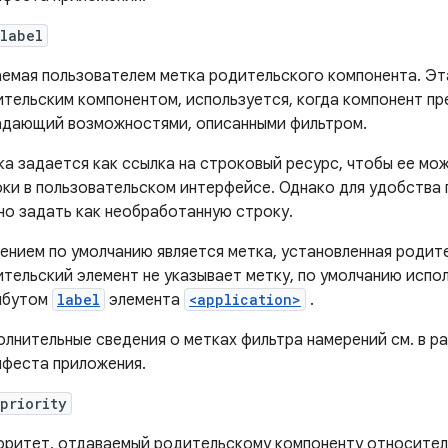
label
емая пользователем метка родительского компонента. Эта
тельским компонентом, используется, когда компонент пр
адающий возможностями, описанными фильтром.
а задается как ссылка на строковый ресурс, чтобы ее мож
ки в пользовательском интерфейсе. Однако для удобства 
о задать как необработанную строку.
ением по умолчанию является метка, установленная родит
тельский элемент не указывает метку, по умолчанию испо
ибутом
label
элемента
<application>
.
лнительные сведения о метках фильтра намерений см. в р
ифеста приложения.
priority
ритет, отдаваемый родительскому компоненту относител