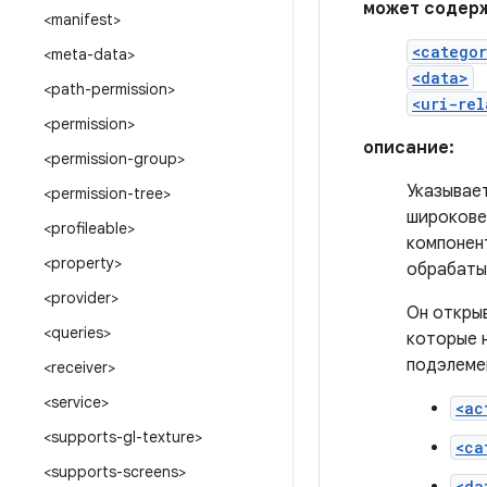
может содерж
<manifest>
<catego
<meta-data>
<data>
<path-permission>
<uri-rel
<permission>
описание:
<permission-group>
Указывает
<permission-tree>
широкове
<profileable>
компонен
<property>
обрабаты
<provider>
Он откры
<queries>
которые 
подэлеме
<receiver>
<service>
<ac
<supports-gl-texture>
<ca
<supports-screens>
<da