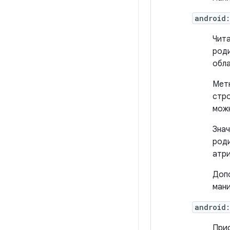
android:
Чита
роди
обл
Метк
стро
можн
Знач
роди
атр
Допо
ман
android:
Прио