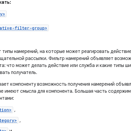
ать:
ry>
ative-filter-group>
 типы намерений, на которые может реагировать действие
щательной рассылки. Фильтр намерений объявляет возмож
та: что может делать действие или служба и какие типы 
вать получатель.
вает компоненту возможность получения намерений объявл
не имеют смысла для компонента. Большая часть содержим
нтами:
tion>
,
tegory>
,
ta>