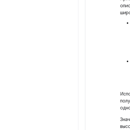
опис
шир
Испо
полу
одно
Знач
высо