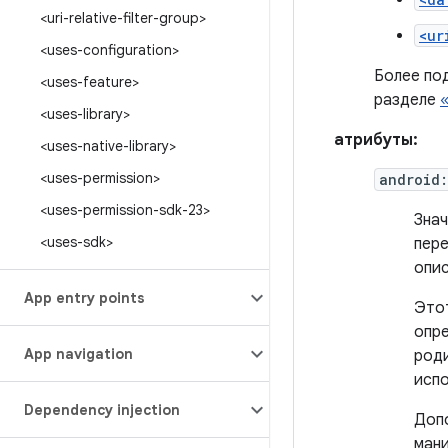
<uri-relative-filter-group>
<ur
<uses-configuration>
Более по
<uses-feature>
разделе
<uses-library>
атрибуты:
<uses-native-library>
<uses-permission>
android
<uses-permission-sdk-23>
Знач
<uses-sdk>
пере
опи
App entry points
Этот
опре
App navigation
роди
испо
Dependency injection
Допо
ман