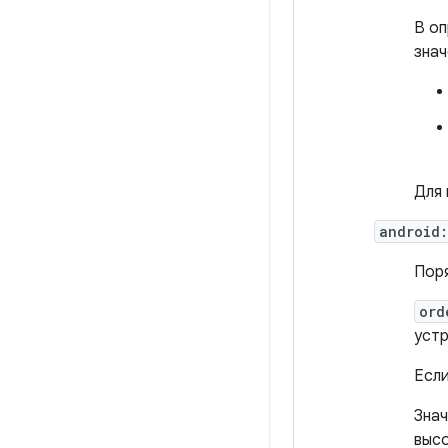
В оп
зна
Для 
android:
Поря
ord
устр
Если
Знач
высо