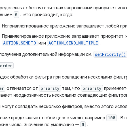
ределенных обстоятельствах запрошенный приоритет игно
чением
0
. Это происходит, когда:
Непривилегированное приложение запрашивает любой при
Привилегированное приложение запрашивает приоритет 
ACTION_SENDTO
или
ACTION_SEND_MULTIPLE
.
получения дополнительной информации см.
setPriority()
order
док обработки фильтра при совпадении нескольких фильт
er
отличается от
priority
тем, что
priority
применяетс
аняет неоднозначность нескольких совпадающих фильтров
 могут совпадать несколько фильтров, вместо этого испо
ение представляет собой целое число, например
100
. В 
кие числа. Значение по умолчанию —
0
.