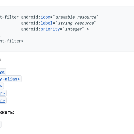
t-filter
android:
icon
="
drawable
resource
android:
label
="
string
resource
android:
priority
="
integer
"
.

nt-filter>
:
y>
y-alias>
>
r>
r>
ржать: