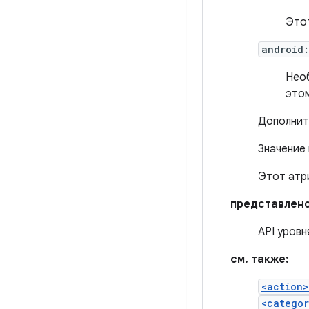
Этот
android
Необ
это
Дополнит
Значение
Этот атри
представлено
API уровн
см. также:
<action>
<catego