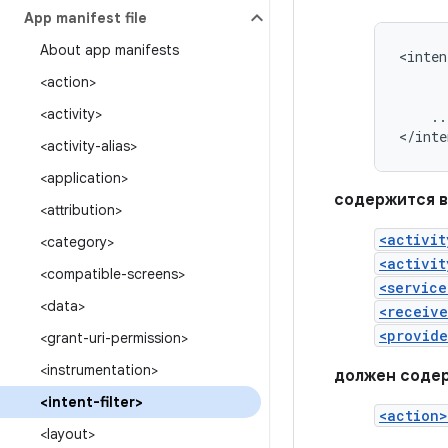
App manifest file
About app manifests
<inten
<action>
<activity>
..
</inte
<activity-alias>
<application>
содержится в
<attribution>
<activit
<category>
<activit
<compatible-screens>
<service
<data>
<receive
<provide
<grant-uri-permission>
<instrumentation>
должен соде
<intent-filter>
<action>
<layout>