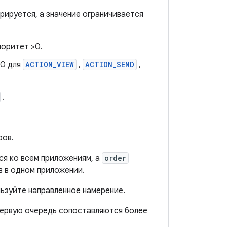
рируется, а значение ограничивается
оритет >0.
>0 для
ACTION_VIEW
,
ACTION_SEND
,
.
ров.
я ко всем приложениям, а
order
 в одном приложении.
льзуйте направленное намерение.
первую очередь сопоставляются более