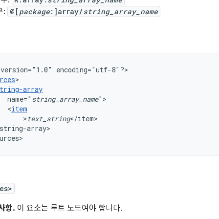
경우:
우:
@[
package
:]array/
string_array_name
version="1.0"
encoding="utf-8"?>

rces
tring-array
name="
string_array_name
<
item
>
text_string
string-array>

urces>
es>
사항.
이 요소는 루트 노드여야 합니다.