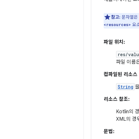
참고:
문자열은
요소
<resources>
파일 위치:
res/val
파일 이름
컴파일된 리소스 
String
을
리소스 참조:
Kotlin의 
XML의 경
문법: