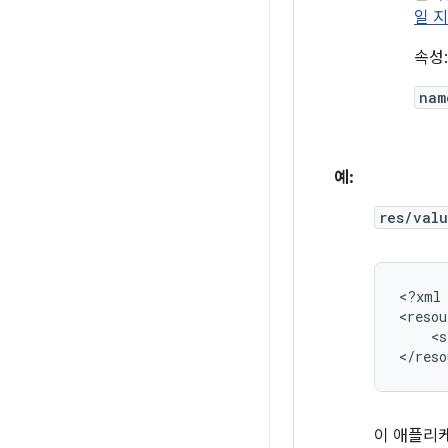
일 
속성:
nam
예:
res/valu
<?xml
<s
</reso
이 애플리