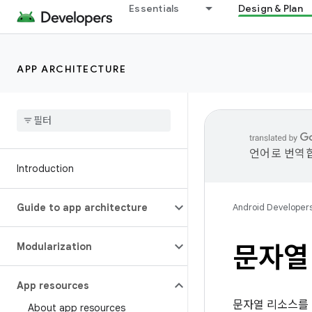
Essentials
Design & Plan
APP ARCHITECTURE
언어로 번역합
Introduction
Guide to app architecture
Android Developer
Modularization
문자열
App resources
문자열 리소스를 
About app resources