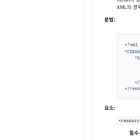
Kotlin의 
XML의 경
문법:
<?xml
<
resou
<
s
</
</reso
요소:
<resourc
필수