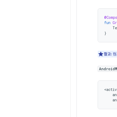
@Comp
fun
Gr
Te
}
참고:
컴
Android
an