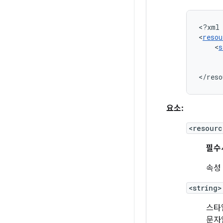
<?xml
<
resou
<
s
</reso
요소:
<resourc
필수
속성
<string>
스타
문자