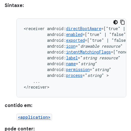
Sintaxe:
<receiver
android:
directBootAware
=["true"
|
android:
enabled
=["true"
|
android:
exported
=["true"
|
android:
icon
="
drawable
resource
android:
intentMatchingFlags
=["none"
android:
label
="
string
resource
android:
name
="
string
android:
permission
="
string
android:
process
="
string
"
...

</receiver>
contido em:
<application>
pode conter: