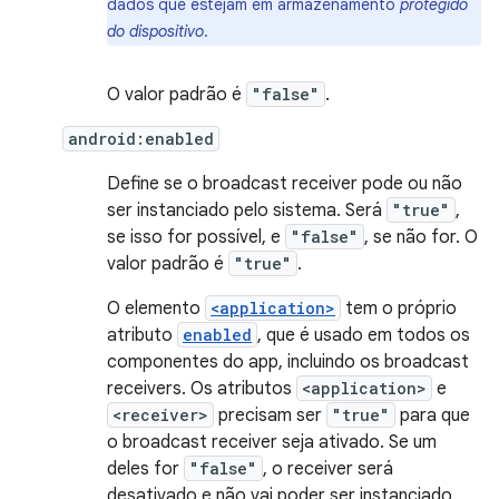
dados que estejam em armazenamento
protegido
do dispositivo
.
O valor padrão é
"false"
.
android:enabled
Define se o broadcast receiver pode ou não
ser instanciado pelo sistema. Será
"true"
,
se isso for possível, e
"false"
, se não for. O
valor padrão é
"true"
.
O elemento
<application>
tem o próprio
atributo
enabled
, que é usado em todos os
componentes do app, incluindo os broadcast
receivers. Os atributos
<application>
e
<receiver>
precisam ser
"true"
para que
o broadcast receiver seja ativado. Se um
deles for
"false"
, o receiver será
desativado e não vai poder ser instanciado.