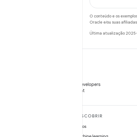
O conteúdo e os exemplos 
Oracle e/ou suas afiliadas
Última atualização 2025
WeChat
Siga o Android Developers
no WeChat
MAIS SOBRE O ANDROID
DESCOBRIR
Android
Jogos
Android para empresas
Machine learning