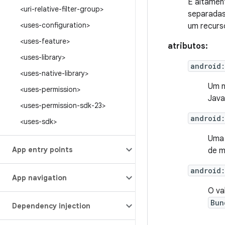
É altamen
<uri-relative-filter-group>
separadas
<uses-configuration>
um recurs
<uses-feature>
atributos:
<uses-library>
android
<uses-native-library>
Um n
<uses-permission>
Java
<uses-permission-sdk-23>
android:
<uses-sdk>
Uma 
App entry points
de 
android
App navigation
O va
Bun
Dependency injection