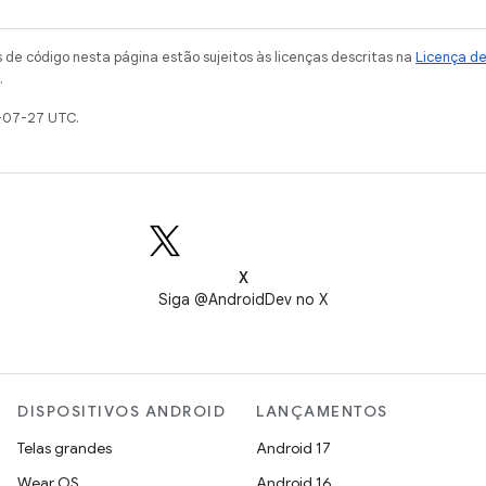
de código nesta página estão sujeitos às licenças descritas na
Licença d
.
-07-27 UTC.
X
Siga @AndroidDev no X
DISPOSITIVOS ANDROID
LANÇAMENTOS
Telas grandes
Android 17
Wear OS
Android 16