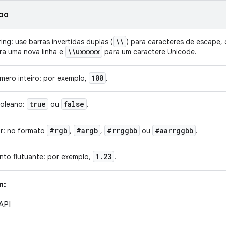
po
\\
ring: use barras invertidas duplas (
) para caracteres de escape
\\uxxxxx
ra uma nova linha e
para um caractere Unicode.
100
mero inteiro: por exemplo,
.
true
false
oleano:
ou
.
#rgb
#argb
#rrggbb
#aarrggbb
r: no formato
,
,
ou
.
1
.
23
nto flutuante: por exemplo,
.
m:
 API