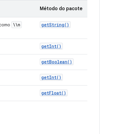
Método do pacote
\\n
get
String(
)
, como
get
Int(
)
get
Boolean(
)
get
Int(
)
get
Float(
)