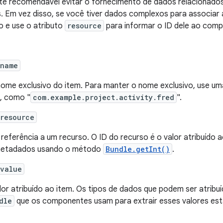
te recomendável evitar o fornecimento de dados relacionado
. Em vez disso, se você tiver dados complexos para associ
o e use o atributo
resource
para informar o ID dele ao com
:name
ome exclusivo do item. Para manter o nome exclusivo, use um
, como "
com.example.project.activity.fred
".
resource
referência a um recurso. O ID do recurso é o valor atribuído 
metadados usando o método
Bundle.getInt()
.
:value
lor atribuído ao item. Os tipos de dados que podem ser atrib
dle
que os componentes usam para extrair esses valores estã