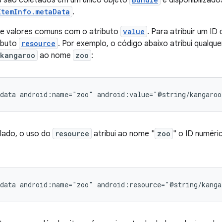
s são coletados em um único objeto
e disponibiliza
ItemInfo.metaData
.
ue valores comuns com o atributo
value
. Para atribuir um ID
ributo
resource
. Por exemplo, o código abaixo atribui qualq
/kangaroo
ao nome
zoo
:
data
android:name="zoo"
android:value="@string/kangaroo
 lado, o uso do
resource
atribui ao nome "
zoo
" o ID numéri
data
android:name="zoo"
android:resource="@string/kanga