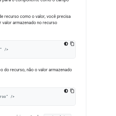
dos para o componente como o campo
 de recurso como o valor, você precisa
uer valor armazenado no recurso
"
/>
co do recurso, não o valor armazenado
roo"
/>