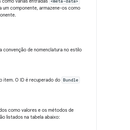
s como várias entradas
<meta-data>
ar a um componente, armazene-os como
ponente.
a convenção de nomenclatura no estilo
ao item. O ID é recuperado do
Bundle
uídos como valores e os métodos de
o listados na tabela abaixo: