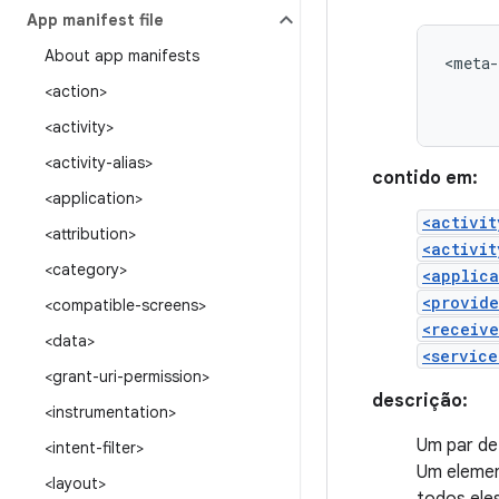
App manifest file
About app manifests
<meta-
<action>
<activity>
<activity-alias>
contido em:
<application>
<activit
<attribution>
<activit
<category>
<applica
<provide
<compatible-screens>
<receive
<data>
<service
<grant-uri-permission>
descrição:
<instrumentation>
Um par de
<intent-filter>
Um elemen
<layout>