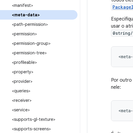
todos ele
<manifest>
Package
<meta-data>
Especifiq
<path-permission>
usar o at
@string
<permission>
<permission-group>
<permission-tree>
<meta-
<profileable>
<property>
Por outro
<provider>
nele:
<queries>
<receiver>
<service>
<meta-
<supports-gl-texture>
<supports-screens>