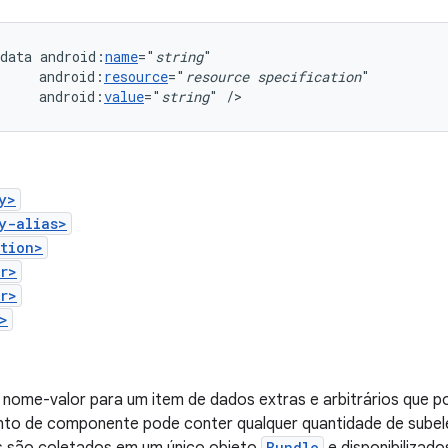
data
android:
name
="
string
android:
resource
="
resource
specification
android:
value
="
string
"
/>
y>
y-alias>
tion>
r>
r>
>
 nome-valor para um item de dados extras e arbitrários que p
to de componente pode conter qualquer quantidade de sub
Bundle