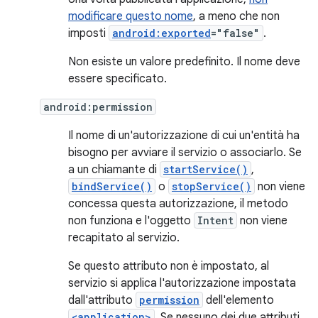
modificare questo nome
, a meno che non
imposti
android:exported
="false"
.
Non esiste un valore predefinito. Il nome deve
essere specificato.
android:permission
Il nome di un'autorizzazione di cui un'entità ha
bisogno per avviare il servizio o associarlo. Se
a un chiamante di
startService()
,
bindService()
o
stopService()
non viene
concessa questa autorizzazione, il metodo
non funziona e l'oggetto
Intent
non viene
recapitato al servizio.
Se questo attributo non è impostato, al
servizio si applica l'autorizzazione impostata
dall'attributo
permission
dell'elemento
<application>
. Se nessuno dei due attributi