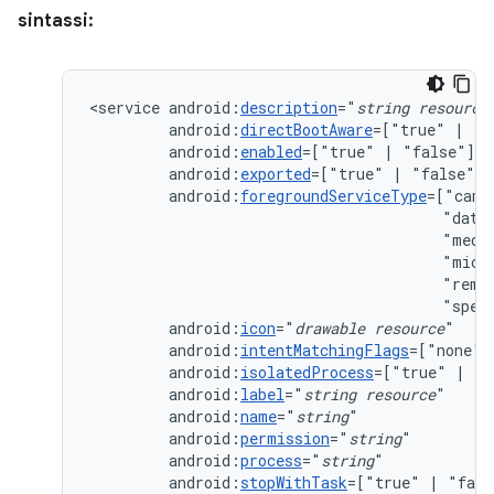
sintassi:
<service
android:
description
="
string
resource
android:
directBootAware
=["true"
|
android:
enabled
=["true"
|
android:
exported
=["true"
|
android:
foregroundServiceType
=["came
"data
"medi
"micr
"remo
"spec
android:
icon
="
drawable
resource
android:
intentMatchingFlags
=["none"
android:
isolatedProcess
=["true"
|
android:
label
="
string
resource
android:
name
="
string
android:
permission
="
string
android:
process
="
string
android:
stopWithTask
=["true"
|