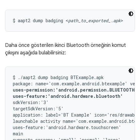
$ aapt2 dump badging <
path_to_exported_.apk
>
Daha önce gösterilen ikinci Bluetooth örneğinin komut
çıkışını aşağıda bulabilirsiniz:
$ ./aapt2 dump badging BTExample.apk

uses-permission:'android.permission.BLUETOOTH_A
uses-feature:'android.hardware.bluetooth'
sdkVersion:'3'

targetSdkVersion:'5'

application: label='BT Example' icon='res/drawable
launchable activity name='com.example.android.btex
uses-feature:'android.hardware.touchscreen'

main

supports-screens: 'small' 'normal' 'large'
