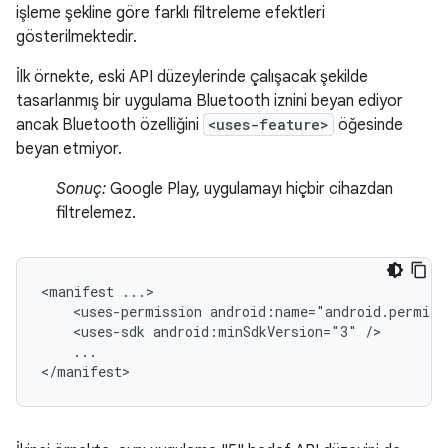
işleme şekline göre farklı filtreleme efektleri
gösterilmektedir.
İlk örnekte, eski API düzeylerinde çalışacak şekilde
tasarlanmış bir uygulama Bluetooth iznini beyan ediyor
ancak Bluetooth özelliğini
<uses-feature>
öğesinde
beyan etmiyor.
Sonuç:
Google Play, uygulamayı hiçbir cihazdan
filtrelemez.
<manifest
<uses-permission
android:name="android.permiss
<uses-sdk
android:minSdkVersion="3"
...

</manifest>