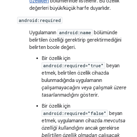
özellikleri
bölümlerinde listelenir. Bu özellik
değerleri büyük/küçük harfe duyarlıdır.
android:required
Uygulamanın
android:name
bölümünde
belirtilen özelliği gerektirip gerektirmediğini
belirten boole değeri.
Bir özellik için
android:required="true"
beyan
etmek, belirtilen özellik cihazda
bulunmadığında uygulamanın
çalışamayacağını veya çalışmak üzere
tasarlanmadığını
gösterir.
Bir özellik için
android:required="false"
beyan
etmek, uygulamanın cihazda
mevcutsa
özelliği kullandığını
ancak gerekirse
belirtilen özellik olmadan çalışacak