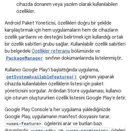
cihazda donanım veya yazılım olarak kullanılabilen
özellikler.
Android Paket Yöneticisi, özellikleri doğru bir şekilde
karşılaştırmak için hem uygulamaların hem de cihazların
özellik şartlarını ve desteğini belirtmek için kullandığı ortak
bir özellik sabitleri grubu sağlar. Kullanılabilir özellik sabitleri
bu belgedeki
Özellikler referansı
bölümünde ve
PackageManager
sınıfının dokümanlarında listelenmiştir.
Kullanıcı Google Play'i başlattığında uygulama,
getSystemAvailableFeatures()
çağrısını yaparak
cihazda kullanılabilen özelliklerin listesi için paket
yöneticisini sorgular. Ardından Store uygulaması, kullanıcı
için oturum oluştururken özellik listesini Google Play'e iletir.
Google Play Console'a her uygulama yüklediğinizde
Google Play, uygulamanın manifest dosyasını tarar.
<uses-feature>
öğelerini arar ve bunları bazı
durumlarda
<uses-sdk>
ve
<uses-permission>
öğeleri