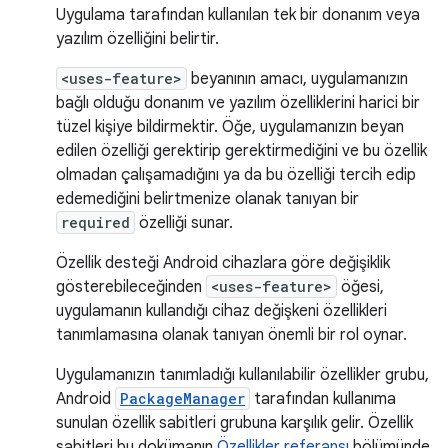
Uygulama tarafından kullanılan tek bir donanım veya
yazılım özelliğini belirtir.
<uses-feature>
beyanının amacı, uygulamanızın
bağlı olduğu donanım ve yazılım özelliklerini harici bir
tüzel kişiye bildirmektir. Öğe, uygulamanızın beyan
edilen özelliği gerektirip gerektirmediğini ve bu özellik
olmadan çalışamadığını ya da bu özelliği tercih edip
edemediğini belirtmenize olanak tanıyan bir
required
özelliği sunar.
Özellik desteği Android cihazlara göre değişiklik
gösterebileceğinden
<uses-feature>
öğesi,
uygulamanın kullandığı cihaz değişkeni özellikleri
tanımlamasına olanak tanıyan önemli bir rol oynar.
Uygulamanızın tanımladığı kullanılabilir özellikler grubu,
Android
PackageManager
tarafından kullanıma
sunulan özellik sabitleri grubuna karşılık gelir. Özellik
sabitleri bu dokümanın
Özellikler referansı
bölümünde