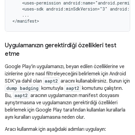
<uses-permission
android:name="android.permiss
<uses-sdk
android:minSdkVersion="3"
android:ta
...

</manifest>
Uygulamanızın gerektirdiği özellikleri test
etme
Google Play'in uygulamanızı, beyan edilen özelliklerine ve
izinlerine göre nasıl filtreleyeceğini belirlemek için Android
SDK'ya dahil olan
aapt2
aracını kullanabilirsiniz. Bunun için
dump badging
komutuyla
aapt2
komutunu çalıştırın.
Bu,
aapt2
aracının uygulamanızın manifest dosyasını
ayrıştırmasına ve uygulamanızın gerektirdiği özellikleri
belirlemek için Google Play tarafından kullanılan kurallarla
aynı kuralları uygulamasına neden olur.
Aracı kullanmak için aşağıdaki adımları uygulayın: