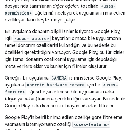
dosyasında tanımlanan
diğer öğeleri
(özellikle
<uses-
permission>
öğelerini) inceleyerek uygulamanın ima edilen
özellik şartlarını keşfetmeye çalışır.
Bir uygulama donanımla ilgili izinler istiyorsa Google Play,
ilgili
<uses-feature>
beyanları olmasa bile uygulamanın
temel donanım özelliklerini kullandığını ve bu nedenle bu
özellikleri gerektirdiğini varsayar. Google Play, bu tür izinler
için temel donanım özelliklerini uygulama için depoladığı
meta verilere ekler ve bunlar için filtreler oluşturur.
Örneğin, bir uygulama
CAMERA
iznini isterse Google Play,
uygulama
android.hardware.camera
için bir
<uses-
feature>
öğesi beyan etmese bile uygulamanın arka
(dışarıya bakan) kamera gerektirdiğini varsayar. Bu nedenle
Google Play, arka kamerası olmayan cihazları filtreler.
Google Play'in belirli bir ima edilen özelliğe göre filtreleme
yapmasını istemiyorsanız özelliği
<uses-feature>