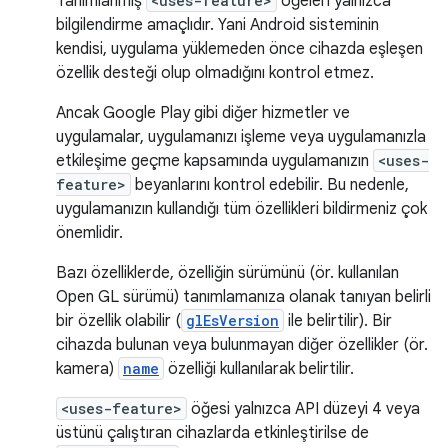
Tanımlanmış
<uses-feature>
öğeleri yalnızca
bilgilendirme amaçlıdır. Yani Android sisteminin
kendisi, uygulama yüklemeden önce cihazda eşleşen
özellik desteği olup olmadığını kontrol etmez.
Ancak Google Play gibi diğer hizmetler ve
uygulamalar, uygulamanızı işleme veya uygulamanızla
etkileşime geçme kapsamında uygulamanızın
<uses-
feature>
beyanlarını kontrol edebilir. Bu nedenle,
uygulamanızın kullandığı tüm özellikleri bildirmeniz çok
önemlidir.
Bazı özelliklerde, özelliğin sürümünü (ör. kullanılan
Open GL sürümü) tanımlamanıza olanak tanıyan belirli
bir özellik olabilir (
glEsVersion
ile belirtilir). Bir
cihazda bulunan veya bulunmayan diğer özellikler (ör.
kamera)
name
özelliği kullanılarak belirtilir.
<uses-feature>
öğesi yalnızca API düzeyi 4 veya
üstünü çalıştıran cihazlarda etkinleştirilse de