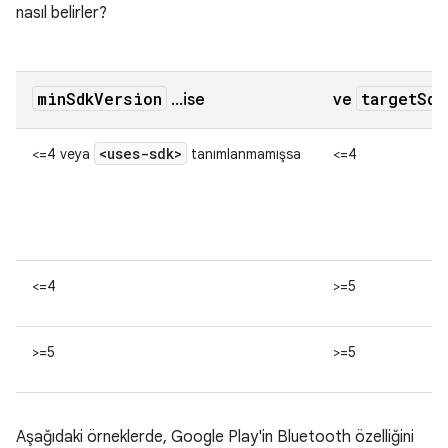
nasıl belirler?
minSdkVersion
targetSdk
...ise
ve
<uses-sdk>
<=4 veya
tanımlanmamışsa
<=4
<=4
>=5
>=5
>=5
Aşağıdaki örneklerde, Google Play'in Bluetooth özelliğini