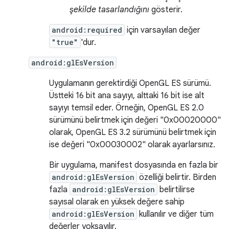
şekilde tasarlandığını
gösterir.
android:required
için varsayılan değer
"true"
'dur.
android:glEsVersion
Uygulamanın gerektirdiği OpenGL ES sürümü.
Üstteki 16 bit ana sayıyı, alttaki 16 bit ise alt
sayıyı temsil eder. Örneğin, OpenGL ES 2.0
sürümünü belirtmek için değeri "0x00020000"
olarak, OpenGL ES 3.2 sürümünü belirtmek için
ise değeri "0x00030002" olarak ayarlarsınız.
Bir uygulama, manifest dosyasında en fazla bir
android:glEsVersion
özelliği belirtir. Birden
fazla
android:glEsVersion
belirtilirse
sayısal olarak en yüksek değere sahip
android:glEsVersion
kullanılır ve diğer tüm
değerler yoksayılır.