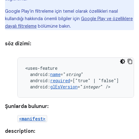
Google Play'in filtreleme için temel olarak özellikleri nasıl
kullandığı hakkında önemli bilgiler için
Google Play ve özelliklere
dayalı filtreleme
bölümüne bakın.
söz dizimi:
android:
name
="
string
android:
required
=["true"
|
android:
glEsVersion
="
integer
"
/>
Şunlarda bulunur:
<manifest>
description: