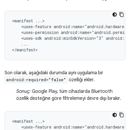
<manifest
<uses-feature
android:name="android.hardware.b
<uses-permission
android:name="android.permiss
<uses-sdk
android:minSdkVersion="3"
android:ta
...

</manifest>
Son olarak, aşağıdaki durumda aynı uygulama bir
android:required="false"
özelliği ekler.
Sonuç:
Google Play, tüm cihazlarda Bluetooth
özellik desteğine göre filtrelemeyi devre dışı bırakır.
<manifest
<uses-feature
android:name="android.hardware.b