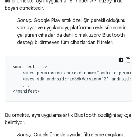
İkinci örnekte, aynı uygulama "5" hedef API düzeyini de
beyan etmektedir.
Sonuç:
Google Play artık özelliğin gerekli olduğunu
varsayar ve uygulamayı, platformun eski sürümlerini
çalıştıran cihazlar da dahil olmak üzere Bluetooth
desteği bildirmeyen tüm cihazlardan filtreler.
<manifest
<uses-permission
android:name="android.permiss
<uses-sdk
android:minSdkVersion="3"
android:ta
...

</manifest>
Bu örnekte, aynı uygulama artık Bluetooth özelliğini açıkça
belirtiyor.
Sonuç:
Önceki örnekle aynıdır: filtreleme uygulanır.