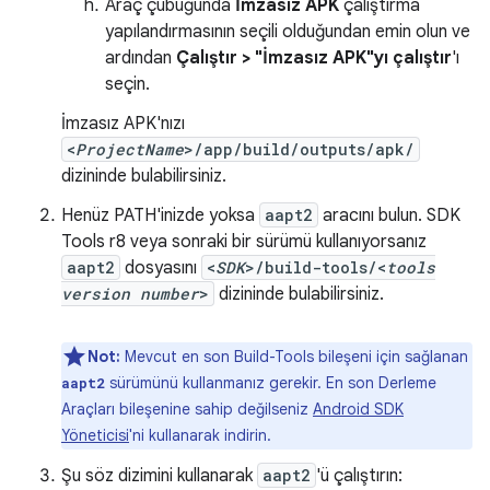
Araç çubuğunda
İmzasız APK
çalıştırma
yapılandırmasının seçili olduğundan emin olun ve
ardından
Çalıştır > "İmzasız APK"yı çalıştır
'ı
seçin.
İmzasız APK'nızı
<
ProjectName
>/app/build/outputs/apk/
dizininde bulabilirsiniz.
Henüz PATH'inizde yoksa
aapt2
aracını bulun. SDK
Tools r8 veya sonraki bir sürümü kullanıyorsanız
aapt2
dosyasını
<
SDK
>/build-tools/<
tools
version number
>
dizininde bulabilirsiniz.
Not:
Mevcut en son Build-Tools bileşeni için sağlanan
sürümünü kullanmanız gerekir. En son Derleme
aapt2
Araçları bileşenine sahip değilseniz
Android SDK
Yöneticisi
'ni kullanarak indirin.
Şu söz dizimini kullanarak
aapt2
'ü çalıştırın: