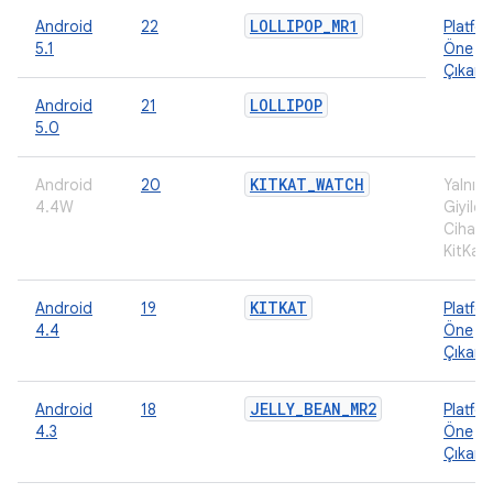
LOLLIPOP
_
MR1
Android
22
Platfo
5.1
Öne
Çıkanl
LOLLIPOP
Android
21
5.0
KITKAT
_
WATCH
Android
20
Yalnız
4.4W
Giyilebi
Cihazla
KitKat
KITKAT
Android
19
Platfo
4.4
Öne
Çıkanl
JELLY
_
BEAN
_
MR2
Android
18
Platfo
4.3
Öne
Çıkanl