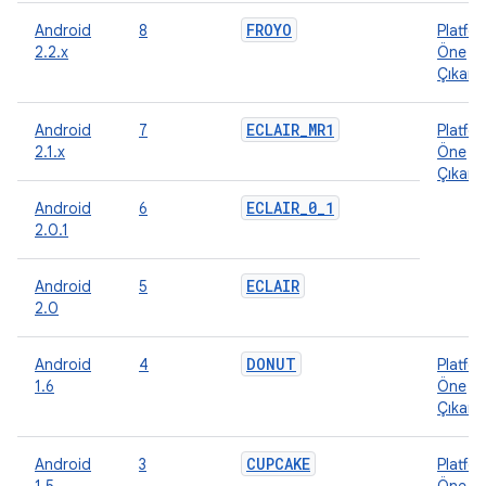
FROYO
Android
8
Platfo
2.2.x
Öne
Çıkanl
ECLAIR
_
MR1
Android
7
Platfo
2.1.x
Öne
Çıkanl
ECLAIR
_
0
_
1
Android
6
2.0.1
ECLAIR
Android
5
2.0
DONUT
Android
4
Platfo
1.6
Öne
Çıkanl
CUPCAKE
Android
3
Platfo