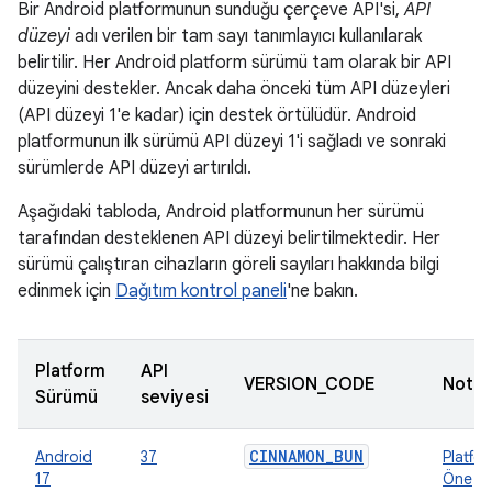
Bir Android platformunun sunduğu çerçeve API'si,
API
düzeyi
adı verilen bir tam sayı tanımlayıcı kullanılarak
belirtilir. Her Android platform sürümü tam olarak bir API
düzeyini destekler. Ancak daha önceki tüm API düzeyleri
(API düzeyi 1'e kadar) için destek örtülüdür. Android
platformunun ilk sürümü API düzeyi 1'i sağladı ve sonraki
sürümlerde API düzeyi artırıldı.
Aşağıdaki tabloda, Android platformunun her sürümü
tarafından desteklenen API düzeyi belirtilmektedir. Her
sürümü çalıştıran cihazların göreli sayıları hakkında bilgi
edinmek için
Dağıtım kontrol paneli
'ne bakın.
Platform
API
VERSION_CODE
Notla
Sürümü
seviyesi
CINNAMON_BUN
Android
37
Platfo
17
Öne