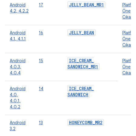
JELLY
_
BEAN
_
MR1
Android
17
Platfo
4.2, 4.2.2
Öne
Çıkanl
JELLY
_
BEAN
Android
16
Platfo
4.1, 4.1.1
Öne
Çıkanl
ICE
_
CREAM
_
Android
15
Platfo
SANDWICH
_
MR1
4.0.3,
Öne
4.0.4
Çıkanl
ICE
_
CREAM
_
Android
14
SANDWICH
4.0,
4.0.1,
4.0.2
HONEYCOMB
_
MR2
Android
13
3.2