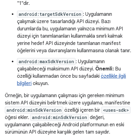
"1"dir.
android:targetSdkVersion
: Uygulamanın
çalışmak üzere tasarlandığı API düzeyi. Bazı
durumlarda bu, uygulamanın yalnızca minimum API
düzeyi için tanımlananları kullanmakla sınırlı kalmak
yerine hedef API düzeyinde tanımlanan manifest
öğelerini veya davranışlarını kullanmasına olanak tanır.
android:maxSdkVersion
: Uygulamanın
çalışabileceği maksimum API düzeyi.
Önemli:
Bu
özelliği kullanmadan önce bu sayfadaki
özellikle ilgili
bilgileri
okuyun.
Örneğin, bir uygulamanın çalışması için gereken minimum
sistem API düzeyini belirtmek üzere uygulama, manifestine
android:minSdkVersion
özelliği içeren bir
<uses-sdk>
öğesi ekler.
android:minSdkVersion
değeri,
uygulamanın çalışabileceği Android platformunun en eski
sürümünün API düzeyine karşılık gelen tam sayıdır.