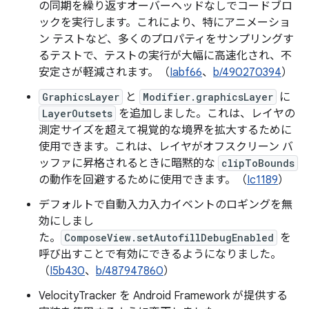
の同期を繰り返すオーバーヘッドなしでコードブロ
ックを実行します。これにより、特にアニメーショ
ン テストなど、多くのプロパティをサンプリングす
るテストで、テストの実行が大幅に高速化され、不
安定さが軽減されます。（
Iabf66
、
b/490270394
）
GraphicsLayer
と
Modifier.graphicsLayer
に
LayerOutsets
を追加しました。これは、レイヤの
測定サイズを超えて視覚的な境界を拡大するために
使用できます。これは、レイヤがオフスクリーン バ
ッファに昇格されるときに暗黙的な
clipToBounds
の動作を回避するために使用できます。（
Ic1189
）
デフォルトで自動入力入力イベントのロギングを無
効にしまし
た。
ComposeView.setAutofillDebugEnabled
を
呼び出すことで有効にできるようになりました。
（
I5b430
、
b/487947860
）
VelocityTracker を Android Framework が提供する