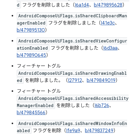
d
フラグを削除しました（
I6a1d4
、
b/479895628
）
AndroidComposeUiFlags.isSharedClipboardMan
agerEnabled
フラグを削除しました（
I41e3c
、
b/479895130
）
AndroidComposeUiFlags.isSharedViewConfigur
ationEnabled
フラグを削除しました（
I6d3aa
、
b/479890645
）
フィーチャー トグル
AndroidComposeUiFlags.isSharedDrawingEnabl
ed
を削除しました。（
I27912
、
b/479849019
）
フィーチャー トグル
AndroidComposeUiFlags.isSharedAccessibility
ManagerEnabled
を削除しました（
I6b726
、
b/479845566
）
AndroidComposeUiFlags.isSharedWindowInfoEn
abled
フラグを削除（
Ife9a9
、
b/479837249
）