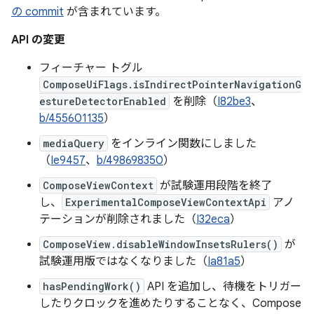
の commit
が含まれています。
API の変更
フィーチャー トグル
ComposeUiFlags.isIndirectPointerNavigationG
estureDetectorEnabled
を削除（
I82be3
、
b/455601135
）
mediaQuery
をインライン関数にしました
（
Ie9457
、
b/498698350
）
ComposeViewContext
が試験運用段階を終了
し、
ExperimentalComposeViewContextApi
アノ
テーションが削除されました（
I32eca
）
ComposeView.disableWindowInsetsRulers()
が
試験運用版ではなくなりました（
Ia81a5
）
hasPendingWork()
API を追加し、待機をトリガー
したりクロックを進めたりすることなく、Compose