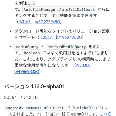
を削除しま
す。
AutofillManager.AutofillCallback
からロ
ギングすることで、同じ機能を実現できます。
（
I631c7
、
b/502279690
）
ダウンロード可能なフォントのバリエーション設定
をサポート（
Ic25c7
、
b/496278020
）
mediaQuery
と
derivedMediaQuery
を更新し
て、
Boolean
ではなく汎用型を返すようにしまし
た。これにより、アダプティブ UI の構築時に、より
柔軟な使用が可能になります。（
I93830
、
b/498698350
）
バージョン 1
.
12
.
0-alpha01
2026 年 4 月 22 日
androidx.compose.ui:ui-*:1.12.0-alpha01
がリリ
ースされました。バージョン 1.12.0-alpha01 には、
これら