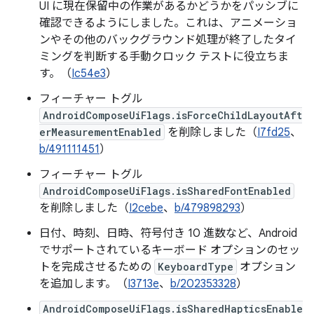
UI に現在保留中の作業があるかどうかをパッシブに
確認できるようにしました。これは、アニメーショ
ンやその他のバックグラウンド処理が終了したタイ
ミングを判断する手動クロック テストに役立ちま
す。（
Ic54e3
）
フィーチャー トグル
AndroidComposeUiFlags.isForceChildLayoutAft
erMeasurementEnabled
を削除しました（
I7fd25
、
b/491111451
）
フィーチャー トグル
AndroidComposeUiFlags.isSharedFontEnabled
を削除しました（
I2cebe
、
b/479898293
）
日付、時刻、日時、符号付き 10 進数など、Android
でサポートされているキーボード オプションのセッ
トを完成させるための
KeyboardType
オプション
を追加します。（
I3713e
、
b/202353328
）
AndroidComposeUiFlags.isSharedHapticsEnable