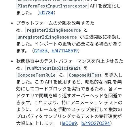
PlatformTextInputInterceptor
API を安定化し
ました。（
Id2784
）
プラットフォームの分離を改善するた
め、
registerIdlingResource
と
unregisterIdlingResource
が拡張関数に移動し
ました。インポートの更新が必要になる場合があり
ます。（
I21d3d
、
b/471148519
）
状態検査中のテスト パフォーマンスを向上させるた
め、
runWithoutImplicitWait
を
ComposeTestRule
に、
ComposeUiTest
を導入し
ました。この API を使用すると、暗黙的な同期を無
効にしてコードブロックを実行できるため、各ノー
ドクエリで同期を繰り返すオーバーヘッドを回避で
きます。これにより、特にアニメーション テストの
ように、フレームを手動でステップ実行して複数の
プロパティをサンプリングするテストの実行速度が
大幅に向上します。（
Ie00e9
、
b/490270394
）