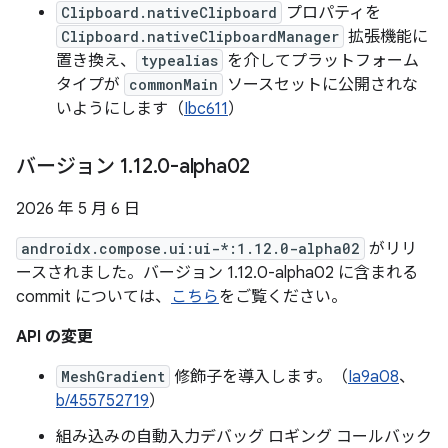
Clipboard.nativeClipboard
プロパティを
Clipboard.nativeClipboardManager
拡張機能に
置き換え、
typealias
を介してプラットフォーム
タイプが
commonMain
ソースセットに公開されな
いようにします（
Ibc611
）
バージョン 1
.
12
.
0-alpha02
2026 年 5 月 6 日
androidx.compose.ui:ui-*:1.12.0-alpha02
がリリ
ースされました。バージョン 1.12.0-alpha02 に含まれる
commit については、
こちら
をご覧ください。
API の変更
MeshGradient
修飾子を導入します。（
Ia9a08
、
b/455752719
）
組み込みの自動入力デバッグ ロギング コールバック