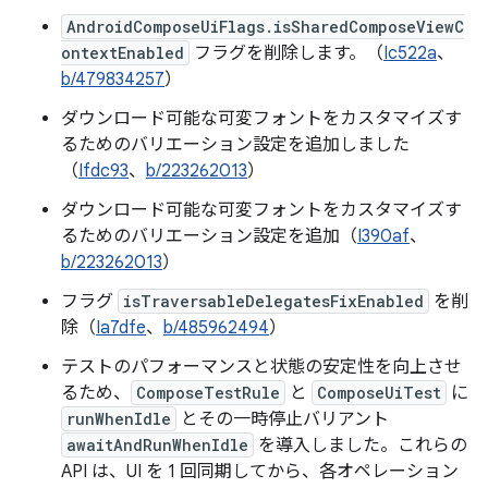
AndroidComposeUiFlags.isSharedComposeViewC
ontextEnabled
フラグを削除します。（
Ic522a
、
b/479834257
）
ダウンロード可能な可変フォントをカスタマイズす
るためのバリエーション設定を追加しました
（
Ifdc93
、
b/223262013
）
ダウンロード可能な可変フォントをカスタマイズす
るためのバリエーション設定を追加（
I390af
、
b/223262013
）
フラグ
isTraversableDelegatesFixEnabled
を削
除（
Ia7dfe
、
b/485962494
）
テストのパフォーマンスと状態の安定性を向上させ
るため、
ComposeTestRule
と
ComposeUiTest
に
runWhenIdle
とその一時停止バリアント
awaitAndRunWhenIdle
を導入しました。これらの
API は、UI を 1 回同期してから、各オペレーション