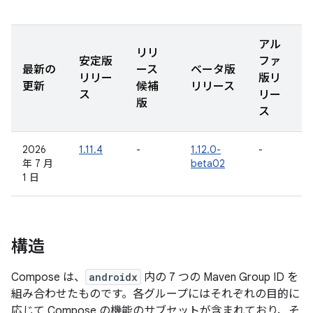
アル
リリ
安定版
ファ
最新の
ース
ベータ版
リリー
版リ
更新
候補
リリース
ス
リー
版
ス
2026
1.11.4
-
1.12.0-
-
年 7 月
beta02
1 日
構造
Compose は、
androidx
内の 7 つの Maven Group ID を
組み合わせたものです。各グループにはそれぞれの目的に
応じて Compose の機能のサブセットが含まれており、そ