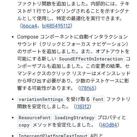
ファクトリ関数を追加しました。内部的には、テキ
ストが 1 行でレンダリングされることを示すシグナ
ルとして使用し、特定の最適化を実行できます。
（
I66ca4
、
b/485495112
）
Compose コンポーネントに自動インタラクション
サウンド（クリックとフォーカス ナビゲーション）
のサポートを追加しました。また、オプトアウトを
可能にする新しい
SoundEffectOnInteraction
コ
ンポーザブルも追加しました。この変更の結果、セ
マンティクスのクリック リスナーはメインスレッド
から呼び出す必要があり、少数のテストケースに影
響する可能性があります。（
I78f65
）
variationSettings
を受け取る
Font
ファクトリ
関数を安定化しました。（
I183f2
）
ResourceFont
loadingStrategy
プロパティと
copy
メソッドを安定化しました。（
I40d84
）
InterceptPlatformTextInput
API と