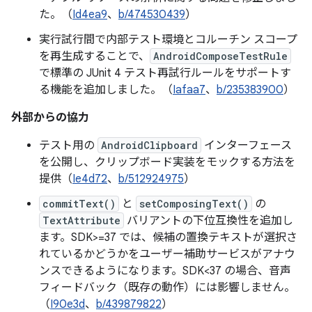
た。（
Id4ea9
、
b/474530439
）
実行試行間で内部テスト環境とコルーチン スコープ
を再生成することで、
AndroidComposeTestRule
で標準の JUnit 4 テスト再試行ルールをサポートす
る機能を追加しました。（
Iafaa7
、
b/235383900
）
外部からの協力
テスト用の
AndroidClipboard
インターフェース
を公開し、クリップボード実装をモックする方法を
提供（
Ie4d72
、
b/512924975
）
commitText()
と
setComposingText()
の
TextAttribute
バリアントの下位互換性を追加し
ます。SDK>=37 では、候補の置換テキストが選択さ
れているかどうかをユーザー補助サービスがアナウ
ンスできるようになります。SDK<37 の場合、音声
フィードバック（既存の動作）には影響しません。
（
I90e3d
、
b/439879822
）