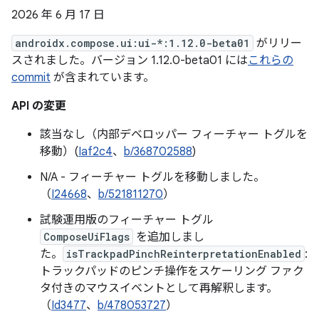
2026 年 6 月 17 日
androidx.compose.ui:ui-*:1.12.0-beta01
がリリー
スされました。バージョン 1.12.0-beta01 には
これらの
commit
が含まれています。
API の変更
該当なし（内部デベロッパー フィーチャー トグルを
移動）(
Iaf2c4
、
b/368702588
)
N/A - フィーチャー トグルを移動しました。
（
I24668
、
b/521811270
）
試験運用版のフィーチャー トグル
ComposeUiFlags
を追加しまし
た。
isTrackpadPinchReinterpretationEnabled
:
トラックパッドのピンチ操作をスケーリング ファク
タ付きのマウスイベントとして再解釈します。
（
Id3477
、
b/478053727
）