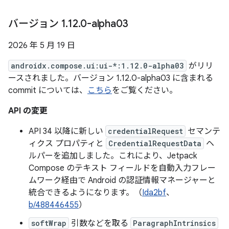
バージョン 1
.
12
.
0-alpha03
2026 年 5 月 19 日
androidx.compose.ui:ui-*:1.12.0-alpha03
がリリ
ースされました。バージョン 1.12.0-alpha03 に含まれる
commit については、
こちら
をご覧ください。
API の変更
API 34 以降に新しい
credentialRequest
セマンテ
ィクス プロパティと
CredentialRequestData
ヘ
ルパーを追加しました。これにより、Jetpack
Compose のテキスト フィールドを自動入力フレー
ムワーク経由で Android の認証情報マネージャーと
統合できるようになります。（
Ida2bf
、
b/488446455
）
softWrap
引数などを取る
ParagraphIntrinsics