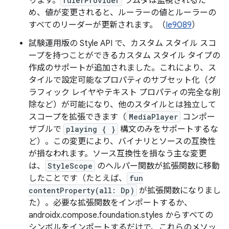
ります。
rulerProvider
ラムダは監視されるた
め、値が変更されると、ルーラーの値とルーラーの
すべてのリーダーが更新されます。（
Ie9089
）
試験運用版の Style API で、カスタム スタイル スコ
ープを持つことができるカスタム スタイル タイプの
作成のサポートが追加されました。これにより、ス
タイルで設定可能なプロパティのサブセット化（グ
ラフィック レイヤやテキスト プロパティの完全な削
除など）が可能になり、他のスタイルとは独立して
スコープを拡張できます（
MediaPlayer
コンポー
ザブルで
playing { }
構文のみをサポートするな
ど）。この変更により、バイナリとソースの互換性
が損なわれます。ソース互換性を損なう主な変更
は、
StyleScope
のヘルパー関数が拡張関数に移動
したことです（たとえば、
fun
contentProperty(all: Dp)
が拡張関数になりまし
た）。必要な拡張関数をインポートするか、
androidx.compose.foundation.styles からすべての
シンボルをインポートするだけで、これらのメソッ