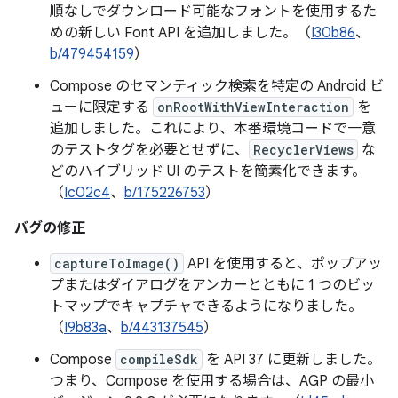
順なしでダウンロード可能なフォントを使用するた
めの新しい Font API を追加しました。（
I30b86
、
b/479454159
）
Compose のセマンティック検索を特定の Android ビ
ューに限定する
onRootWithViewInteraction
を
追加しました。これにより、本番環境コードで一意
のテストタグを必要とせずに、
RecyclerViews
な
どのハイブリッド UI のテストを簡素化できます。
（
Ic02c4
、
b/175226753
）
バグの修正
captureToImage()
API を使用すると、ポップアッ
プまたはダイアログをアンカーとともに 1 つのビッ
トマップでキャプチャできるようになりました。
（
I9b83a
、
b/443137545
）
Compose
compileSdk
を API 37 に更新しました。
つまり、Compose を使用する場合は、AGP の最小