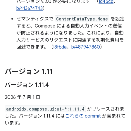
バージョン 9.2.0 が必要になります。（
Id45cd
、
b/413674743
）
セマンティクスで
ContentDataType.None
を設定
すると、Compose による自動入力イベントの送信
が防止されるようになりました。これにより、自動
入力サービスのリクエストに関連する初期化費用を
回避できます。（
I8fbda
、
b/487947860
）
バージョン 1
.
11
バージョン 1
.
11
.
4
2026 年 7 月 1 日
androidx.compose.ui:ui-*:1.11.4
がリリースされま
した。バージョン 1.11.4 には
これらの commit
が含まれて
います。