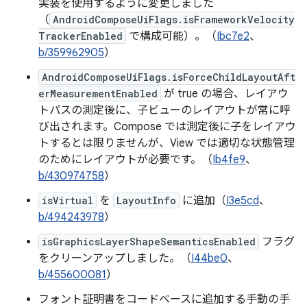
実装を使用するように変更しました
（
AndroidComposeUiFlags.isFrameworkVelocity
TrackerEnabled
で構成可能）。（
Ibc7e2
、
b/359962905
）
AndroidComposeUiFlags.isForceChildLayoutAft
erMeasurementEnabled
が true の場合、レイアウ
トパスの測定後に、子ビューのレイアウトが常に呼
び出されます。Compose では測定後に子をレイアウ
トするとは限りませんが、View では適切な状態管理
のためにレイアウトが必要です。（
Ib4fe9
、
b/430974758
）
isVirtual
を
LayoutInfo
に追加（
I3e5cd
、
b/494243978
）
isGraphicsLayerShapeSemanticsEnabled
フラグ
をクリーンアップしました。（
I44be0
、
b/455600081
）
フォント証明書をコードベースに追加する手動の手