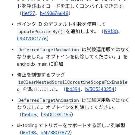
ドを呼び出すコードを正しくコンパイルできます。
（
I1ef27
、
b/493676648
）
ポインタ ID のデフォルト引数を使用して
updatePointerBy()
を追加します。（
I99f30
、
b/502001776
）
DeferredTargetAnimation
は試験運用版ではなく
なりました。オプトインを削除してください。」を
androidx-main に追加
修正を制御するフラグ
isClearNestedScrollCoroutineScopeFixEnable
d
を追加しました。（
Ibd394
、
b/505343254
）
DeferredTargetAnimation
は試験運用版ではなく
なりました。オプトインを削除してください。
（
I1e4ae
、
b/500030165
）
ui-tooling でトリガーをサポートする新しい列挙型
（
I6e198
、
b/478807872
）