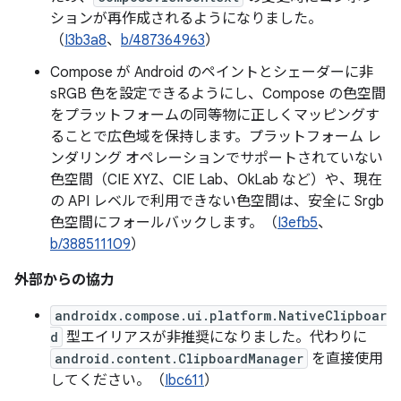
ションが再作成されるようになりました。
（
I3b3a8
、
b/487364963
）
Compose が Android のペイントとシェーダーに非
sRGB 色を設定できるようにし、Compose の色空間
をプラットフォームの同等物に正しくマッピングす
ることで広色域を保持します。プラットフォーム レ
ンダリング オペレーションでサポートされていない
色空間（CIE XYZ、CIE Lab、OkLab など）や、現在
の API レベルで利用できない色空間は、安全に Srgb
色空間にフォールバックします。（
I3efb5
、
b/388511109
）
外部からの協力
androidx.compose.ui.platform.NativeClipboar
d
型エイリアスが非推奨になりました。代わりに
android.content.ClipboardManager
を直接使用
してください。（
Ibc611
）