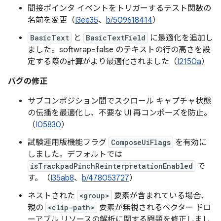
間接ポインタ イベントをトリガーするテスト関数の
名前を変更（
I3ee35
、
b/509618414
）
BasicText
と
BasicTextField
に最適化を追加し
ました。softwrap=false のテキストの行の高さを設
定する際の計算がより最適化されました（
I2150a
）
バグの修正
サブコンポジション間でスクロール キャプチャ状態
の伝播を最適化し、不要な UI 再コンポーズを防止。
（
I05830
）
試験運用版機能フラグ
ComposeUiFlags
を有効に
しました。デフォルトでは
isTrackpadPinchReinterpretationEnabled
で
す。（
I35ab8
、
b/478053727
）
ネストされた
<group>
要素が含まれている場合、
親の
<clip-path>
要素が無視されるベクター ドロ
ーアブル リソースの解析に関する問題を修正しまし