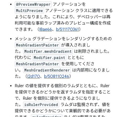
@PreviewWrapper
アノテーションを
MultiPreview
アノテーション クラスに適用できる
ようになりました。これにより、デベロッパーは再
利用可能な事前ラップ済みのプレビュー構成を作成
できます。（
I8ae66
、
b/511170361
）
メッシュ グラデーションをレンダリングするための
MeshGradientPainter
が導入されまし
た。
Modifier.meshGradient
は削除されました。
代わりに
Modifier.paint
とともに
MeshGradientPainter
を使用してくださ
い。
MeshGradientRenderer
は内部用になりまし
た。（
I2d170
、
b/508110246
）
Ruler の値を提供する個別のラムダとともに、Ruler
を提供できるかどうかを返すラムダを指定すること
で、Ruler を個別に提供できるようになりまし
た。
isRulerProvided
ラムダは監視されず、値を
提供できるかどうかについて楽観的である必要があ