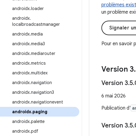
problèmes exis
androidx
.
loader
un problème exis
androidx
.
localbroadcastmanager
Signaler u
androidx
.
media
Pour en savoir p
androidx
.
media3
androidx
.
mediarouter
androidx
.
metrics
Version 3
.
androidx
.
multidex
Version 3
.
5
.
androidx
.
navigation
androidx
.
navigation3
6 mai 2026
androidx
.
navigationevent
Publication d'
a
androidx
.
paging
androidx
.
palette
Version 3
.
5
.
androidx
.
pdf