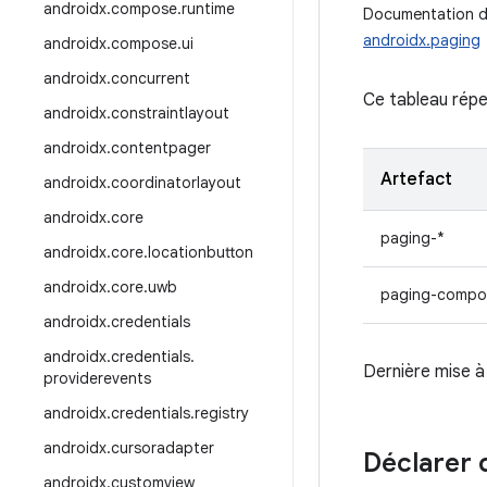
androidx
.
compose
.
runtime
Documentation de
androidx.paging
androidx
.
compose
.
ui
androidx
.
concurrent
Ce tableau répe
androidx
.
constraintlayout
androidx
.
contentpager
Artefact
androidx
.
coordinatorlayout
androidx
.
core
paging-*
androidx
.
core
.
locationbutton
androidx
.
core
.
uwb
paging-compo
androidx
.
credentials
androidx
.
credentials
.
Dernière mise à 
providerevents
androidx
.
credentials
.
registry
androidx
.
cursoradapter
Déclarer
androidx
.
customview