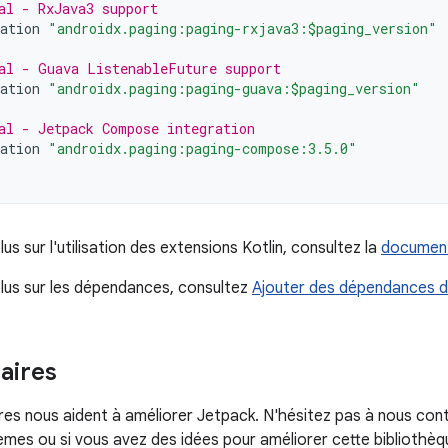
al - RxJava3 support
ation
"androidx.paging:paging-rxjava3:$paging_version"
al - Guava ListenableFuture support
ation
"androidx.paging:paging-guava:$paging_version"
al - Jetpack Compose integration
ation
"androidx.paging:paging-compose:3.5.0"
lus sur l'utilisation des extensions Kotlin, consultez la
document
plus sur les dépendances, consultez
Ajouter des dépendances d
ires
s nous aident à améliorer Jetpack. N'hésitez pas à nous con
mes ou si vous avez des idées pour améliorer cette bibliothèque