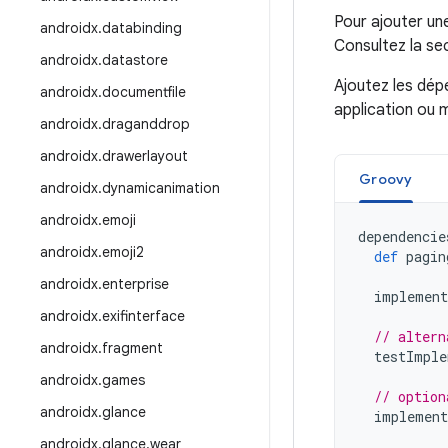
Pour ajouter un
androidx
.
databinding
Consultez la se
androidx
.
datastore
Ajoutez les dép
androidx
.
documentfile
application ou 
androidx
.
draganddrop
androidx
.
drawerlayout
Groovy
androidx
.
dynamicanimation
androidx
.
emoji
dependencie
androidx
.
emoji2
def
pagin
androidx
.
enterprise
implement
androidx
.
exifinterface
// altern
androidx
.
fragment
testImple
androidx
.
games
// option
androidx
.
glance
implement
androidx
.
glance
.
wear