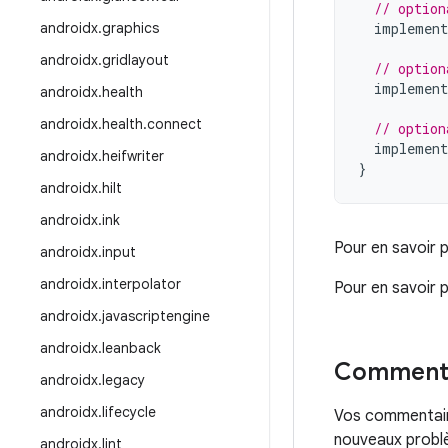
// option
androidx
.
graphics
implement
androidx
.
gridlayout
// option
implement
androidx
.
health
androidx
.
health
.
connect
// option
implement
androidx
.
heifwriter
}
androidx
.
hilt
androidx
.
ink
Pour en savoir p
androidx
.
input
androidx
.
interpolator
Pour en savoir 
androidx
.
javascriptengine
androidx
.
leanback
Commenta
androidx
.
legacy
androidx
.
lifecycle
Vos commentaire
nouveaux problè
androidx
.
lint