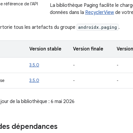
 référence de l'API
La bibliothèque Paging facilite le char
données dans la
RecyclerView
de votre
rtorie tous les artefacts du groupe
androidx.paging
.
Version stable
Version finale
Versio
3.5.0
-
-
se
3.5.0
-
-
jour de la bibliothèque : 6 mai 2026
 des dépendances