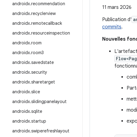
androidx
.
recommendation
11 mars 2026
androidx
.
recyclerview
Publication d'
a
androidx
.
remotecallback
commits
.
androidx
.
resourceinspection
Nouvelles fon
androidx
.
room
L'artefac
androidx
.
room3
Flow<Pa
androidx
.
savedstate
fonctionna
androidx
.
security
comb
androidx
.
sharetarget
Part
androidx
.
slice
mett
androidx
.
slidingpanelayout
modi
androidx
.
sqlite
expo
androidx
.
startup
androidx
.
swiperefreshlayout