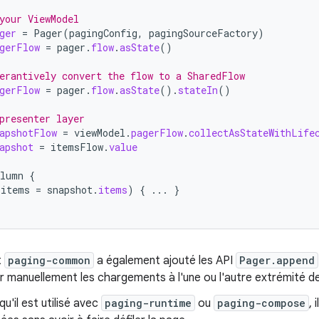
your ViewModel
ger
=
Pager
(
pagingConfig
,
pagingSourceFactory
)
gerFlow
=
pager
.
flow
.
asState
()
erantively convert the flow to a SharedFlow
gerFlow
=
pager
.
flow
.
asState
().
stateIn
()
presenter layer
apshotFlow
=
viewModel
.
pagerFlow
.
collectAsStateWithLife
apshot
=
itemsFlow
.
value
olumn
{
(
items
=
snapshot
.
items
)
{
...
}
t
paging-common
a également ajouté les API
Pager.append
r manuellement les chargements à l'une ou l'autre extrémité d
u'il est utilisé avec
paging-runtime
ou
paging-compose
, 