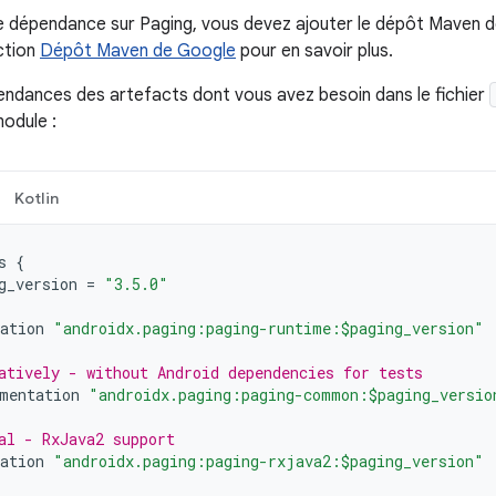
e dépendance sur Paging, vous devez ajouter le dépôt Maven d
ction
Dépôt Maven de Google
pour en savoir plus.
endances des artefacts dont vous avez besoin dans le fichier
module :
Kotlin
s
{
g_version
=
"3.5.0"
ation
"androidx.paging:paging-runtime:$paging_version"
atively - without Android dependencies for tests
mentation
"androidx.paging:paging-common:$paging_versio
al - RxJava2 support
ation
"androidx.paging:paging-rxjava2:$paging_version"