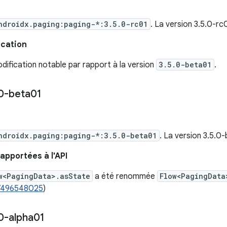
ndroidx.paging:paging-*:3.5.0-rc01
. La version 3.5.0-r
ication
ification notable par rapport à la version
3.5.0-beta01
.
0-beta01
ndroidx.paging:paging-*:3.5.0-beta01
. La version 3.5.0
apportées à l'API
w<PagingData>.asState
a été renommée
Flow<PagingData
/496548025
)
0-alpha01