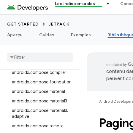
Les indispensables
Concep
androidx.camera.viewfinder
androidx.car
GET STARTED
JETPACK
androidx.car.app
androidx.cardview
Aperçu
Guides
Exemples
Bibliothèqu
androidx
.
collection
androidx
.
compose
androidx
.
compose
.
animation
contenu dan
androidx
.
compose
.
compiler
peuvent con
androidx
.
compose
.
foundation
androidx
.
compose
.
material
androidx
.
compose
.
material3
Android Developer
androidx
.
compose
.
material3
.
adaptive
Pagin
androidx
.
compose
.
remote