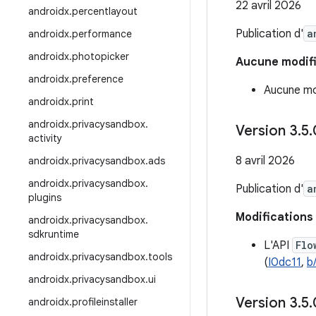
22 avril 2026
androidx
.
percentlayout
Publication d'
a
androidx
.
performance
androidx
.
photopicker
Aucune modif
androidx
.
preference
Aucune mod
androidx
.
print
androidx
.
privacysandbox
.
Version 3
.
5
.
activity
8 avril 2026
androidx
.
privacysandbox
.
ads
androidx
.
privacysandbox
.
Publication d'
a
plugins
Modifications 
androidx
.
privacysandbox
.
sdkruntime
L'API
Flo
androidx
.
privacysandbox
.
tools
(
I0dc11
,
b
androidx
.
privacysandbox
.
ui
Version 3
.
5
.
androidx
.
profileinstaller