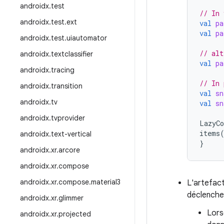
androidx
.
test
// In 
androidx
.
test
.
ext
val
pa
val
pa
androidx
.
test
.
uiautomator
// alt
androidx
.
textclassifier
val
pa
androidx
.
tracing
// In 
androidx
.
transition
val
sn
androidx
.
tv
val
sn
androidx
.
tvprovider
LazyC
items
androidx
.
text-vertical
}
androidx
.
xr
.
arcore
androidx
.
xr
.
compose
androidx
.
xr
.
compose
.
material3
L'artefac
déclenche
androidx
.
xr
.
glimmer
Lorsq
androidx
.
xr
.
projected