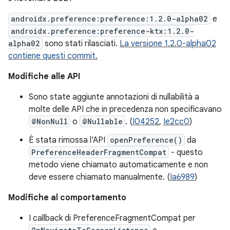
androidx.preference:preference:1.2.0-alpha02
e
androidx.preference:preference-ktx:1.2.0-
alpha02
sono stati rilasciati.
La versione 1.2.0-alpha02
contiene questi commit.
Modifiche alle API
Sono state aggiunte annotazioni di nullabilità a
molte delle API che in precedenza non specificavano
@NonNull
o
@Nullable
. (
I04252
,
Ie2cc0
)
È stata rimossa l'API
openPreference()
da
PreferenceHeaderFragmentCompat
- questo
metodo viene chiamato automaticamente e non
deve essere chiamato manualmente. (
Ia6989
)
Modifiche al comportamento
I callback di PreferenceFragmentCompat per