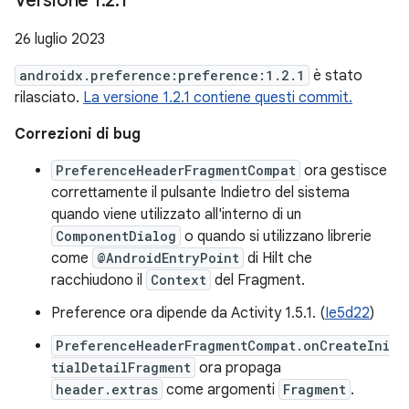
Versione 1
.
2
.
1
26 luglio 2023
androidx.preference:preference:1.2.1
è stato
rilasciato.
La versione 1.2.1 contiene questi commit.
Correzioni di bug
PreferenceHeaderFragmentCompat
ora gestisce
correttamente il pulsante Indietro del sistema
quando viene utilizzato all'interno di un
ComponentDialog
o quando si utilizzano librerie
come
@AndroidEntryPoint
di Hilt che
racchiudono il
Context
del Fragment.
Preference ora dipende da Activity 1.5.1. (
Ie5d22
)
PreferenceHeaderFragmentCompat.onCreateIni
tialDetailFragment
ora propaga
header.extras
come argomenti
Fragment
.