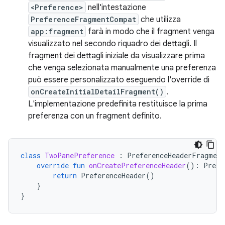
<Preference>
nell'intestazione
PreferenceFragmentCompat
che utilizza
app:fragment
farà in modo che il fragment venga
visualizzato nel secondo riquadro dei dettagli. Il
fragment dei dettagli iniziale da visualizzare prima
che venga selezionata manualmente una preferenza
può essere personalizzato eseguendo l'override di
onCreateInitialDetailFragment()
.
L'implementazione predefinita restituisce la prima
preferenza con un fragment definito.
class
TwoPanePreference
:
PreferenceHeaderFragmen
override
fun
onCreatePreferenceHeader
():
Prefe
return
PreferenceHeader
()
}
}