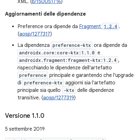
XML. (
b/150051716
)
Aggiornamenti delle dipendenze
Preference ora dipende da
Fragment
1.2.4
.
(
aosp/1277317
)
La dipendenza
preference-ktx
ora dipende da
androidx.core:core-ktx:1.1.0
e
androidx.fragment:fragment-ktx:1.2.4
,
rispecchiando le dipendenze dell'artefatto
preference
principale e garantendo che l'upgrade
di
preference-ktx
aggiorni sia l'artefatto
principale sia quello
-ktx
delle dipendenze
transitive. (
aosp/1277319
)
Versione 1
.
1
.
0
5 settembre 2019