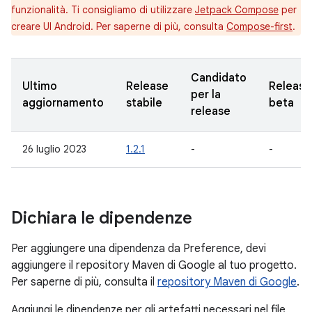
funzionalità. Ti consigliamo di utilizzare
Jetpack Compose
per
creare UI Android. Per saperne di più, consulta
Compose-first
.
Candidato
Ultimo
Release
Release
per la
aggiornamento
stabile
beta
release
26 luglio 2023
1.2.1
-
-
Dichiara le dipendenze
Per aggiungere una dipendenza da Preference, devi
aggiungere il repository Maven di Google al tuo progetto.
Per saperne di più, consulta il
repository Maven di Google
.
Aggiungi le dipendenze per gli artefatti necessari nel file