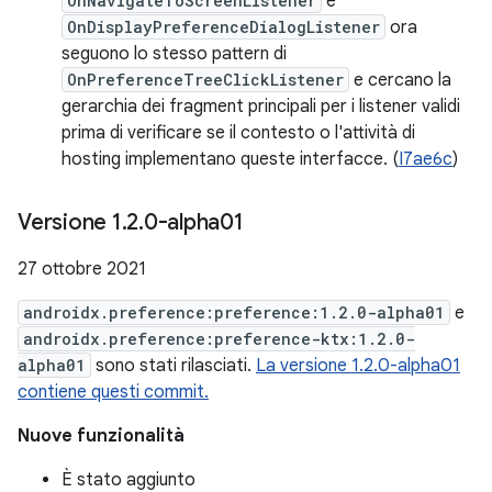
OnNavigateToScreenListener
e
OnDisplayPreferenceDialogListener
ora
seguono lo stesso pattern di
OnPreferenceTreeClickListener
e cercano la
gerarchia dei fragment principali per i listener validi
prima di verificare se il contesto o l'attività di
hosting implementano queste interfacce. (
I7ae6c
)
Versione 1
.
2
.
0-alpha01
27 ottobre 2021
androidx.preference:preference:1.2.0-alpha01
e
androidx.preference:preference-ktx:1.2.0-
alpha01
sono stati rilasciati.
La versione 1.2.0-alpha01
contiene questi commit.
Nuove funzionalità
È stato aggiunto