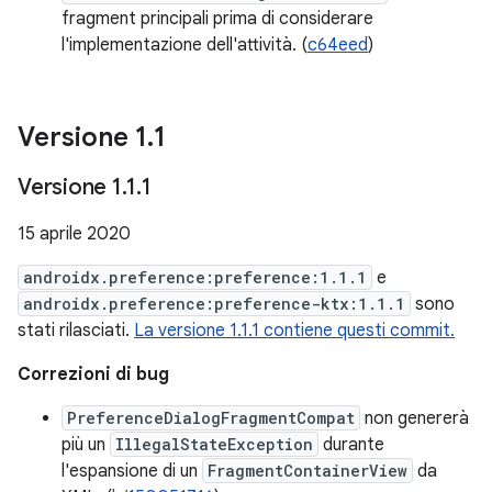
fragment principali prima di considerare
l'implementazione dell'attività. (
c64eed
)
Versione 1
.
1
Versione 1
.
1
.
1
15 aprile 2020
androidx.preference:preference:1.1.1
e
androidx.preference:preference-ktx:1.1.1
sono
stati rilasciati.
La versione 1.1.1 contiene questi commit.
Correzioni di bug
PreferenceDialogFragmentCompat
non genererà
più un
IllegalStateException
durante
l'espansione di un
FragmentContainerView
da