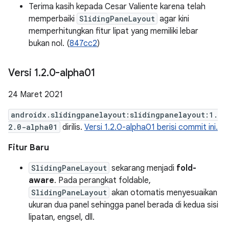
Terima kasih kepada Cesar Valiente karena telah
memperbaiki
SlidingPaneLayout
agar kini
memperhitungkan fitur lipat yang memiliki lebar
bukan nol. (
847cc2
)
Versi 1
.
2
.
0-alpha01
24 Maret 2021
androidx.slidingpanelayout:slidingpanelayout:1.
2.0-alpha01
dirilis.
Versi 1.2.0-alpha01 berisi commit ini.
Fitur Baru
SlidingPaneLayout
sekarang menjadi
fold-
aware
. Pada perangkat foldable,
SlidingPaneLayout
akan otomatis menyesuaikan
ukuran dua panel sehingga panel berada di kedua sisi
lipatan, engsel, dll.