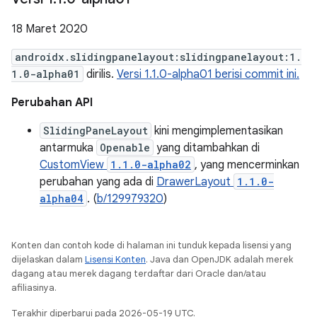
18 Maret 2020
androidx.slidingpanelayout:slidingpanelayout:1.
1.0-alpha01
dirilis.
Versi 1.1.0-alpha01 berisi commit ini.
Perubahan API
SlidingPaneLayout
kini mengimplementasikan
antarmuka
Openable
yang ditambahkan di
CustomView
1.1.0-alpha02
, yang mencerminkan
perubahan yang ada di
DrawerLayout
1.1.0-
alpha04
. (
b/129979320
)
Konten dan contoh kode di halaman ini tunduk kepada lisensi yang
dijelaskan dalam
Lisensi Konten
. Java dan OpenJDK adalah merek
dagang atau merek dagang terdaftar dari Oracle dan/atau
afiliasinya.
Terakhir diperbarui pada 2026-05-19 UTC.