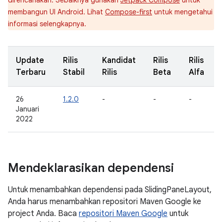
direncanakan. Sebaiknya gunakan
Jetpack Compose
untuk
membangun UI Android. Lihat
Compose-first
untuk mengetahui
informasi selengkapnya.
Update
Rilis
Kandidat
Rilis
Rilis
Terbaru
Stabil
Rilis
Beta
Alfa
26
1.2.0
-
-
-
Januari
2022
Mendeklarasikan dependensi
Untuk menambahkan dependensi pada SlidingPaneLayout,
Anda harus menambahkan repositori Maven Google ke
project Anda. Baca
repositori Maven Google
untuk