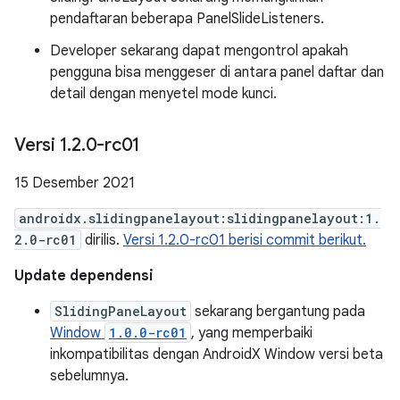
pendaftaran beberapa PanelSlideListeners.
Developer sekarang dapat mengontrol apakah
pengguna bisa menggeser di antara panel daftar dan
detail dengan menyetel mode kunci.
Versi 1
.
2
.
0-rc01
15 Desember 2021
androidx.slidingpanelayout:slidingpanelayout:1.
2.0-rc01
dirilis.
Versi 1.2.0-rc01 berisi commit berikut.
Update dependensi
SlidingPaneLayout
sekarang bergantung pada
Window
1.0.0-rc01
, yang memperbaiki
inkompatibilitas dengan AndroidX Window versi beta
sebelumnya.