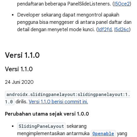
pendaftaran beberapa PanelSlideListeners. (
I50ce2
)
Developer sekarang dapat mengontrol apakah
pengguna bisa menggeser di antara panel daftar dan
detail dengan menyetel mode kunci. (
Idf2fd
,
I5d26c
)
Versi 1
.
1
.
0
Versi 1
.
1
.
0
24 Juni 2020
androidx.slidingpanelayout:slidingpanelayout:1.
1.0
dirilis.
Versi 1.1.0 berisi commit ini.
Perubahan utama sejak versi 1.0.0
SlidingPaneLayout
sekarang
mengimplementasikan antarmuka
Openable
yang