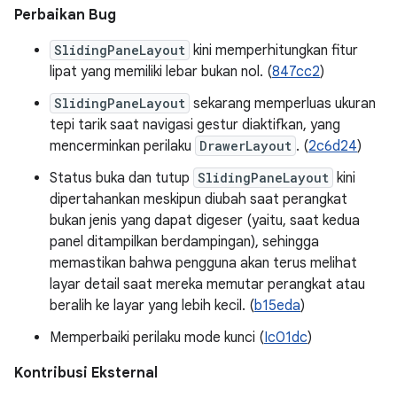
Perbaikan Bug
SlidingPaneLayout
kini memperhitungkan fitur
lipat yang memiliki lebar bukan nol. (
847cc2
)
SlidingPaneLayout
sekarang memperluas ukuran
tepi tarik saat navigasi gestur diaktifkan, yang
mencerminkan perilaku
DrawerLayout
. (
2c6d24
)
Status buka dan tutup
SlidingPaneLayout
kini
dipertahankan meskipun diubah saat perangkat
bukan jenis yang dapat digeser (yaitu, saat kedua
panel ditampilkan berdampingan), sehingga
memastikan bahwa pengguna akan terus melihat
layar detail saat mereka memutar perangkat atau
beralih ke layar yang lebih kecil. (
b15eda
)
Memperbaiki perilaku mode kunci (
Ic01dc
)
Kontribusi Eksternal