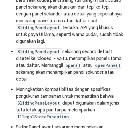
baru saat kedua panel saling tumpang-tindih. Setiap
panel sekarang akan diluaskan dari tepi ke tepi,
dengan panel sekunder atau detail yang sepenuhnya
mencakup panel utama atau daftar saat
SlidingPaneLayout
terbuka. API yang khusus
untuk gaya UI lama, seperti warna pudar, sudah tidak
digunakan lagi.
SlidingPaneLayout
sekarang secara default
disetel ke 'closed' - yaitu, menampilkan panel utama
atau daftar. Memanggil
open()
atau
openPane()
sekarang akan menampilkan panel sekunder atau
detail.
Meningkatkan kompatibilitas dengan spesifikasi
pengukuran tambahan untuk memastikan bahwa
SlidingPaneLayout
dapat digunakan dalam jenis
tata letak apa pun tanpa melemparkan
IllegalStateException
.
SlidingPaneLayout sekarang memungkinkan