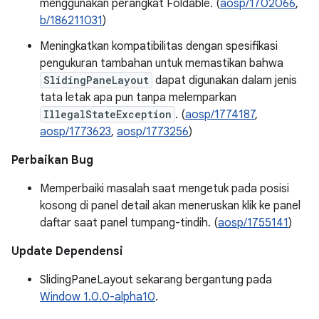
menggunakan perangkat Foldable. (
aosp/1702066
,
b/186211031
)
Meningkatkan kompatibilitas dengan spesifikasi
pengukuran tambahan untuk memastikan bahwa
SlidingPaneLayout
dapat digunakan dalam jenis
tata letak apa pun tanpa melemparkan
IllegalStateException
. (
aosp/1774187
,
aosp/1773623
,
aosp/1773256
)
Perbaikan Bug
Memperbaiki masalah saat mengetuk pada posisi
kosong di panel detail akan meneruskan klik ke panel
daftar saat panel tumpang-tindih. (
aosp/1755141
)
Update Dependensi
SlidingPaneLayout sekarang bergantung pada
Window 1.0.0-alpha10
.